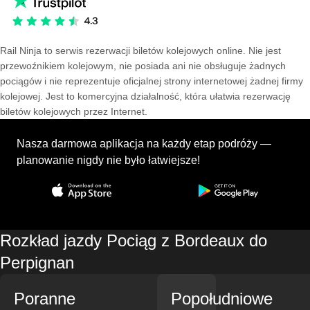
Rail Ninja to serwis rezerwacji biletów kolejowych online. Nie jest
przewoźnikiem kolejowym, nie posiada ani nie obsługuje żadnych
pociągów i nie reprezentuje oficjalnej strony internetowej żadnej firmy
kolejowej. Jest to komercyjna działalność, która ułatwia rezerwację
biletów kolejowych przez Internet.
Nasza darmowa aplikacja na każdy etap podróży —
planowanie nigdy nie było łatwiejsze!
Rozkład jazdy Pociąg z Bordeaux do
Perpignan
Poranne
Popołudniowe