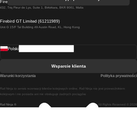
Firebird GT Limited (OC 1451)
Pociąg Dublin - Galway
432, Triq Fleur de Lys, Suite 1, Birkirkara, BKR 9061, Malta
Pociąg Londyn - Edinburgh
Firebird GT Limited (61211989)
Unit G 15/F Tal Building 49 Austin Road, KL, Hong Kong
Pociąg Rzym - Neapol
Pociąg Rovaniemi - Helsinki
Polski
Pociąg Lizbona - Lagos
Pociąg Lizbona - Porto
Wsparcie klienta
Pociąg Lizbona - Coimbra
Warunki korzystania
Polityka prywatności
Pociąg Madryt - Malaga
Rail Ninja to serwis rezerwacji biletów kolejowych online. Rail Ninja nie jest przewoźnikiem
Pociąg Madryt - Lizbona
kolejowym i nie posiada ani nie obsługuje żadnych pociągów.
Rail Ninja ®
All Rights Reserved © 2026
Pociąg Madryt - Barcelona
Pociąg Madryt - Alicante
Pociąg Madryt - Sewilla