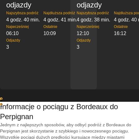
odjazdy
odjazdy
Najszybsza podróż
Najdłuższa podróż
Najszybsza podróż
Najdłuższa po
4 godz. 40 min.
4 godz. 41 min.
4 godz. 38 min.
4 godz. 40 
Najwcześniej
Ostatnie
Najwcześniej
Ostatnie
06:10
10:09
12:10
16:12
Odjazdy
Odjazdy
3
3
1
Informacje o pociągu z Bordeaux do
2
Perpignan
Jednym z najlepszych sposobów, aby odbyć podróż z Bordeaux do
Perpignan jest skorzystanie z szybkiego i nowoczesnego pociągu.
Wszystkie pociągi dużych prędkości kursujące między miastami