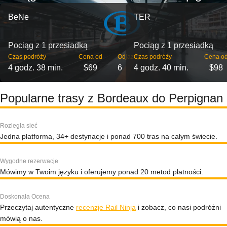
BeNe
TER
Pociąg z 1 przesiadką
Pociąg z 1 przesiadką
Czas podróży
Cena od
Odjazdy
Czas podróży
Cena o
4 godz. 38 min.
$69
6
4 godz. 40 min.
$98
Popularne trasy z Bordeaux do Perpignan
Rozległa sieć
Jedna platforma, 34+ destynacje i ponad 700 tras na całym świecie.
Wygodne rezerwacje
Mówimy w Twoim języku i oferujemy ponad 20 metod płatności.
Doskonała Ocena
Przeczytaj autentyczne
recenzje Rail Ninja
i zobacz, co nasi podróżni
mówią o nas.