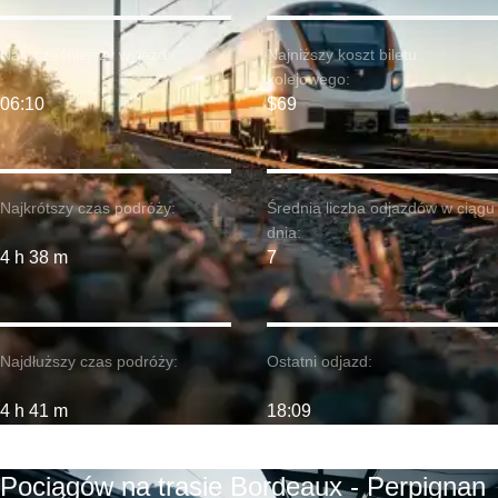
Najwcześniejszy wyjazd:
Najniższy koszt biletu
kolejowego:
06:10
$69
Najkrótszy czas podróży:
Średnia liczba odjazdów w ciągu
dnia:
4 h 38 m
7
Najdłuższy czas podróży:
Ostatni odjazd:
4 h 41 m
18:09
Pociągów na trasie Bordeaux - Perpignan