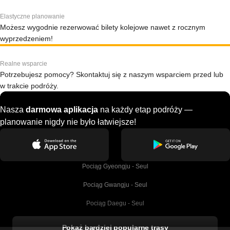
Elastyczne planowanie
Możesz wygodnie rezerwować bilety kolejowe nawet z rocznym
wyprzedzeniem!
Realne wsparcie
Potrzebujesz pomocy? Skontaktuj się z naszym wsparciem przed lub
w trakcie podróży.
Nasza
darmowa aplikacja
na każdy etap podróży —
planowanie nigdy nie było łatwiejsze!
Pociąg Gyeongju - Seul
Pociąg Gwangju - Seul
Pociąg Daegu - Seul
Pociąg Kork - Dublin
Pokaż bardziej popularne trasy