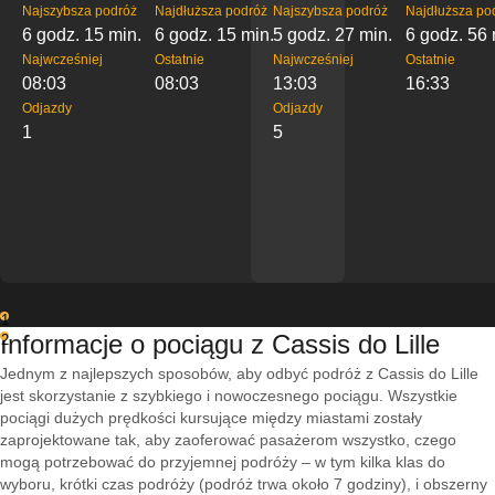
Najszybsza podróż
Najdłuższa podróż
Najszybsza podróż
Najdłuższa po
6 godz. 15 min.
6 godz. 15 min.
5 godz. 27 min.
6 godz. 56 
Najwcześniej
Ostatnie
Najwcześniej
Ostatnie
08:03
08:03
13:03
16:33
Odjazdy
Odjazdy
1
5
1
Informacje o pociągu z Cassis do Lille
2
Jednym z najlepszych sposobów, aby odbyć podróż z Cassis do Lille
jest skorzystanie z szybkiego i nowoczesnego pociągu. Wszystkie
pociągi dużych prędkości kursujące między miastami zostały
zaprojektowane tak, aby zaoferować pasażerom wszystko, czego
mogą potrzebować do przyjemnej podróży – w tym kilka klas do
wyboru, krótki czas podróży (podróż trwa około 7 godziny), i obszerny