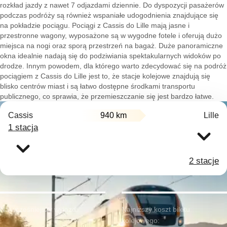
rozkład jazdy z nawet 7 odjazdami dziennie. Do dyspozycji pasażerów
podczas podróży są również wspaniałe udogodnienia znajdujące się
na pokładzie pociągu. Pociągi z Cassis do Lille mają jasne i
przestronne wagony, wyposażone są w wygodne fotele i oferują dużo
miejsca na nogi oraz sporą przestrzeń na bagaż. Duże panoramiczne
okna idealnie nadają się do podziwiania spektakularnych widoków po
drodze. Innym powodem, dla którego warto zdecydować się na podróż
pociągiem z Cassis do Lille jest to, że stacje kolejowe znajdują się
blisko centrów miast i są łatwo dostępne środkami transportu
publicznego, co sprawia, że przemieszczanie się jest bardzo łatwe.
Cassis
940 km
Lille
1 stacja
2 stacje
Najwcześniejszy wyjazd:
Najniższy koszt biletu
kolejowego: