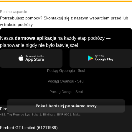
Realne wsparcie
Potrzebujesz pomocy? Skontaktuj się z naszym wsparciem przed lub
w trakcie podróży.
Nasza
darmowa aplikacja
na każdy etap podróży —
planowanie nigdy nie było łatwiejsze!
Pociąg Gyeongju - Seul
Pociąg Gwangju - Seul
Pociąg Daegu - Seul
Pociąg Kork - Dublin
Pokaż bardziej popularne trasy
Firebird GT Limited (OC 1451)
Pociąg Dublin - Galway
432, Triq Fleur de Lys, Suite 1, Birkirkara, BKR 9061, Malta
Pociąg Londyn - Edinburgh
Firebird GT Limited (61211989)