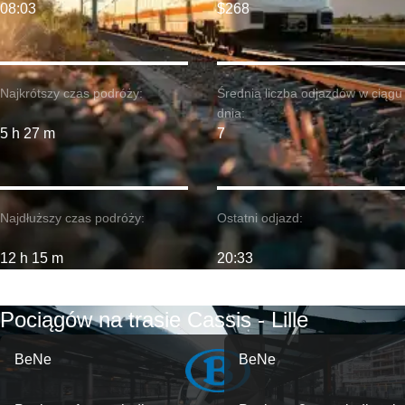
08:03
$268
Najkrótszy czas podróży:
Średnia liczba odjazdów w ciągu
dnia:
5 h 27 m
7
Najdłuższy czas podróży:
Ostatni odjazd:
12 h 15 m
20:33
Pociągów na trasie Cassis - Lille
BeNe
BeNe