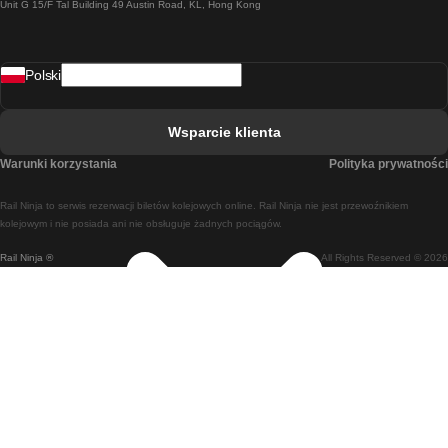
Unit G 15/F Tal Building 49 Austin Road, KL, Hong Kong
Pociąg Rzym - Neapol
Pociąg Rovaniemi - Helsinki
Polski
Pociąg Lizbona - Lagos
Pociąg Lizbona - Porto
Wsparcie klienta
Pociąg Lizbona - Coimbra
Warunki korzystania
Polityka prywatności
Pociąg Madryt - Malaga
Rail Ninja to serwis rezerwacji biletów kolejowych online. Rail Ninja nie jest przewoźnikiem
Pociąg Madryt - Lizbona
kolejowym i nie posiada ani nie obsługuje żadnych pociągów.
Rail Ninja ®
All Rights Reserved © 2026
Pociąg Madryt - Barcelona
Pociąg Madryt - Alicante
Pociąg Madryt - Sewilla
Pociąg Malaga - Madryt
Pociąg Barcelona - Madryt
Pociąg Barcelona - Sewilla