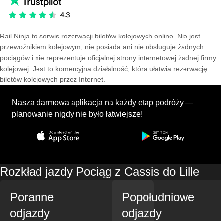
Rail Ninja to serwis rezerwacji biletów kolejowych online. Nie jest
przewoźnikiem kolejowym, nie posiada ani nie obsługuje żadnych
pociągów i nie reprezentuje oficjalnej strony internetowej żadnej firmy
kolejowej. Jest to komercyjna działalność, która ułatwia rezerwację
biletów kolejowych przez Internet.
Nasza darmowa aplikacja na każdy etap podróży —
planowanie nigdy nie było łatwiejsze!
Rozkład jazdy Pociąg z Cassis do Lille
Poranne
Popołudniowe
odjazdy
odjazdy