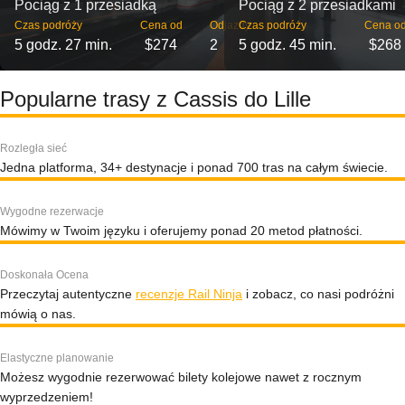
Pociąg z 1 przesiadką
Pociąg z 2 przesiadkami
Czas podróży
Cena od
Odjazdy
Czas podróży
Cena o
5 godz. 27 min.
$274
2
5 godz. 45 min.
$268
Popularne trasy z Cassis do Lille
Rozległa sieć
Jedna platforma, 34+ destynacje i ponad 700 tras na całym świecie.
Wygodne rezerwacje
Mówimy w Twoim języku i oferujemy ponad 20 metod płatności.
Doskonała Ocena
Przeczytaj autentyczne
recenzje Rail Ninja
i zobacz, co nasi podróżni
mówią o nas.
Elastyczne planowanie
Możesz wygodnie rezerwować bilety kolejowe nawet z rocznym
wyprzedzeniem!