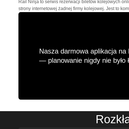
Rail Ninja to serwis rezerwacji biletów kolejowych on
strony internetowej żadnej firmy kolejowej. Jest to ko
Nasza darmowa aplikacja na 
— planowanie nigdy nie było ł
Rozkła