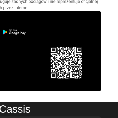
ługuje żadnych pociągów i nie reprezentuje oficjalnej
h przez Internet.
 Cassis