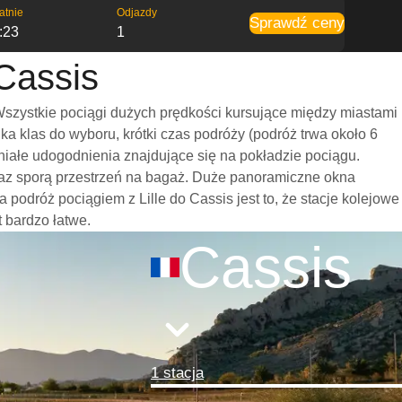
atnie
Odjazdy
Sprawdź ceny
:23
1
 Cassis
Wszystkie pociągi dużych prędkości kursujące między miastami
 klas do wyboru, krótki czas podróży (podróż trwa około 6
niałe udogodnienia znajdujące się na pokładzie pociągu.
oraz sporą przestrzeń na bagaż. Duże panoramiczne okna
odróż pociągiem z Lille do Cassis jest to, że stacje kolejowe
t bardzo łatwe.
Cassis
1 stacja