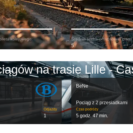
biletu kolejowego:
Średnia liczba odjazdów w ciągu 
5
iągów na trasie Lille - Ca
BeNe
Pociąg z 2 przesiadkami
Odjazdy
Czas podróży
1
5 godz. 47 min.