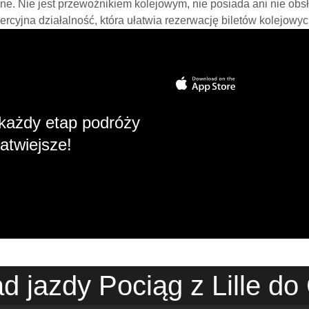
line. Nie jest przewoźnikiem kolejowym, nie posiada ani nie obs
mercyjna działalność, która ułatwia rezerwację biletów kolejowyc
każdy etap podróży
atwiejsze!
d jazdy Pociąg z Lille do