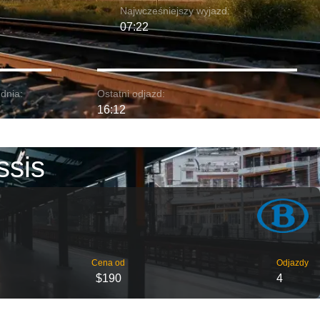
Najwcześniejszy wyjazd:
07:22
dnia:
Ostatni odjazd:
16:12
ssis
Cena od
Odjazdy
$190
4