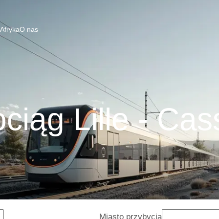
 Afryka
O nas
ciąg Lille - Cas
Miasto przybycia