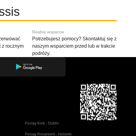
ssis
Realne wsparcie
ezerwować
Potrzebujesz pomocy? Skontaktuj się z
t z rocznym
naszym wsparciem przed lub w trakcie
podróży.
Pociąg Kork - Dublin
Pociąg Rovaniemi - Helsinki