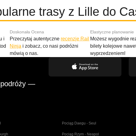
ularne trasy z Lille do Ca
Doskonała Ocena
Elastyczne planowanie
 i
Przeczytaj autentyczne
recenzje Rail
Możesz wygodnie r
tod
Ninja
i zobacz, co nasi podróżni
bilety kolejowe nawe
mówią o nas.
wyprzedzeniem!
 podróży —
l
Pociąg Daegu - Seul
burgh
Pociąg Rzym - Neapol