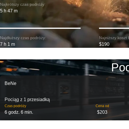
Najkrótszy czas podróży:
5 h 47 m
Najdłuższy czas podróży:
Najniższy koszt 
7 h 1 m
$190
Poc
BeNe
Pociąg z 1 przesiadką
Czas podróży
Cena od
6 godz. 6 min.
$203