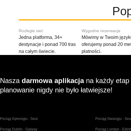
Pop
Rozległa sieć
Wygodne rezerwacje
Jedna platforma, 34+
Mówimy w Twoim języku
destynacje i ponad 700 tras
oferujemy ponad 20 me
na całym świecie.
płatności.
Nasza
darmowa aplikacja
na każdy etap
planowanie nigdy nie było łatwiejsze!
Pociąg Gyeongju - Seul
Pociąg Gwangju - Seu
Pociąg Dublin - Galway
Pociąg Londyn - Edin