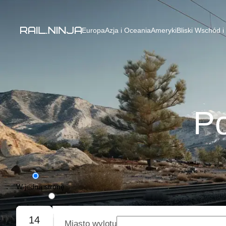
Europa
Azja i Oceania
Ameryki
Bliski Wschód i
Po
W jedną stronę
Podróż w obie strony
14
Miasto wylotu