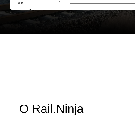
Rezerwacja grupowa
sie
O Rail.Ninja