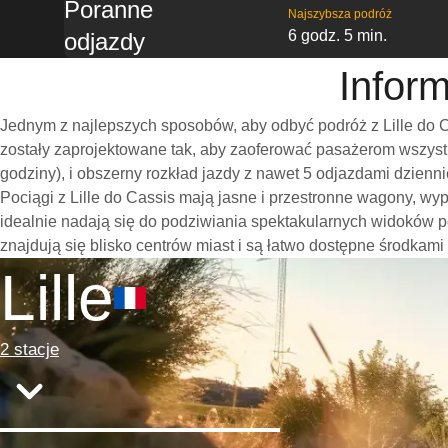
Poranne
Najszybsza podróż
6 godz. 5 min.
odjazdy
Inform
Jednym z najlepszych sposobów, aby odbyć podróż z Lille do C
zostały zaprojektowane tak, aby zaoferować pasażerom wszystk
godziny), i obszerny rozkład jazdy z nawet 5 odjazdami dzien
Pociągi z Lille do Cassis mają jasne i przestronne wagony, w
idealnie nadają się do podziwiania spektakularnych widoków po
znajdują się blisko centrów miast i są łatwo dostępne środkami
Lille
2 stacje