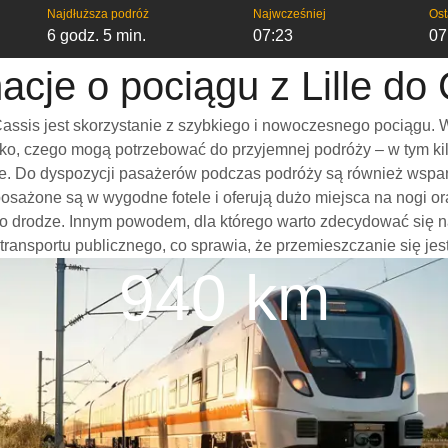
Najdłuższa podróż
Najwcześniej
Ost
6 godz. 5 min.
07:23
07
acje o pociągu z Lille do
assis jest skorzystanie z szybkiego i nowoczesnego pociągu. 
o, czego mogą potrzebować do przyjemnej podróży – w tym kilka
nie. Do dyspozycji pasażerów podczas podróży są również wspa
yposażone są w wygodne fotele i oferują dużo miejsca na nogi 
 drodze. Innym powodem, dla którego warto zdecydować się na p
 transportu publicznego, co sprawia, że przemieszczanie się jes
940 km