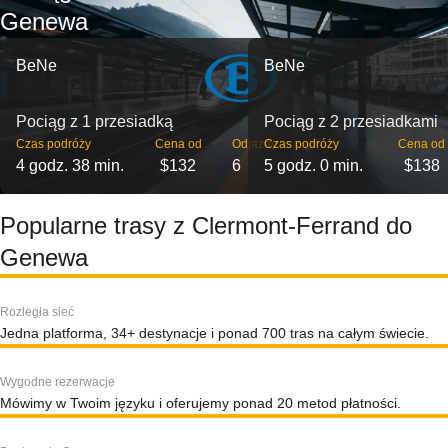
Genewa
BeNe
BeNe
Pociąg z 1 przesiadką
Pociąg z 2 przesiadkami
Czas podróży
Cena od
Odjazdy
Czas podróży
Cena od
4 godz. 38 min.
$132
6
5 godz. 0 min.
$138
Popularne trasy z Clermont-Ferrand do
Genewa
Rozległa sieć
Jedna platforma, 34+ destynacje i ponad 700 tras na całym świecie.
Wygodne rezerwacje
Mówimy w Twoim języku i oferujemy ponad 20 metod płatności.