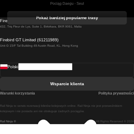
Pociąg Daegu - Seul
Pociąg Kork - Dublin
Pokaż bardziej popularne trasy
Firebird GT Limited (OC 1451)
Pociąg Dublin - Galway
432, Triq Fleur de Lys, Suite 1, Birkirkara, BKR 9061, Malta
Pociąg Londyn - Edinburgh
Firebird GT Limited (61211989)
Unit G 15/F Tal Building 49 Austin Road, KL, Hong Kong
Pociąg Rzym - Neapol
Pociąg Rovaniemi - Helsinki
Polski
Pociąg Lizbona - Lagos
Pociąg Lizbona - Porto
Wsparcie klienta
Pociąg Lizbona - Coimbra
Warunki korzystania
Polityka prywatności
Pociąg Madryt - Malaga
Rail Ninja to serwis rezerwacji biletów kolejowych online. Rail Ninja nie jest przewoźnikiem
Pociąg Madryt - Lizbona
kolejowym i nie posiada ani nie obsługuje żadnych pociągów.
Rail Ninja ®
All Rights Reserved © 2026
Pociąg Madryt - Barcelona
Pociąg Madryt - Alicante