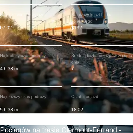
Najwcześniejszy wyjazd:
Najniższy koszt biletu
kolejowego:
07:02
$132
Najkrótszy czas podróży:
Średnia liczba odjazdów w ciągu
dnia:
4 h 38 m
7
Najdłuższy czas podróży:
Ostatni odjazd:
5 h 38 m
18:02
Pociągów na trasie Clermont-Ferrand -