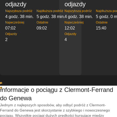
odjazdy
odjazdy
Najszybsza podróż
Najdłuższa podróż
Najszybsza podróż
Najdłuższa po
4 godz. 38 min.
5 godz. 38 min.
4 godz. 38 min.
5 godz. 0 m
Najwcześniej
Ostatnie
Najwcześniej
Ostatnie
07:02
09:02
12:02
15:40
Odjazdy
Odjazdy
2
4
1
Informacje o pociągu z Clermont-Ferrand
2
do Genewa
Jednym z najlepszych sposobów, aby odbyć podróż z Clermont-
Ferrand do Genewa jest skorzystanie z szybkiego i nowoczesnego
pociągu. Wszystkie pociągi dużych prędkości kursujące między