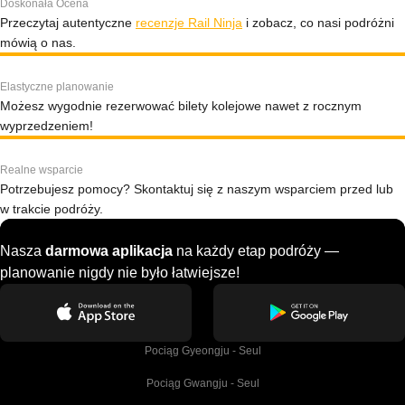
Doskonała Ocena
Przeczytaj autentyczne
recenzje Rail Ninja
i zobacz, co nasi podróżni
mówią o nas.
Elastyczne planowanie
Możesz wygodnie rezerwować bilety kolejowe nawet z rocznym
wyprzedzeniem!
Realne wsparcie
Potrzebujesz pomocy? Skontaktuj się z naszym wsparciem przed lub
w trakcie podróży.
Nasza
darmowa aplikacja
na każdy etap podróży —
planowanie nigdy nie było łatwiejsze!
Pociąg Gyeongju - Seul
Pociąg Gwangju - Seul