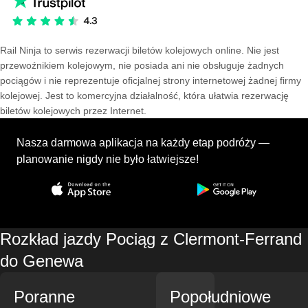
Rail Ninja to serwis rezerwacji biletów kolejowych online. Nie jest
przewoźnikiem kolejowym, nie posiada ani nie obsługuje żadnych
pociągów i nie reprezentuje oficjalnej strony internetowej żadnej firmy
kolejowej. Jest to komercyjna działalność, która ułatwia rezerwację
biletów kolejowych przez Internet.
Nasza darmowa aplikacja na każdy etap podróży —
planowanie nigdy nie było łatwiejsze!
Rozkład jazdy Pociąg z Clermont-Ferrand
do Genewa
Poranne
Popołudniowe