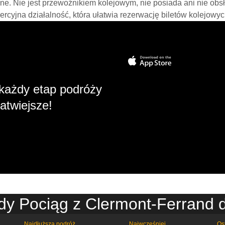
line. Nie jest przewoźnikiem kolejowym, nie posiada ani nie obs
mercyjna działalność, która ułatwia rezerwację biletów kolejowyc
każdy etap podróży
atwiejsze!
dy Pociąg z Clermont-Ferrand 
Najdłuższa podróż
Najwcześniej
Os