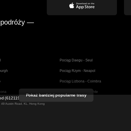
 podróży —
l
Pociąg Daegu - Seul
burgh
Pociąg Rzym - Neapol
o
Pociąg Lizbona - Coimbra
lona
Pociąg Madryt - Alicante
Pokaż bardziej popularne trasy
ted (61211989)
dryt
Pociąg Barcelona - Sewilla
ng 49 Austin Road, KL, Hong Kong
Pociąg Berlin - Praga
Budapeszt
Pociąg Wiedeń - Budapeszt