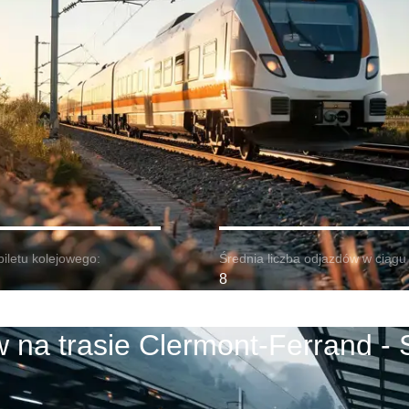
biletu kolejowego:
Średnia liczba odjazdów w ciągu 
8
 na trasie Clermont-Ferrand - 