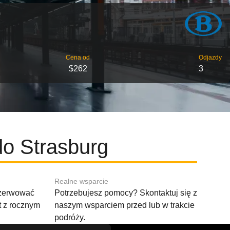
Cena od
Odjazdy
$262
3
do Strasburg
Realne wsparcie
ezerwować
Potrzebujesz pomocy? Skontaktuj się z
t z rocznym
naszym wsparciem przed lub w trakcie
podróży.