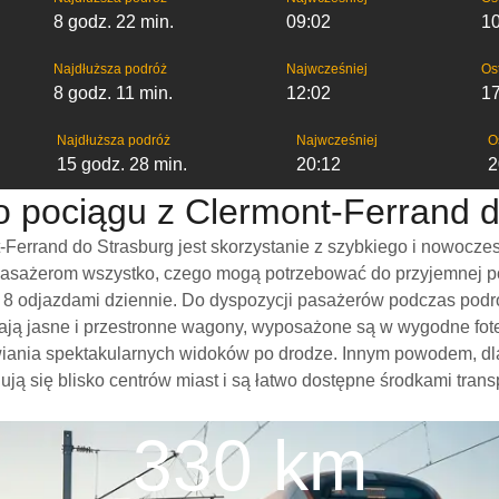
8 godz. 22 min.
09:02
1
Najdłuższa podróż
Najwcześniej
Os
8 godz. 11 min.
12:02
17
Najdłuższa podróż
Najwcześniej
O
15 godz. 28 min.
20:12
2
o pociągu z Clermont-Ferrand 
Ferrand do Strasburg jest skorzystanie z szybkiego i nowocze
pasażerom wszystko, czego mogą potrzebować do przyjemnej pod
wet 8 odjazdami dziennie. Do dyspozycji pasażerów podczas pod
ają jasne i przestronne wagony, wyposażone są w wygodne fotel
wiania spektakularnych widoków po drodze. Innym powodem, dl
ują się blisko centrów miast i są łatwo dostępne środkami trans
330 km