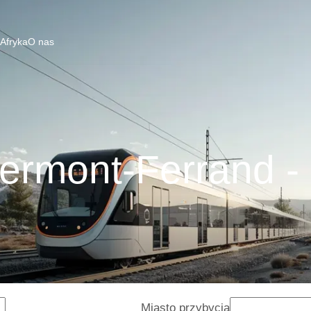
 Afryka
O nas
ermont-Ferrand -
Miasto przybycia