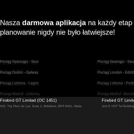
Nasza
darmowa aplikacja
na każdy etap
planowanie nigdy nie było łatwiejsze!
Pociąg Gyeongju - Seul
Pociąg Gwangju - Seu
Pociąg Dublin - Galway
Pociąg Londyn - Edin
Pociąg Lizbona - Lagos
Pociąg Lizbona - Port
Pociąg Madryt - Lizbona
Pociąg Madryt - Barce
Firebird GT Limited (OC 1451)
Firebird GT Limi
Pociąg Malaga - Madryt
Pociąg Barcelona - Ma
432, Triq Fleur de Lys, Suite 1, Birkirkara, BKR 9061, Malta
Unit G 15/F Tal Buildi
Pociąg Venice - Florencja
Pociąg Venice - Rzym
Pociąg Pusan - Seul
Pociąg Bratysława - 