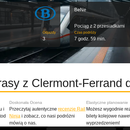
BeNe
Pociąg z 2 przesiadkami
Odjazdy
Czas podróży
3
7 godz. 59 min.
rasy z Clermont-Ferrand 
Doskonała Ocena
Elastyczne planowanie
 i
Przeczytaj autentyczne
recenzje Rail
Możesz wygodnie r
tod
Ninja
i zobacz, co nasi podróżni
bilety kolejowe nawe
mówią o nas.
wyprzedzeniem!