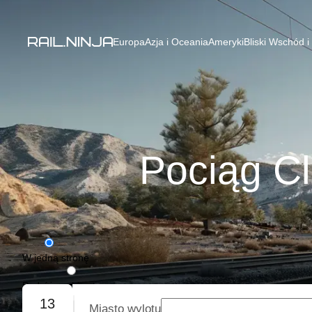
Europa
Azja i Oceania
Ameryki
Bliski Wschód i
Pociąg Cl
W jedną stronę
Podróż w obie strony
13
Miasto wylotu