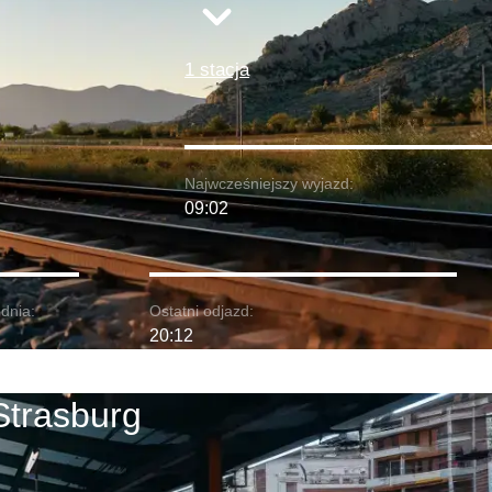
1 stacja
Najwcześniejszy wyjazd:
09:02
dnia:
Ostatni odjazd:
20:12
Strasburg