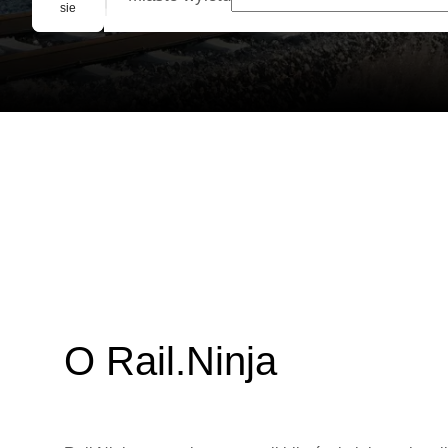
Rezerwacja grupowa
sie
O Rail.Ninja