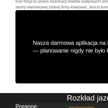
Rail Ninja to serwis rezerwacji biletów kolejowych on
strony internetowej żadnej firmy kolejowej. Jest to ko
Nasza darmowa aplikacja na 
— planowanie nigdy nie było ł
Rozkład jaz
Poranne
Najszybsza podróż