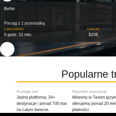
BeNe
Pociąg z 1 przesiadką
Czas podróży
Cena od
6 godz. 52 min.
$206
Popularne t
Rozległa sieć
Wygodne rezerwacje
Jedna platforma, 34+
Mówimy w Twoim języku
destynacje i ponad 700 tras
oferujemy ponad 20 me
na całym świecie.
płatności.