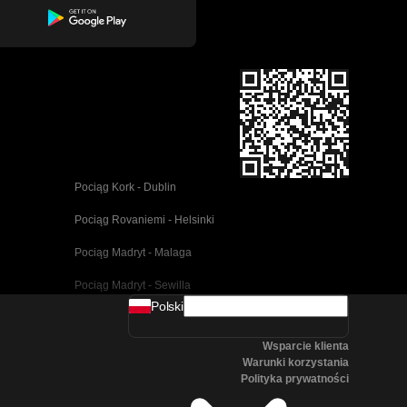
Pociąg Kork - Dublin
Pociąg Rovaniemi - Helsinki
Pociąg Madryt - Malaga
Pociąg Madryt - Sewilla
Polski
Pociąg Barcelona - Malaga
Wsparcie klienta
Pociąg Pusan - Cheonan(Asan)
Warunki korzystania
Polityka prywatności
Pociąg Wiedeń - Salzburg