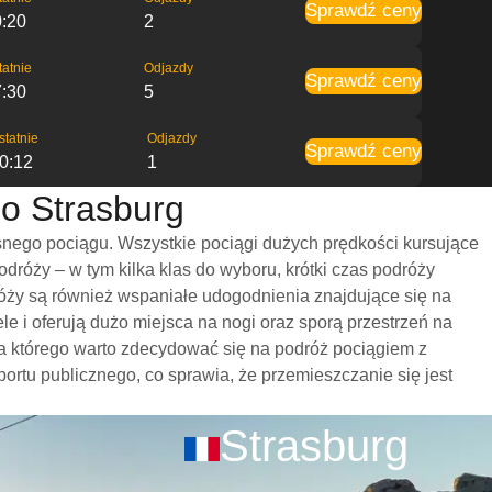
Sprawdź ceny
0:20
2
tatnie
Odjazdy
Sprawdź ceny
:30
5
statnie
Odjazdy
Sprawdź ceny
0:12
1
do Strasburg
snego pociągu. Wszystkie pociągi dużych prędkości kursujące
róży – w tym kilka klas do wyboru, krótki czas podróży
róży są również wspaniałe udogodnienia znajdujące się na
e i oferują dużo miejsca na nogi oraz sporą przestrzeń na
a którego warto zdecydować się na podróż pociągiem z
portu publicznego, co sprawia, że przemieszczanie się jest
Strasburg