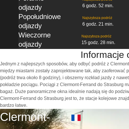
6 godz. 52 min.
odjazdy
Popołudniowe
Najszybsza podróż
6 godz. 21 min.
odjazdy
Wieczorne
Najszybsza podróż
15 godz. 28 min.
odjazdy
Informacje 
Jednym z najlepszych sposobów, aby odbyć podróż z Clermont-
między miastami zostały zaprojektowane tak, aby zaoferować 
(podróż trwa około 8 godziny), i obszerny rozkład jazdy z na
pokładzie pociągu. Pociągi z Clermont-Ferrand do Strasburg m
bagaż. Duże panoramiczne okna idealnie nadają się do podzi
Clermont-Ferrand do Strasburg jest to, że stacje kolejowe znajd
bardzo łatwe.
Clermont-