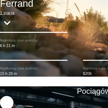
Ferrand
1 stacja
Najkrótszy czas podróży:
6 h 21 m
Najdłuższy czas podróży:
Najniższy koszt 
15 h 28 m
$206
Pociągów