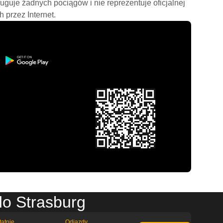
ługuje żadnych pociągów i nie reprezentuje oficjalnej
h przez Internet.
do Strasburg
tatnie
Odjazdy