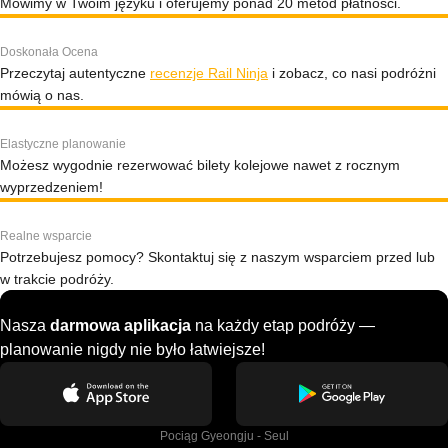
Mówimy w Twoim języku i oferujemy ponad 20 metod płatności.
Doskonała Ocena
Przeczytaj autentyczne
recenzje Rail Ninja
i zobacz, co nasi podróżni
mówią o nas.
Elastyczne planowanie
Możesz wygodnie rezerwować bilety kolejowe nawet z rocznym
wyprzedzeniem!
Realne wsparcie
Potrzebujesz pomocy? Skontaktuj się z naszym wsparciem przed lub
w trakcie podróży.
Nasza
darmowa aplikacja
na każdy etap podróży —
planowanie nigdy nie było łatwiejsze!
Pociąg Gyeongju - Seul