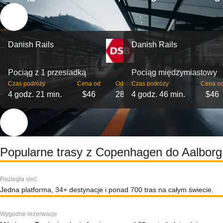
Danish Rails
Danish Rails
Pociąg z 1 przesiadką
Pociąg międzymiastowy
Czas podróży
Cena od
Odjazdy
Czas podróży
Cena o
4 godz. 21 min.
$46
28
4 godz. 46 min.
$46
Popularne trasy z Copenhagen do Aalborg
Rozległa sieć
Jedna platforma, 34+ destynacje i ponad 700 tras na całym świecie.
Wygodne rezerwacje