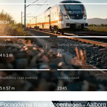
Najwcześniejszy wyjazd:
Najniższy koszt biletu
kolejowego:
00:34
$46
Najkrótszy czas podróży:
Średnia liczba odjazdów w ciągu
dnia:
4 h 1 m
48
Najdłuższy czas podróży:
Ostatni odjazd:
5 h 57 m
23:45
Pociągów na trasie Copenhagen - Aalborg