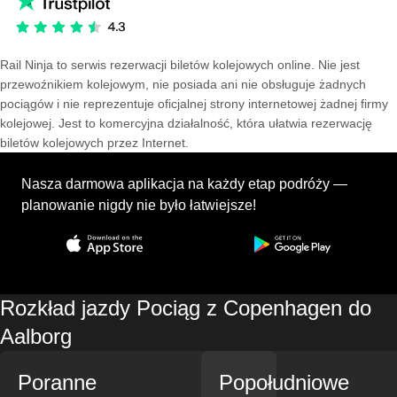
Rail Ninja to serwis rezerwacji biletów kolejowych online. Nie jest
przewoźnikiem kolejowym, nie posiada ani nie obsługuje żadnych
pociągów i nie reprezentuje oficjalnej strony internetowej żadnej firmy
kolejowej. Jest to komercyjna działalność, która ułatwia rezerwację
biletów kolejowych przez Internet.
Nasza darmowa aplikacja na każdy etap podróży —
planowanie nigdy nie było łatwiejsze!
Rozkład jazdy Pociąg z Copenhagen do
Aalborg
Poranne
Popołudniowe