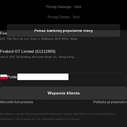
Pociąg Gwangju - Seul
Pociąg Daegu - Seul
Pociąg Kork - Dublin
Pokaż bardziej popularne trasy
Firebird GT Limited (OC 1451)
Pociąg Dublin - Galway
432, Triq Fleur de Lys, Suite 1, Birkirkara, BKR 9061, Malta
Pociąg Londyn - Edinburgh
Firebird GT Limited (61211989)
Unit G 15/F Tal Building 49 Austin Road, KL, Hong Kong
Pociąg Rzym - Neapol
Pociąg Rovaniemi - Helsinki
Polski
Pociąg Lizbona - Lagos
Pociąg Lizbona - Porto
Wsparcie klienta
Pociąg Lizbona - Coimbra
Warunki korzystania
Polityka prywatności
Pociąg Madryt - Malaga
Rail Ninja to serwis rezerwacji biletów kolejowych online. Rail Ninja nie jest przewoźnikiem
Pociąg Madryt - Lizbona
kolejowym i nie posiada ani nie obsługuje żadnych pociągów.