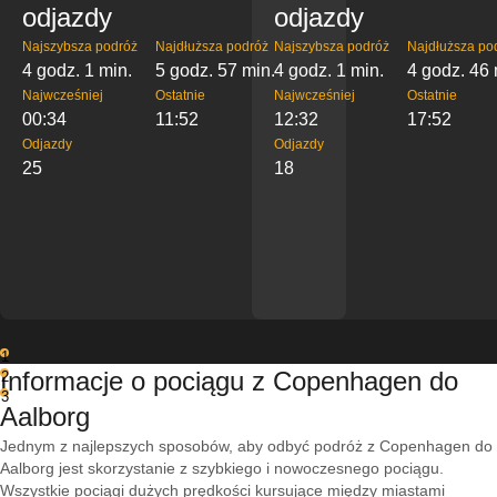
odjazdy
odjazdy
Najszybsza podróż
Najdłuższa podróż
Najszybsza podróż
Najdłuższa po
4 godz. 1 min.
5 godz. 57 min.
4 godz. 1 min.
4 godz. 46 
Najwcześniej
Ostatnie
Najwcześniej
Ostatnie
00:34
11:52
12:32
17:52
Odjazdy
Odjazdy
25
18
1
Informacje o pociągu z Copenhagen do
2
3
Aalborg
Jednym z najlepszych sposobów, aby odbyć podróż z Copenhagen do
Aalborg jest skorzystanie z szybkiego i nowoczesnego pociągu.
Wszystkie pociągi dużych prędkości kursujące między miastami