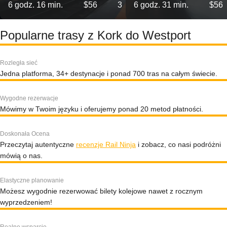
6 godz. 16 min.
$56
3
6 godz. 31 min.
$56
Popularne trasy z Kork do Westport
Rozległa sieć
Jedna platforma, 34+ destynacje i ponad 700 tras na całym świecie.
Wygodne rezerwacje
Mówimy w Twoim języku i oferujemy ponad 20 metod płatności.
Doskonała Ocena
Przeczytaj autentyczne
recenzje Rail Ninja
i zobacz, co nasi podróżni
mówią o nas.
Elastyczne planowanie
Możesz wygodnie rezerwować bilety kolejowe nawet z rocznym
wyprzedzeniem!