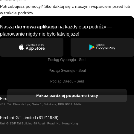
Realne wsparcie
Potrzebujesz pomocy? Skontaktuj się z naszym wsparciem przed lub
w trakcie podróży.
Nasza
darmowa aplikacja
na każdy etap podróży —
planowanie nigdy nie było łatwiejsze!
Pociąg Gyeongju - Seul
Pociąg Gwangju - Seul
Pociąg Daegu - Seul
Pociąg Kork - Dublin
Pokaż bardziej popularne trasy
Firebird GT Limited (OC 1451)
Pociąg Dublin - Galway
432, Triq Fleur de Lys, Suite 1, Birkirkara, BKR 9061, Malta
Pociąg Londyn - Edinburgh
Firebird GT Limited (61211989)
Unit G 15/F Tal Building 49 Austin Road, KL, Hong Kong
Pociąg Rzym - Neapol