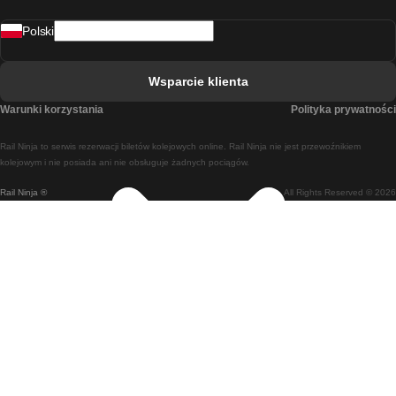
Pociąg Rovaniemi - Helsinki
Polski
Pociąg Lizbona - Lagos
Pociąg Lizbona - Porto
Wsparcie klienta
Pociąg Lizbona - Coimbra
Warunki korzystania
Polityka prywatności
Pociąg Madryt - Malaga
Rail Ninja to serwis rezerwacji biletów kolejowych online. Rail Ninja nie jest przewoźnikiem
Pociąg Madryt - Lizbona
kolejowym i nie posiada ani nie obsługuje żadnych pociągów.
Rail Ninja ®
All Rights Reserved © 2026
Pociąg Madryt - Barcelona
Pociąg Madryt - Alicante
Pociąg Madryt - Sewilla
Pociąg Malaga - Madryt
Pociąg Barcelona - Madryt
Pociąg Barcelona - Sewilla
Pociąg Barcelona - Malaga