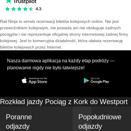
Rail Ninja to serwis rezerwacji biletów kolejowych online. Nie jest
przewoźnikiem kolejowym, nie posiada ani nie obsługuje żadnych
pociągów i nie reprezentuje oficjalnej strony internetowej żadnej firmy
kolejowej. Jest to komercyjna działalność, która ułatwia rezerwację
biletów kolejowych przez Internet.
Nasza darmowa aplikacja na każdy etap podróży —
planowanie nigdy nie było łatwiejsze!
Rozkład jazdy Pociąg z Kork do Westport
Poranne
Popołudniowe
odjazdy
odjazdy