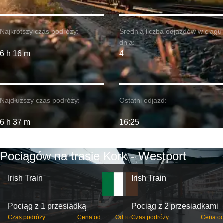
Najkrótszy czas podróży:
Średnia liczba odjazdów w ciągu
dnia:
6 h 16 m
4
Najdłuższy czas podróży:
Ostatni odjazd:
6 h 37 m
16:25
Pociągów na trasie Kork - Westport
Irish Train
Irish Train
Pociąg z 1 przesiadką
Pociąg z 2 przesiadkami
Czas podróży
Cena od
Odjazdy
Czas podróży
Cena o