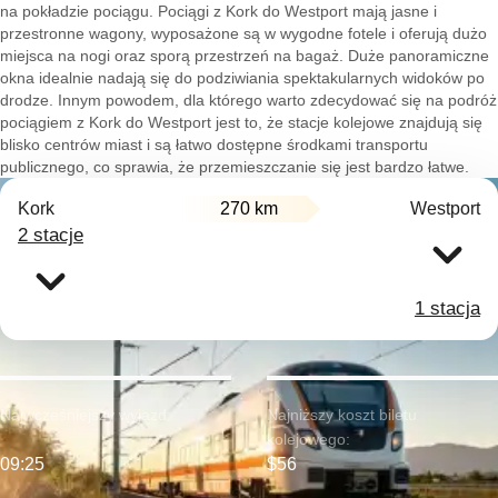
na pokładzie pociągu. Pociągi z Kork do Westport mają jasne i
przestronne wagony, wyposażone są w wygodne fotele i oferują dużo
miejsca na nogi oraz sporą przestrzeń na bagaż. Duże panoramiczne
okna idealnie nadają się do podziwiania spektakularnych widoków po
drodze. Innym powodem, dla którego warto zdecydować się na podróż
pociągiem z Kork do Westport jest to, że stacje kolejowe znajdują się
blisko centrów miast i są łatwo dostępne środkami transportu
publicznego, co sprawia, że przemieszczanie się jest bardzo łatwe.
Kork
270 km
Westport
2 stacje
1 stacja
Najwcześniejszy wyjazd:
Najniższy koszt biletu
kolejowego:
09:25
$56