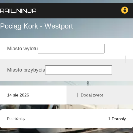
Pociąg Kork - Westport
Miasto wylotu
Miasto przybycia
14 sie 2026
Dodaj zwrot
1
Dorosły
Podróżnicy