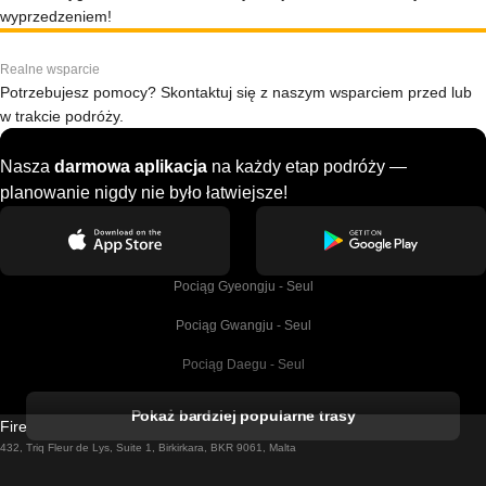
wyprzedzeniem!
Realne wsparcie
Potrzebujesz pomocy? Skontaktuj się z naszym wsparciem przed lub
w trakcie podróży.
Nasza
darmowa aplikacja
na każdy etap podróży —
planowanie nigdy nie było łatwiejsze!
Pociąg Gyeongju - Seul
Pociąg Gwangju - Seul
Pociąg Daegu - Seul
Pociąg Kork - Dublin
Pokaż bardziej popularne trasy
Firebird GT Limited (OC 1451)
Pociąg Dublin - Galway
432, Triq Fleur de Lys, Suite 1, Birkirkara, BKR 9061, Malta
Pociąg Londyn - Edinburgh