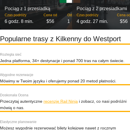
Pociąg z 1 przesiadką
Pociąg z 2 przesiadkami
Czas podróży
Cena od
Odjazdy
Czas podróży
Cena o
6 godz. 8 min.
$56
1
4 godz. 27 min.
$56
Popularne trasy z Kilkenny do Westport
Rozległa sieć
Jedna platforma, 34+ destynacje i ponad 700 tras na całym świecie.
Wygodne rezerwacje
Mówimy w Twoim języku i oferujemy ponad 20 metod płatności.
Doskonała Ocena
Przeczytaj autentyczne
recenzje Rail Ninja
i zobacz, co nasi podróżni
mówią o nas.
Elastyczne planowanie
Możesz wygodnie rezerwować bilety kolejowe nawet z rocznym