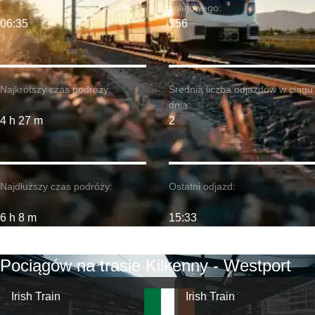
kolejowego:
06:35
$56
Najkrótszy czas podróży:
Średnia liczba odjazdów w ciągu
dnia:
4 h 27 m
2
Najdłuższy czas podróży:
Ostatni odjazd:
6 h 8 m
15:33
Pociągów na trasie Kilkenny - Westport
Irish Train
Irish Train