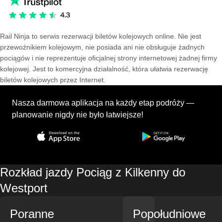
Rail Ninja to serwis rezerwacji biletów kolejowych online. Nie jest
przewoźnikiem kolejowym, nie posiada ani nie obsługuje żadnych
pociągów i nie reprezentuje oficjalnej strony internetowej żadnej firmy
kolejowej. Jest to komercyjna działalność, która ułatwia rezerwację
biletów kolejowych przez Internet.
Nasza darmowa aplikacja na każdy etap podróży —
planowanie nigdy nie było łatwiejsze!
Rozkład jazdy Pociąg z Kilkenny do
Westport
Poranne
Popołudniowe