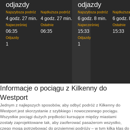
odjazdy
odjazdy
Najszybsza podróż
Najdłuższa podróż
Najszybsza podróż
Najdłuższa
4 godz. 27 min.
4 godz. 27 min.
6 godz. 8 min.
6 godz. 
Najwcześniej
Ostatnie
Najwcześniej
Ostatnie
06:35
06:35
15:33
15:33
Odjazdy
Odjazdy
1
1
Informacje o pociągu z Kilkenny do
Westport
Jednym z najlepszych sposobów, aby odbyć podróż z Kilkenny do
Westport jest skorzystanie z szybkiego i nowoczesnego pociągu.
Wszystkie pociągi dużych prędkości kursujące między miastami
zostały zaprojektowane tak, aby zaoferować pasażerom wszystko,
czego mogą potrzebować do przyjemnej podróży – w tym kilka klas do