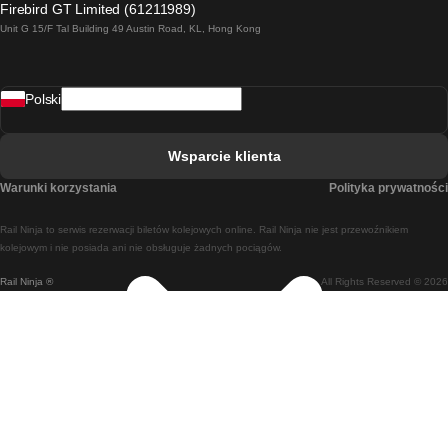
Firebird GT Limited (61211989)
Unit G 15/F Tal Building 49 Austin Road, KL, Hong Kong
Pociąg Rzym - Neapol
Pociąg Rovaniemi - Helsinki
Polski
Pociąg Lizbona - Lagos
Pociąg Lizbona - Porto
Wsparcie klienta
Pociąg Lizbona - Coimbra
Warunki korzystania
Polityka prywatności
Pociąg Madryt - Malaga
Rail Ninja to serwis rezerwacji biletów kolejowych online. Rail Ninja nie jest przewoźnikiem
Pociąg Madryt - Lizbona
kolejowym i nie posiada ani nie obsługuje żadnych pociągów.
Rail Ninja ®
All Rights Reserved © 2026
Pociąg Madryt - Barcelona
Pociąg Madryt - Alicante
Pociąg Madryt - Sewilla
Pociąg Malaga - Madryt
Pociąg Barcelona - Madryt