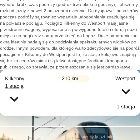
wyboru, krótki czas podróży (podróż trwa około 5 godziny), i obszerny
rozkład jazdy z nawet 2 odjazdami dziennie. Do dyspozycji pasażerów
podczas podróży są również wspaniałe udogodnienia znajdujące się
na pokładzie pociągu. Pociągi z Kilkenny do Westport mają jasne i
przestronne wagony, wyposażone są w wygodne fotele i oferują dużo
miejsca na nogi oraz sporą przestrzeń na bagaż. Duże panoramiczne
okna idealnie nadają się do podziwiania spektakularnych widoków po
drodze. Innym powodem, dla którego warto zdecydować się na podróż
pociągiem z Kilkenny do Westport jest to, że stacje kolejowe znajdują
się blisko centrów miast i są łatwo dostępne środkami transportu
publicznego, co sprawia, że przemieszczanie się jest bardzo łatwe.
Kilkenny
210 km
Westport
1 stacja
1 stacja
Najwcześniejszy wyjazd:
Najniższy koszt biletu