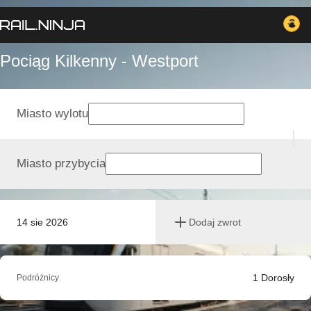
Pociąg Kilkenny - Westport
Miasto wylotu
Miasto przybycia
14 sie 2026
Dodaj zwrot
1
Dorosły
Podróżnicy