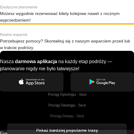
Elastyczne planowanie
Możesz wygodnie rezerwować bilety kolejowe nawet z rocznym
wyprzedzeniem!
Realne wsparcie
Potrzebujesz pomocy? Skontaktuj się z naszym wsparciem przed lub
w trakcie podróży.
Nasza
darmowa aplikacja
na każdy etap podróży —
planowanie nigdy nie było łatwiejsze!
Pociąg Gyeongju - Seul
Pociąg Gwangju - Seul
Pociąg Daegu - Seul
Pociąg Kork - Dublin
Pokaż bardziej popularne trasy
Firebird GT Limited (OC 1451)