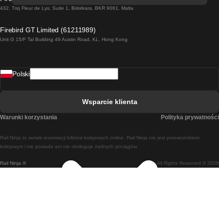
Pociąg Dublin - Galway
432, Triq Fleur de Lys, Suite 1, Birkirkara, BKR 9061, Malta
Pociąg Londyn - Edinburgh
Firebird GT Limited (61211989)
Unit G 15/F Tal Building 49 Austin Road, KL, Hong Kong
Pociąg Rzym - Neapol
Pociąg Rovaniemi - Helsinki
Polski
Pociąg Lizbona - Lagos
Pociąg Lizbona - Porto
Wsparcie klienta
Pociąg Lizbona - Coimbra
Warunki korzystania
Polityka prywatności
Pociąg Madryt - Malaga
Rail Ninja to serwis rezerwacji biletów kolejowych online. Rail Ninja nie jest przewoźnikiem
Pociąg Madryt - Lizbona
kolejowym i nie posiada ani nie obsługuje żadnych pociągów.
Rail Ninja ®
All Rights Reserved © 2026
Pociąg Madryt - Barcelona
Pociąg Madryt - Alicante
Pociąg Madryt - Sewilla
Pociąg Malaga - Madryt