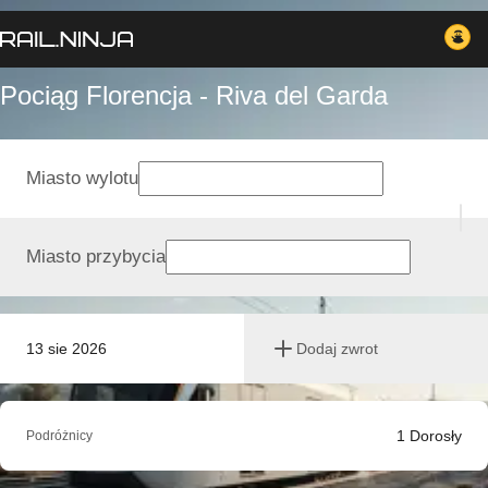
Pociąg Florencja - Riva del Garda
Miasto wylotu
Miasto przybycia
13 sie 2026
Dodaj zwrot
1
Dorosły
Podróżnicy