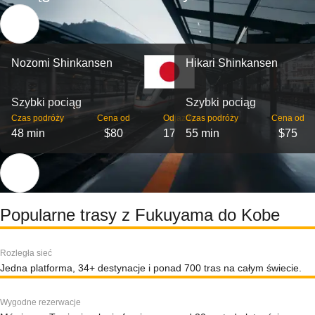
Nozomi Shinkansen
Hikari Shinkansen
Szybki pociąg
Szybki pociąg
Czas podróży
Cena od
Odjazdy
Czas podróży
Cena od
48 min
$80
17
55 min
$75
Popularne trasy z Fukuyama do Kobe
Rozległa sieć
Jedna platforma, 34+ destynacje i ponad 700 tras na całym świecie.
Wygodne rezerwacje