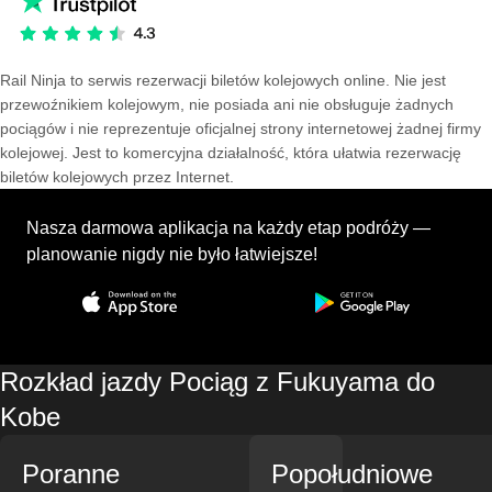
Rail Ninja to serwis rezerwacji biletów kolejowych online. Nie jest
przewoźnikiem kolejowym, nie posiada ani nie obsługuje żadnych
pociągów i nie reprezentuje oficjalnej strony internetowej żadnej firmy
kolejowej. Jest to komercyjna działalność, która ułatwia rezerwację
biletów kolejowych przez Internet.
Nasza darmowa aplikacja na każdy etap podróży —
planowanie nigdy nie było łatwiejsze!
Rozkład jazdy Pociąg z Fukuyama do
Kobe
Poranne
Popołudniowe