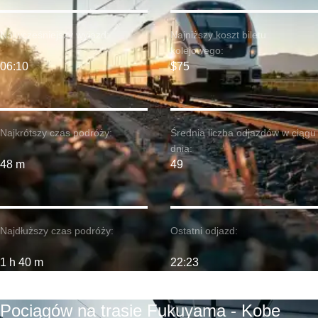
Najwcześniejszy wyjazd:
Najniższy koszt biletu
kolejowego:
06:10
$75
Najkrótszy czas podróży:
Średnia liczba odjazdów w ciągu
dnia:
48 m
49
Najdłuższy czas podróży:
Ostatni odjazd:
1 h 40 m
22:23
Pociągów na trasie Fukuyama - Kobe