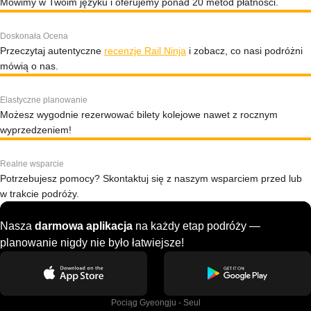
Mówimy w Twoim języku i oferujemy ponad 20 metod płatności.
Doskonała Ocena
Przeczytaj autentyczne
recenzje Rail Ninja
i zobacz, co nasi podróżni
mówią o nas.
Elastyczne planowanie
Możesz wygodnie rezerwować bilety kolejowe nawet z rocznym
wyprzedzeniem!
Realne wsparcie
Potrzebujesz pomocy? Skontaktuj się z naszym wsparciem przed lub
w trakcie podróży.
Nasza
darmowa aplikacja
na każdy etap podróży —
planowanie nigdy nie było łatwiejsze!
Pociąg Gyeongju - Seul