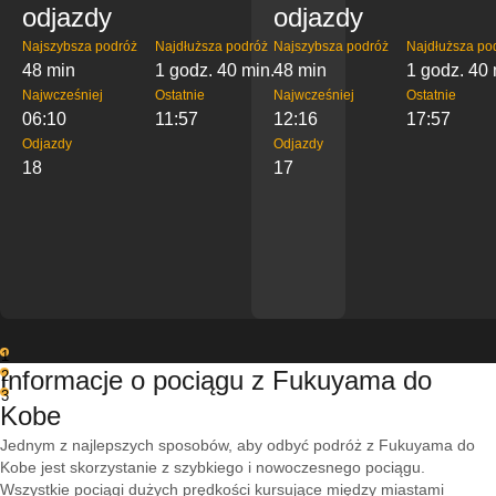
odjazdy
odjazdy
Najszybsza podróż
Najdłuższa podróż
Najszybsza podróż
Najdłuższa po
48 min
1 godz. 40 min.
48 min
1 godz. 40 
Najwcześniej
Ostatnie
Najwcześniej
Ostatnie
06:10
11:57
12:16
17:57
Odjazdy
Odjazdy
18
17
1
Informacje o pociągu z Fukuyama do
2
3
Kobe
Jednym z najlepszych sposobów, aby odbyć podróż z Fukuyama do
Kobe jest skorzystanie z szybkiego i nowoczesnego pociągu.
Wszystkie pociągi dużych prędkości kursujące między miastami