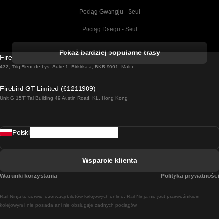
Pociąg Gwangju - Seul
Pociąg Daegu - Seul
Pociąg Kork - Dublin
Pokaż bardziej popularne trasy
Firebird GT Limited (OC 1451)
Pociąg Dublin - Galway
432, Triq Fleur de Lys, Suite 1, Birkirkara, BKR 9061, Malta
Pociąg Londyn - Edinburgh
Firebird GT Limited (61211989)
Unit G 15/F Tal Building 49 Austin Road, KL, Hong Kong
Pociąg Rzym - Neapol
Pociąg Rovaniemi - Helsinki
Polski
Pociąg Lizbona - Lagos
Pociąg Lizbona - Porto
Wsparcie klienta
Pociąg Lizbona - Coimbra
Warunki korzystania
Polityka prywatności
Pociąg Madryt - Malaga
Rail Ninja to serwis rezerwacji biletów kolejowych online. Rail Ninja nie jest przewoźnikiem
Pociąg Madryt - Lizbona
kolejowym i nie posiada ani nie obsługuje żadnych pociągów.