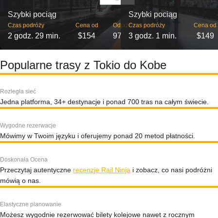
Szybki pociąg
Szybki pociąg
Czas podróży
Cena od
Odjazdy
Czas podróży
Cena od
2 godz. 29 min.
$154
97
3 godz. 1 min.
$149
Popularne trasy z Tokio do Kobe
Rozległa sieć
Jedna platforma, 34+ destynacje i ponad 700 tras na całym świecie.
Wygodne rezerwacje
Mówimy w Twoim języku i oferujemy ponad 20 metod płatności.
Doskonała Ocena
Przeczytaj autentyczne
recenzje Rail Ninja
i zobacz, co nasi podróżni
mówią o nas.
Elastyczne planowanie
Możesz wygodnie rezerwować bilety kolejowe nawet z rocznym