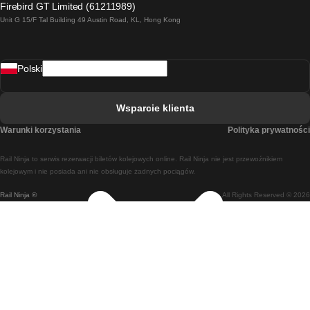
Firebird GT Limited (61211989)
Unit G 15/F Tal Building 49 Austin Road, KL, Hong Kong
Pociąg Rzym - Neapol
Pociąg Rovaniemi - Helsinki
Polski
Pociąg Lizbona - Lagos
Pociąg Lizbona - Porto
Wsparcie klienta
Pociąg Lizbona - Coimbra
Warunki korzystania
Polityka prywatności
Pociąg Madryt - Malaga
Rail Ninja to serwis rezerwacji biletów kolejowych online. Rail Ninja nie jest przewoźnikiem
Pociąg Madryt - Lizbona
kolejowym i nie posiada ani nie obsługuje żadnych pociągów.
Rail Ninja ®
All Rights Reserved © 2026
Pociąg Madryt - Barcelona
Pociąg Madryt - Alicante
Pociąg Madryt - Sewilla
Pociąg Malaga - Madryt
Pociąg Barcelona - Madryt