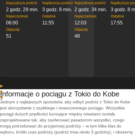
Najszybsza podróż
Najdłuższa podróż
Najszybsza podróż
Najdłuższa po
2 godz. 29 min.
3 godz. 8 min.
2 godz. 34 min.
3 godz. 8 m
Najwcześniej
Ostatnie
Najwcześniej
Ostatnie
06:00
11:55
12:03
17:55
Odjazdy
Odjazdy
51
48
1
Informacje o pociągu z Tokio do Kobe
2
3
Jednym z najlepszych sposobów, aby odbyć podróż z Tokio do Kobe
jest skorzystanie z szybkiego i nowoczesnego pociągu. Wszystkie
pociągi dużych prędkości kursujące między miastami zostały
zaprojektowane tak, aby zaoferować pasażerom wszystko, czego
mogą potrzebować do przyjemnej podróży – w tym kilka klas do
wyboru, krótki czas podróży (podróż trwa około 3 godziny), i obszerny