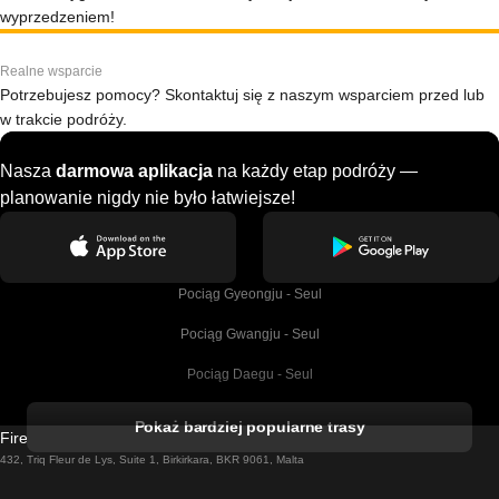
wyprzedzeniem!
Realne wsparcie
Potrzebujesz pomocy? Skontaktuj się z naszym wsparciem przed lub
w trakcie podróży.
Nasza
darmowa aplikacja
na każdy etap podróży —
planowanie nigdy nie było łatwiejsze!
Pociąg Gyeongju - Seul
Pociąg Gwangju - Seul
Pociąg Daegu - Seul
Pociąg Kork - Dublin
Pokaż bardziej popularne trasy
Firebird GT Limited (OC 1451)
Pociąg Dublin - Galway
432, Triq Fleur de Lys, Suite 1, Birkirkara, BKR 9061, Malta
Pociąg Londyn - Edinburgh