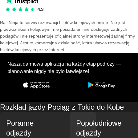
Rail Ninja to serwis rezerwacji biletów kolejowych online. Nie jest
przewoźnikiem kolejowym, nie posiada ani nie obsługuje żadnych
pociągów i nie reprezentuje oficjalnej strony internetowej żadnej firmy
kolejowej. Jest to komercyjna działalność, która ułatwia rezerwację
biletów kolejowych przez Internet.
Nasza darmowa aplikacja na każdy etap podróży —
planowanie nigdy nie było łatwiejsze!
Rozkład jazdy Pociąg z Tokio do Kobe
Poranne
Popołudniowe
odjazdy
odjazdy