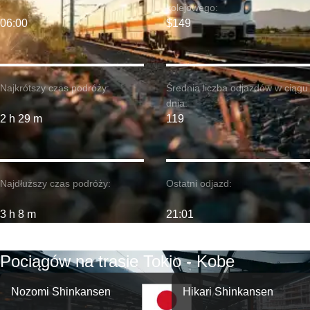
kolejowego:
06:00
$149
Najkrótszy czas podróży:
Średnia liczba odjazdów w ciągu
dnia:
2 h 29 m
119
Najdłuższy czas podróży:
Ostatni odjazd:
3 h 8 m
21:01
Pociągów na trasie Tokio - Kobe
Nozomi Shinkansen
Hikari Shinkansen