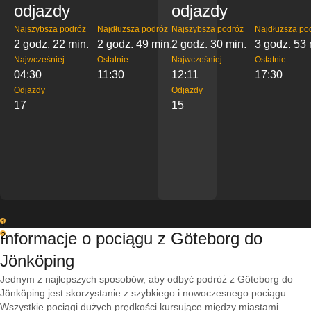
odjazdy
odjazdy
Najszybsza podróż
Najdłuższa podróż
Najszybsza podróż
Najdłuższa po
2 godz. 22 min.
2 godz. 49 min.
2 godz. 30 min.
3 godz. 53 
Najwcześniej
Ostatnie
Najwcześniej
Ostatnie
04:30
11:30
12:11
17:30
Odjazdy
Odjazdy
17
15
1
Informacje o pociągu z Göteborg do
2
Jönköping
Jednym z najlepszych sposobów, aby odbyć podróż z Göteborg do
Jönköping jest skorzystanie z szybkiego i nowoczesnego pociągu.
Wszystkie pociągi dużych prędkości kursujące między miastami