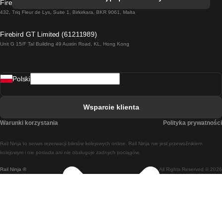
Firebird GT Limited (OC 1451)
Pociąg Dublin - Galway
432, Triq Fleur de Lys, Suite 1, Birkirkara, BKR 9061, Malta
Pociąg Londyn - Edinburgh
Firebird GT Limited (61211989)
Unit G 15/F Tal Building 49 Austin Road, KL, Hong Kong
Pociąg Rzym - Neapol
Pociąg Rovaniemi - Helsinki
Polski
Pociąg Lizbona - Lagos
Pociąg Lizbona - Porto
Wsparcie klienta
Pociąg Lizbona - Coimbra
Warunki korzystania
Polityka prywatności
Pociąg Madryt - Malaga
Rail Ninja to serwis rezerwacji biletów kolejowych online. Rail Ninja nie jest przewoźnikiem
Pociąg Madryt - Lizbona
kolejowym i nie posiada ani nie obsługuje żadnych pociągów.
Rail Ninja ®
All Rights Reserved © 2026
Pociąg Madryt - Barcelona
Pociąg Madryt - Alicante
Pociąg Madryt - Sewilla