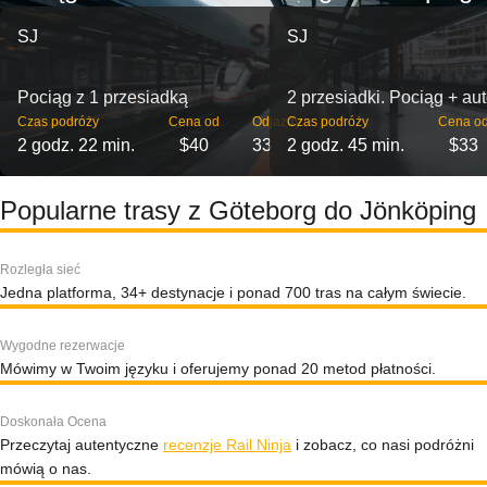
SJ
SJ
Pociąg z 1 przesiadką
2 przesiadki. Pociąg + au
Czas podróży
Cena od
Odjazdy
Czas podróży
Cena o
2 godz. 22 min.
$40
33
2 godz. 45 min.
$33
Popularne trasy z Göteborg do Jönköping
Rozległa sieć
Jedna platforma, 34+ destynacje i ponad 700 tras na całym świecie.
Wygodne rezerwacje
Mówimy w Twoim języku i oferujemy ponad 20 metod płatności.
Doskonała Ocena
Przeczytaj autentyczne
recenzje Rail Ninja
i zobacz, co nasi podróżni
mówią o nas.