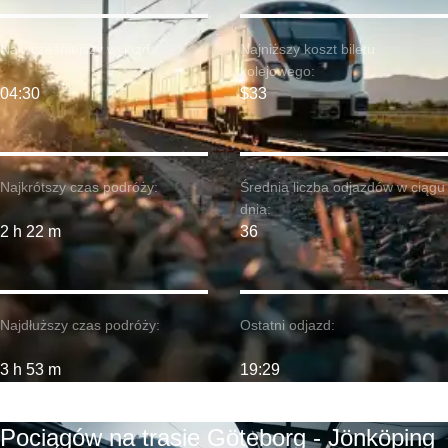
Najwcześniejszy wyjazd:
Najniższy koszt biletu
kolejowego:
04:30
$33
Najkrótszy czas podróży:
Średnia liczba odjazdów w ciągu
dnia:
2 h 22 m
36
Najdłuższy czas podróży:
Ostatni odjazd:
3 h 53 m
19:29
Pociągów na trasie Göteborg - Jönköping