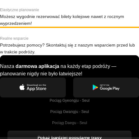
Elastyczne planowanie
Możesz wygodnie rezerwować bilety kolejowe nawet z rocznym
wyprzedzeniem!
Realne wsparcie
Potrzebujesz pomocy? Skontaktuj się z naszym wsparciem przed lub
w trakcie podróży.
Nasza
darmowa aplikacja
na każdy etap podróży —
planowanie nigdy nie było łatwiejsze!
Pociąg Gyeongju - Seul
Pociąg Gwangju - Seul
Pociąg Daegu - Seul
Pociąg Kork - Dublin
Pokaż bardziej popularne trasy