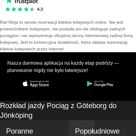
Rail Ninja to serwis rezerwacji biletów kolejowych online. Nie jest
przewoźnikiem kolejowym, nie posiada ani nie obsługuje żadnych
pociągów i nie reprezentuje oficjalnej strony internetowej żadnej firmy
kolejowej. Jest to komercyjna działalność, która ułatwia rezerwację
biletów kolejowych przez Internet.
Nasza darmowa aplikacja na każdy etap podróży —
planowanie nigdy nie było łatwiejsze!
Rozkład jazdy Pociąg z Göteborg do
Jönköping
Poranne
Popołudniowe