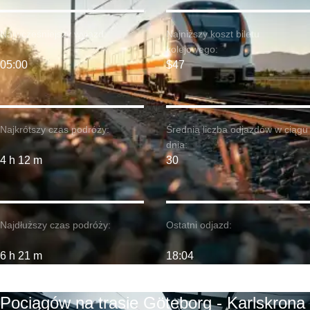
Najwcześniejszy wyjazd:
Najniższy koszt biletu
kolejowego:
05:00
$47
Najkrótszy czas podróży:
Średnia liczba odjazdów w ciągu
dnia:
4 h 12 m
30
Najdłuższy czas podróży:
Ostatni odjazd:
6 h 21 m
18:04
Pociągów na trasie Göteborg - Karlskrona