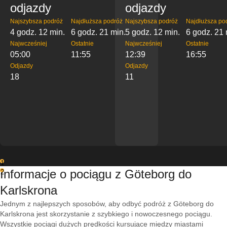
odjazdy
odjazdy
Najszybsza podróż
Najdłuższa podróż
Najszybsza podróż
Najdłuższa po
4 godz. 12 min.
6 godz. 21 min.
5 godz. 12 min.
6 godz. 21 
Najwcześniej
Ostatnie
Najwcześniej
Ostatnie
05:00
11:55
12:39
16:55
Odjazdy
Odjazdy
18
11
1
Informacje o pociągu z Göteborg do
2
Karlskrona
Jednym z najlepszych sposobów, aby odbyć podróż z Göteborg do
Karlskrona jest skorzystanie z szybkiego i nowoczesnego pociągu.
Wszystkie pociągi dużych prędkości kursujące między miastami