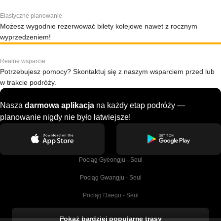
Elastyczne planowanie
Możesz wygodnie rezerwować bilety kolejowe nawet z rocznym
wyprzedzeniem!
Realne wsparcie
Potrzebujesz pomocy? Skontaktuj się z naszym wsparciem przed lub
w trakcie podróży.
Nasza
darmowa aplikacja
na każdy etap podróży —
planowanie nigdy nie było łatwiejsze!
Pociąg Gyeongju - Seul
Pociąg Gwangju - Seul
Pociąg Daegu - Seul
Pociąg Kork - Dublin
Pokaż bardziej popularne trasy