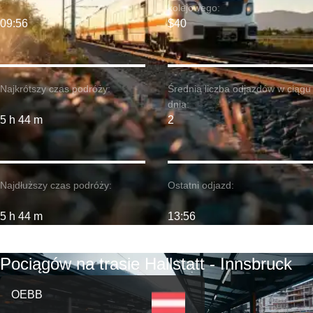
kolejowego:
09:56
$40
Najkrótszy czas podróży:
Średnia liczba odjazdów w ciągu
dnia:
5 h 44 m
2
Najdłuższy czas podróży:
Ostatni odjazd:
5 h 44 m
13:56
Pociągów na trasie Hallstatt - Innsbruck
OEBB