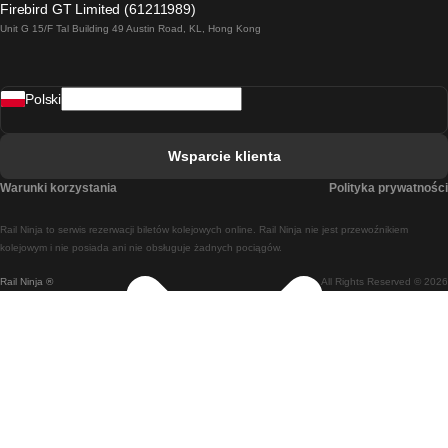
Firebird GT Limited (61211989)
Unit G 15/F Tal Building 49 Austin Road, KL, Hong Kong
Pociąg Rzym - Neapol
Pociąg Rovaniemi - Helsinki
Polski
Pociąg Lizbona - Lagos
Pociąg Lizbona - Porto
Wsparcie klienta
Pociąg Lizbona - Coimbra
Warunki korzystania
Polityka prywatności
Pociąg Madryt - Malaga
Rail Ninja to serwis rezerwacji biletów kolejowych online. Rail Ninja nie jest przewoźnikiem
Pociąg Madryt - Lizbona
kolejowym i nie posiada ani nie obsługuje żadnych pociągów.
Rail Ninja ®
All Rights Reserved © 2026
Pociąg Madryt - Barcelona
Pociąg Madryt - Alicante
Pociąg Madryt - Sewilla
Pociąg Malaga - Madryt
Pociąg Barcelona - Madryt