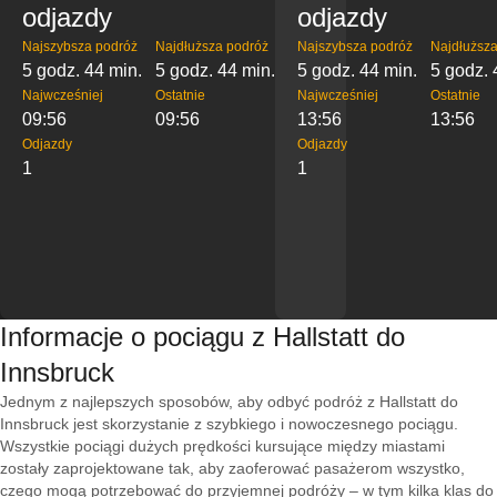
odjazdy
odjazdy
Najszybsza podróż
Najdłuższa podróż
Najszybsza podróż
Najdłuższa
5 godz. 44 min.
5 godz. 44 min.
5 godz. 44 min.
5 godz. 
Najwcześniej
Ostatnie
Najwcześniej
Ostatnie
09:56
09:56
13:56
13:56
Odjazdy
Odjazdy
1
1
Informacje o pociągu z Hallstatt do
Innsbruck
Jednym z najlepszych sposobów, aby odbyć podróż z Hallstatt do
Innsbruck jest skorzystanie z szybkiego i nowoczesnego pociągu.
Wszystkie pociągi dużych prędkości kursujące między miastami
zostały zaprojektowane tak, aby zaoferować pasażerom wszystko,
czego mogą potrzebować do przyjemnej podróży – w tym kilka klas do