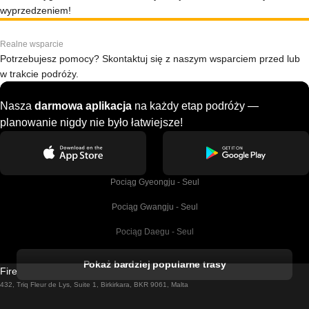
wyprzedzeniem!
Realne wsparcie
Potrzebujesz pomocy? Skontaktuj się z naszym wsparciem przed lub
w trakcie podróży.
Nasza
darmowa aplikacja
na każdy etap podróży —
planowanie nigdy nie było łatwiejsze!
Pociąg Gyeongju - Seul
Pociąg Gwangju - Seul
Pociąg Daegu - Seul
Pociąg Kork - Dublin
Pokaż bardziej popularne trasy
Firebird GT Limited (OC 1451)
Pociąg Dublin - Galway
432, Triq Fleur de Lys, Suite 1, Birkirkara, BKR 9061, Malta
Pociąg Londyn - Edinburgh