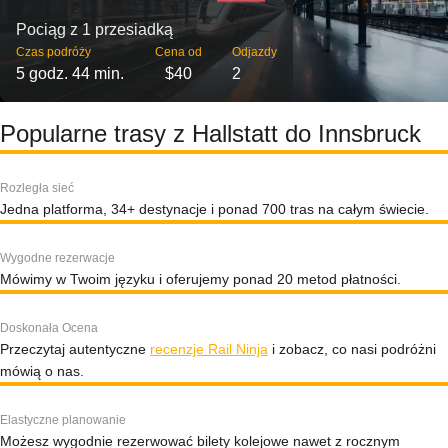
Pociąg z 1 przesiadką
Czas podróży
Cena od
Odjazdy
5 godz. 44 min.
$40
2
Popularne trasy z Hallstatt do Innsbruck
Rozległa sieć
Jedna platforma, 34+ destynacje i ponad 700 tras na całym świecie.
Wygodne rezerwacje
Mówimy w Twoim języku i oferujemy ponad 20 metod płatności.
Doskonała Ocena
Przeczytaj autentyczne
recenzje Rail Ninja
i zobacz, co nasi podróżni
mówią o nas.
Elastyczne planowanie
Możesz wygodnie rezerwować bilety kolejowe nawet z rocznym