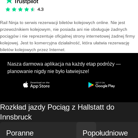
Rail Ninja to serwis rezerwacji biletów kolejowych online. Nie jest
przewoźnikiem kolejowym, nie posiada ani nie obsługuje żadnych
pociągów i nie reprezentuje oficjalnej strony internetowej żadnej firmy
kolejowej. Jest to komercyjna działalność, która ułatwia rezerwację
biletów kolejowych przez Internet.
Nasza darmowa aplikacja na każdy etap podróży —
planowanie nigdy nie było łatwiejsze!
Rozkład jazdy Pociąg z Hallstatt do
Innsbruck
Poranne
Popołudniowe