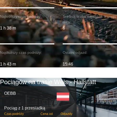
Najkrótszy czas podróży:
Średnia liczba odjazdów w ciągu
dnia:
1 h 38 m
6
Najdłuższy czas podróży:
Ostatni odjazd:
1 h 43 m
15:46
Pociągów na trasie Wels - Hallstatt
OEBB
Pociąg z 1 przesiadką
Czas podróży
Cena od
Odjazdy