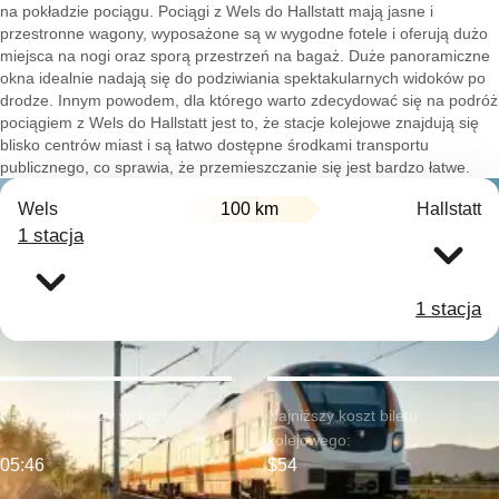
na pokładzie pociągu. Pociągi z Wels do Hallstatt mają jasne i
przestronne wagony, wyposażone są w wygodne fotele i oferują dużo
miejsca na nogi oraz sporą przestrzeń na bagaż. Duże panoramiczne
okna idealnie nadają się do podziwiania spektakularnych widoków po
drodze. Innym powodem, dla którego warto zdecydować się na podróż
pociągiem z Wels do Hallstatt jest to, że stacje kolejowe znajdują się
blisko centrów miast i są łatwo dostępne środkami transportu
publicznego, co sprawia, że przemieszczanie się jest bardzo łatwe.
Wels
100 km
Hallstatt
1 stacja
1 stacja
Najwcześniejszy wyjazd:
Najniższy koszt biletu
kolejowego:
05:46
$54