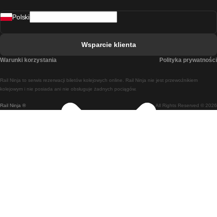
Pociąg Rovaniemi - Helsinki
Polski
Pociąg Lizbona - Lagos
Pociąg Lizbona - Porto
Wsparcie klienta
Pociąg Lizbona - Coimbra
Warunki korzystania
Polityka prywatności
Pociąg Madryt - Malaga
Rail Ninja to serwis rezerwacji biletów kolejowych online. Rail Ninja nie jest przewoźnikiem
Pociąg Madryt - Lizbona
kolejowym i nie posiada ani nie obsługuje żadnych pociągów.
Rail Ninja ®
All Rights Reserved © 2026
Pociąg Madryt - Barcelona
Pociąg Madryt - Alicante
Pociąg Madryt - Sewilla
Pociąg Malaga - Madryt
Pociąg Barcelona - Madryt
Pociąg Barcelona - Sewilla
Pociąg Barcelona - Malaga