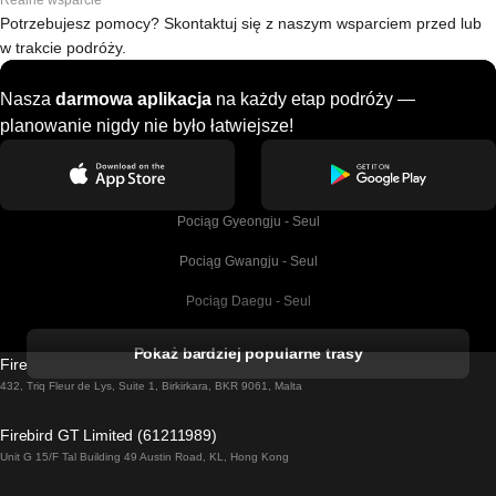
Realne wsparcie
Potrzebujesz pomocy? Skontaktuj się z naszym wsparciem przed lub
w trakcie podróży.
Nasza
darmowa aplikacja
na każdy etap podróży —
planowanie nigdy nie było łatwiejsze!
Pociąg Gyeongju - Seul
Pociąg Gwangju - Seul
Pociąg Daegu - Seul
Pociąg Kork - Dublin
Pokaż bardziej popularne trasy
Firebird GT Limited (OC 1451)
Pociąg Dublin - Galway
432, Triq Fleur de Lys, Suite 1, Birkirkara, BKR 9061, Malta
Pociąg Londyn - Edinburgh
Firebird GT Limited (61211989)
Unit G 15/F Tal Building 49 Austin Road, KL, Hong Kong
Pociąg Rzym - Neapol