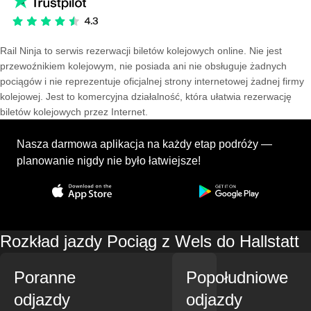
Rail Ninja to serwis rezerwacji biletów kolejowych online. Nie jest
przewoźnikiem kolejowym, nie posiada ani nie obsługuje żadnych
pociągów i nie reprezentuje oficjalnej strony internetowej żadnej firmy
kolejowej. Jest to komercyjna działalność, która ułatwia rezerwację
biletów kolejowych przez Internet.
Nasza darmowa aplikacja na każdy etap podróży —
planowanie nigdy nie było łatwiejsze!
Rozkład jazdy Pociąg z Wels do Hallstatt
Poranne
Popołudniowe
odjazdy
odjazdy