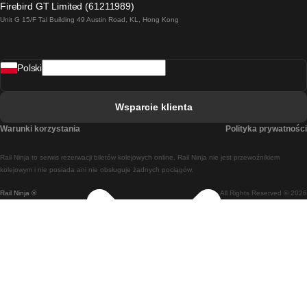
Firebird GT Limited (61211989)
Unit G 15/F Tal Building 49 Austin Road, KL, Hong Kong
Pociąg Rzym - Neapol
Pociąg Rovaniemi - Helsinki
Polski
Pociąg Lizbona - Lagos
Pociąg Lizbona - Porto
Wsparcie klienta
Pociąg Lizbona - Coimbra
Warunki korzystania
Polityka prywatności
Pociąg Madryt - Malaga
Rail Ninja to serwis rezerwacji biletów kolejowych online. Rail Ninja nie jest przewoźnikiem
Pociąg Madryt - Lizbona
kolejowym i nie posiada ani nie obsługuje żadnych pociągów.
Rail Ninja ®
All Rights Reserved © 2026
Pociąg Madryt - Barcelona
Pociąg Madryt - Alicante
Pociąg Madryt - Sewilla
Pociąg Malaga - Madryt
Pociąg Barcelona - Madryt