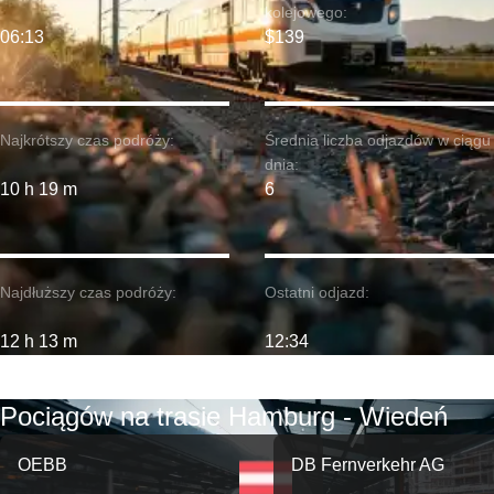
kolejowego:
06:13
$139
Najkrótszy czas podróży:
Średnia liczba odjazdów w ciągu
dnia:
10 h 19 m
6
Najdłuższy czas podróży:
Ostatni odjazd:
12 h 13 m
12:34
Pociągów na trasie Hamburg - Wiedeń
OEBB
DB Fernverkehr AG