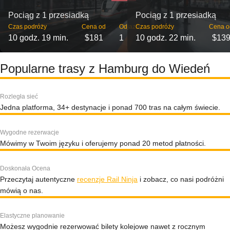
Pociąg z 1 przesiadką
Pociąg z 1 przesiadką
Czas podróży
Cena od
Odjazdy
Czas podróży
Cena o
10 godz. 19 min.
$181
1
10 godz. 22 min.
$13
Popularne trasy z Hamburg do Wiedeń
Rozległa sieć
Jedna platforma, 34+ destynacje i ponad 700 tras na całym świecie.
Wygodne rezerwacje
Mówimy w Twoim języku i oferujemy ponad 20 metod płatności.
Doskonała Ocena
Przeczytaj autentyczne
recenzje Rail Ninja
i zobacz, co nasi podróżni
mówią o nas.
Elastyczne planowanie
Możesz wygodnie rezerwować bilety kolejowe nawet z rocznym