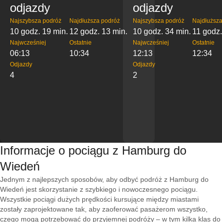
odjazdy
odjazdy
Najszybsza podróż
Najdłuższa podróż
Najszybsza podróż
Najdłuższa
10 godz. 19 min.
12 godz. 13 min.
10 godz. 34 min.
11 godz.
Najwcześniej
Ostatnie
Najwcześniej
Ostatnie
06:13
10:34
12:13
12:34
Odjazdy
Odjazdy
4
2
Informacje o pociągu z Hamburg do
Wiedeń
Jednym z najlepszych sposobów, aby odbyć podróż z Hamburg do
Wiedeń jest skorzystanie z szybkiego i nowoczesnego pociągu.
Wszystkie pociągi dużych prędkości kursujące między miastami
zostały zaprojektowane tak, aby zaoferować pasażerom wszystko,
czego mogą potrzebować do przyjemnej podróży – w tym kilka klas do