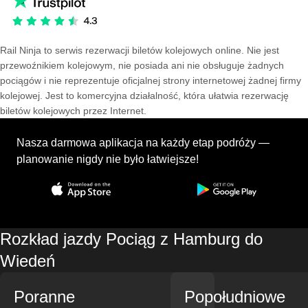
Rail Ninja to serwis rezerwacji biletów kolejowych online. Nie jest
przewoźnikiem kolejowym, nie posiada ani nie obsługuje żadnych
pociągów i nie reprezentuje oficjalnej strony internetowej żadnej firmy
kolejowej. Jest to komercyjna działalność, która ułatwia rezerwację
biletów kolejowych przez Internet.
Nasza darmowa aplikacja na każdy etap podróży —
planowanie nigdy nie było łatwiejsze!
Rozkład jazdy Pociąg z Hamburg do
Wiedeń
Poranne
Popołudniowe