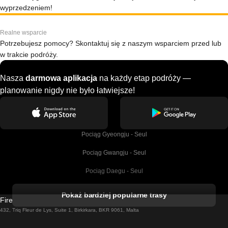
wyprzedzeniem!
Realne wsparcie
Potrzebujesz pomocy? Skontaktuj się z naszym wsparciem przed lub
w trakcie podróży.
Nasza
darmowa aplikacja
na każdy etap podróży —
planowanie nigdy nie było łatwiejsze!
Pociąg Gyeongju - Seul
Pociąg Gwangju - Seul
Pociąg Daegu - Seul
Pociąg Kork - Dublin
Pokaż bardziej popularne trasy
Firebird GT Limited (OC 1451)
Pociąg Dublin - Galway
432, Triq Fleur de Lys, Suite 1, Birkirkara, BKR 9061, Malta
Pociąg Londyn - Edinburgh