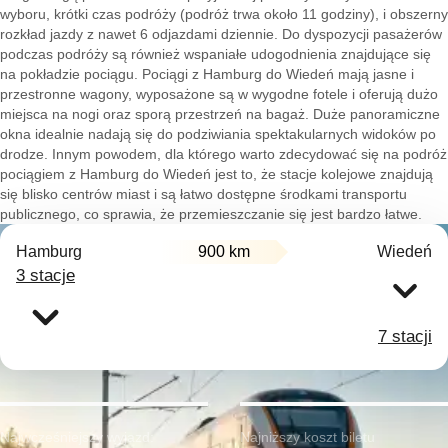
wyboru, krótki czas podróży (podróż trwa około 11 godziny), i obszerny
rozkład jazdy z nawet 6 odjazdami dziennie. Do dyspozycji pasażerów
podczas podróży są również wspaniałe udogodnienia znajdujące się
na pokładzie pociągu. Pociągi z Hamburg do Wiedeń mają jasne i
przestronne wagony, wyposażone są w wygodne fotele i oferują dużo
miejsca na nogi oraz sporą przestrzeń na bagaż. Duże panoramiczne
okna idealnie nadają się do podziwiania spektakularnych widoków po
drodze. Innym powodem, dla którego warto zdecydować się na podróż
pociągiem z Hamburg do Wiedeń jest to, że stacje kolejowe znajdują
się blisko centrów miast i są łatwo dostępne środkami transportu
publicznego, co sprawia, że przemieszczanie się jest bardzo łatwe.
Hamburg
900 km
Wiedeń
3 stacje
7 stacji
Najwcześniejszy wyjazd:
Najniższy koszt biletu