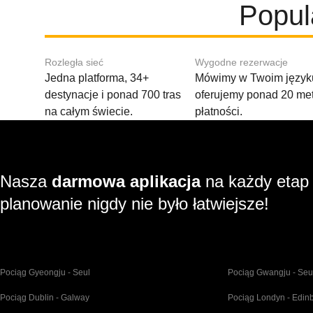
Popul
Rozległa sieć
Wygodne rezerwacje
Jedna platforma, 34+
Mówimy w Twoim języku
destynacje i ponad 700 tras
oferujemy ponad 20 me
na całym świecie.
płatności.
Nasza
darmowa aplikacja
na każdy etap
planowanie nigdy nie było łatwiejsze!
Pociąg Gyeongju - Seul
Pociąg Gwangju - Seu
Pociąg Dublin - Galway
Pociąg Londyn - Edin