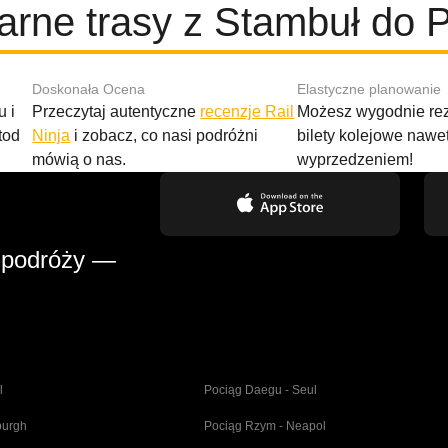
arne trasy z Stambuł do P
Doskonała Ocena
Elastyczne planowanie
 i
Przeczytaj autentyczne
recenzje Rail
Możesz wygodnie r
tod
Ninja
i zobacz, co nasi podróżni
bilety kolejowe nawe
mówią o nas.
wyprzedzeniem!
 podróży —
l
Pociąg Daegu - Seul
burgh
Pociąg Rzym - Neapol