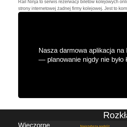
Rail Ninja to serwis rezerwacji biletów kolejowych on
strony internetowej żadnej firmy kolejowej. Jest to ko
Nasza darmowa aplikacja na 
— planowanie nigdy nie było ł
Rozkł
Wieczorne
Najszybsza podróż