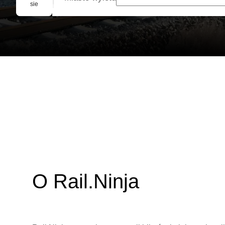
Rezerwacja grupowa
sie
O Rail.Ninja