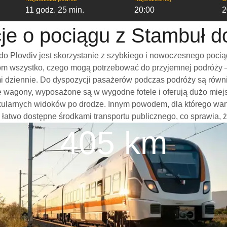
11 godz. 25 min.
20:00
2
je o pociągu z Stambuł d
o Plovdiv jest skorzystanie z szybkiego i nowoczesnego pocią
m wszystko, czego mogą potrzebować do przyjemnej podróży – w
ami dziennie. Do dyspozycji pasażerów podczas podróży są rów
ne wagony, wyposażone są w wygodne fotele i oferują dużo miej
kularnych widoków po drodze. Innym powodem, dla którego war
 są łatwo dostępne środkami transportu publicznego, co sprawia, 
405 km