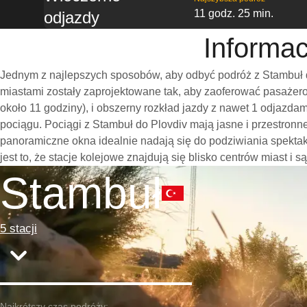
11 godz. 25 min.
odjazdy
Informac
Jednym z najlepszych sposobów, aby odbyć podróż z Stambuł d
miastami zostały zaprojektowane tak, aby zaoferować pasażero
około 11 godziny), i obszerny rozkład jazdy z nawet 1 odjazd
pociągu. Pociągi z Stambuł do Plovdiv mają jasne i przestron
panoramiczne okna idealnie nadają się do podziwiania spekta
jest to, że stacje kolejowe znajdują się blisko centrów miast i
Stambuł
5 stacji
Najkrótszy czas podróży: