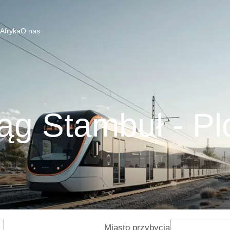
 Afryka
O nas
ąg Stambuł - Pl
Miasto przybycia