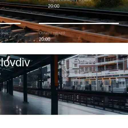
20:00
dnia:
Ostatni odjazd:
20:00
lovdiv