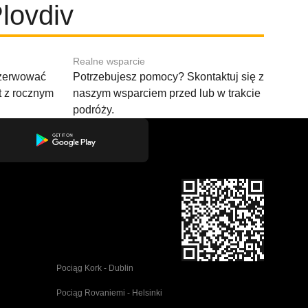
lovdiv
Realne wsparcie
ezerwować
Potrzebujesz pomocy? Skontaktuj się z
t z rocznym
naszym wsparciem przed lub w trakcie
podróży.
Pociąg Kork - Dublin
Pociąg Rovaniemi - Helsinki