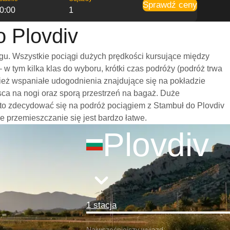
Sprawdź ceny
0:00
1
o Plovdiv
gu. Wszystkie pociągi dużych prędkości kursujące między
 tym kilka klas do wyboru, krótki czas podróży (podróż trwa
nież wspaniałe udogodnienia znajdujące się na pokładzie
sca na nogi oraz sporą przestrzeń na bagaż. Duże
to zdecydować się na podróż pociągiem z Stambuł do Plovdiv
że przemieszczanie się jest bardzo łatwe.
Plovdiv
1 stacja
Najwcześniejszy wyjazd: