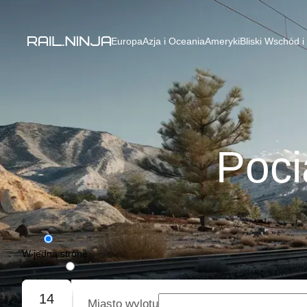
Europa
Azja i Oceania
Ameryki
Bliski Wschód i
Poci
W jedną stronę
Podróż w obie strony
14
Miasto wylotu