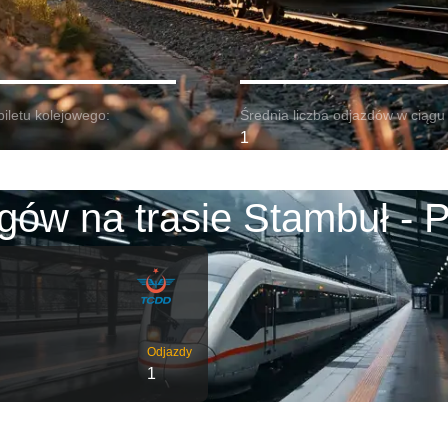
biletu kolejowego:
Średnia liczba odjazdów w ciągu 
1
gów na trasie Stambuł - P
Odjazdy
1