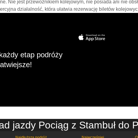
line. Nie jest przewoźnikiem kolejowym, nie posiada ani nie obs
mercyjna działalność, która ułatwia rezerwację biletów kolejowyc
każdy etap podróży
atwiejsze!
ad jazdy Pociąg z Stambuł do P
Najdłuższa podróż
Najwcześniej
O