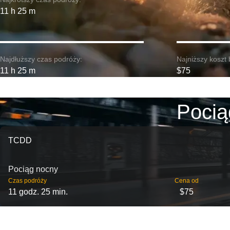
11 h 25 m
Najdłuższy czas podróży:
Najniższy koszt 
11 h 25 m
$75
Pocią
TCDD
Pociąg nocny
Czas podróży
Cena od
11 godz. 25 min.
$75