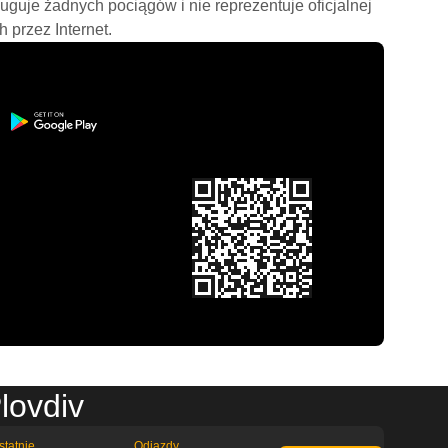
ługuje żadnych pociągów i nie reprezentuje oficjalnej
h przez Internet.
lovdiv
statnie
Odjazdy