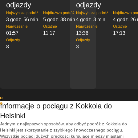
odjazdy
odjazdy
Najszybsza podróż
Najdłuższa podróż
Najszybsza podróż
Najdłuższa po
3 godz. 56 min.
5 godz. 38 min.
4 godz. 3 min.
4 godz. 26 
Najwcześniej
Ostatnie
Najwcześniej
Ostatnie
01:57
11:17
13:36
17:13
Odjazdy
Odjazdy
8
3
1
Informacje o pociągu z Kokkola do
2
Helsinki
Jednym z najlepszych sposobów, aby odbyć podróż z Kokkola do
Helsinki jest skorzystanie z szybkiego i nowoczesnego pociągu.
Wszystkie pociągi dużych prędkości kursujące między miastami