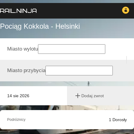
Pociąg Kokkola - Helsinki
Miasto wylotu
Miasto przybycia
14 sie 2026
Dodaj zwrot
1
Dorosły
Podróżnicy