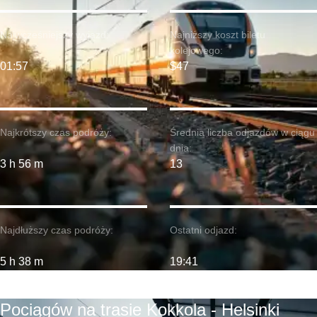
Najwcześniejszy wyjazd:
Najniższy koszt biletu
kolejowego:
01:57
$47
Najkrótszy czas podróży:
Średnia liczba odjazdów w ciągu
dnia:
3 h 56 m
13
Najdłuższy czas podróży:
Ostatni odjazd:
5 h 38 m
19:41
Pociągów na trasie Kokkola - Helsinki