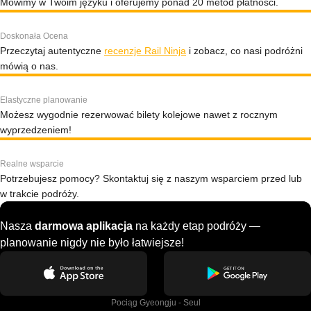
Mówimy w Twoim języku i oferujemy ponad 20 metod płatności.
Doskonała Ocena
Przeczytaj autentyczne
recenzje Rail Ninja
i zobacz, co nasi podróżni
mówią o nas.
Elastyczne planowanie
Możesz wygodnie rezerwować bilety kolejowe nawet z rocznym
wyprzedzeniem!
Realne wsparcie
Potrzebujesz pomocy? Skontaktuj się z naszym wsparciem przed lub
w trakcie podróży.
Nasza
darmowa aplikacja
na każdy etap podróży —
planowanie nigdy nie było łatwiejsze!
Pociąg Gyeongju - Seul