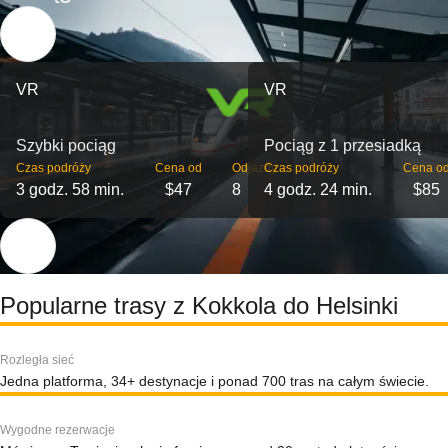
VR
VR
Szybki pociąg
Pociąg z 1 przesiadką
Czas podróży
Cena od
Odjazdy
Czas podróży
Cena o
3 godz. 58 min.
$47
8
4 godz. 24 min.
$85
Popularne trasy z Kokkola do Helsinki
Rozległa sieć
Jedna platforma, 34+ destynacje i ponad 700 tras na całym świecie.
Wygodne rezerwacje