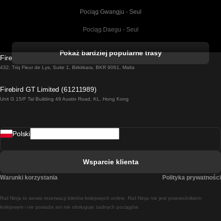
Pociąg Gwangju - Seul
Pociąg Daegu - Seul
Pociąg Kork - Dublin
Pokaż bardziej popularne trasy
Firebird GT Limited (OC 1451)
Pociąg Dublin - Galway
432, Triq Fleur de Lys, Suite 1, Birkirkara, BKR 9061, Malta
Pociąg Londyn - Edinburgh
Firebird GT Limited (61211989)
Unit G 15/F Tal Building 49 Austin Road, KL, Hong Kong
Pociąg Rzym - Neapol
Pociąg Rovaniemi - Helsinki
Polski
Pociąg Lizbona - Lagos
Pociąg Lizbona - Porto
Wsparcie klienta
Pociąg Lizbona - Coimbra
Warunki korzystania
Polityka prywatności
Pociąg Madryt - Malaga
Rail Ninja to serwis rezerwacji biletów kolejowych online. Rail Ninja nie jest przewoźnikiem
Pociąg Madryt - Lizbona
kolejowym i nie posiada ani nie obsługuje żadnych pociągów.