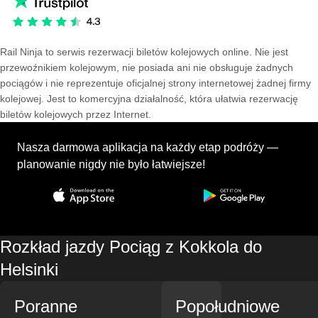
Rail Ninja to serwis rezerwacji biletów kolejowych online. Nie jest
przewoźnikiem kolejowym, nie posiada ani nie obsługuje żadnych
pociągów i nie reprezentuje oficjalnej strony internetowej żadnej firmy
kolejowej. Jest to komercyjna działalność, która ułatwia rezerwację
biletów kolejowych przez Internet.
Nasza darmowa aplikacja na każdy etap podróży —
planowanie nigdy nie było łatwiejsze!
Rozkład jazdy Pociąg z Kokkola do
Helsinki
Poranne
Popołudniowe