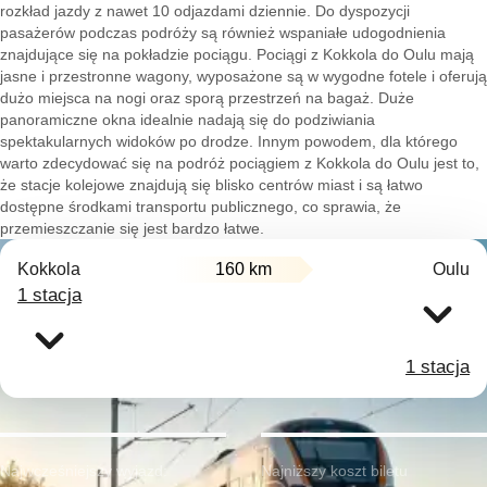
rozkład jazdy z nawet 10 odjazdami dziennie. Do dyspozycji
pasażerów podczas podróży są również wspaniałe udogodnienia
znajdujące się na pokładzie pociągu. Pociągi z Kokkola do Oulu mają
jasne i przestronne wagony, wyposażone są w wygodne fotele i oferują
dużo miejsca na nogi oraz sporą przestrzeń na bagaż. Duże
panoramiczne okna idealnie nadają się do podziwiania
spektakularnych widoków po drodze. Innym powodem, dla którego
warto zdecydować się na podróż pociągiem z Kokkola do Oulu jest to,
że stacje kolejowe znajdują się blisko centrów miast i są łatwo
dostępne środkami transportu publicznego, co sprawia, że
przemieszczanie się jest bardzo łatwe.
Kokkola
160 km
Oulu
1 stacja
1 stacja
Najwcześniejszy wyjazd:
Najniższy koszt biletu