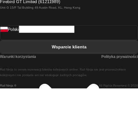
Firebird GT Limited (61211989)
Unit G 15/F Tal Building 49 Austin Road, KL, Hong Kong
Pociąg Rzym - Neapol
Pociąg Rovaniemi - Helsinki
Polski
Pociąg Lizbona - Lagos
Pociąg Lizbona - Porto
Wsparcie klienta
Pociąg Lizbona - Coimbra
Warunki korzystania
Polityka prywatności
Pociąg Madryt - Malaga
Rail Ninja to serwis rezerwacji biletów kolejowych online. Rail Ninja nie jest przewoźnikiem
Pociąg Madryt - Lizbona
kolejowym i nie posiada ani nie obsługuje żadnych pociągów.
Rail Ninja ®
All Rights Reserved © 2026
Pociąg Madryt - Barcelona
Pociąg Madryt - Alicante
Pociąg Madryt - Sewilla
Pociąg Malaga - Madryt
Pociąg Barcelona - Madryt