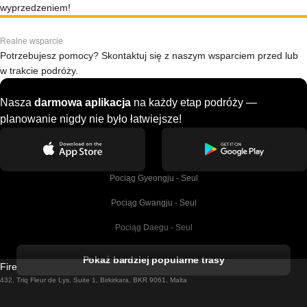
wyprzedzeniem!
Realne wsparcie
Potrzebujesz pomocy? Skontaktuj się z naszym wsparciem przed lub
w trakcie podróży.
Nasza
darmowa aplikacja
na każdy etap podróży —
planowanie nigdy nie było łatwiejsze!
Pociąg Gyeongju - Seul
Pociąg Gwangju - Seul
Pociąg Daegu - Seul
Pociąg Kork - Dublin
Pokaż bardziej popularne trasy
Firebird GT Limited (OC 1451)
Pociąg Dublin - Galway
432, Triq Fleur de Lys, Suite 1, Birkirkara, BKR 9061, Malta
Pociąg Londyn - Edinburgh