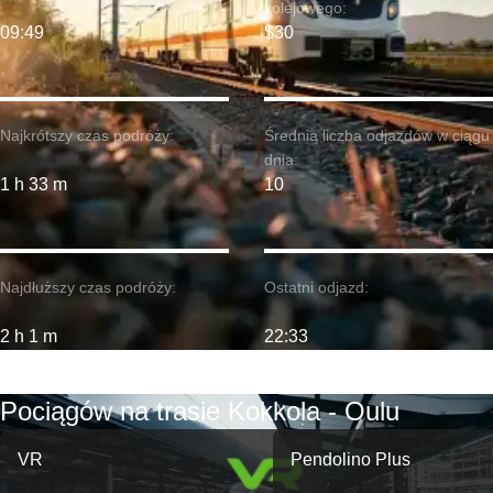
kolejowego:
09:49
$30
Najkrótszy czas podróży:
Średnia liczba odjazdów w ciągu
dnia:
1 h 33 m
10
Najdłuższy czas podróży:
Ostatni odjazd:
2 h 1 m
22:33
Pociągów na trasie Kokkola - Oulu
VR
Pendolino Plus