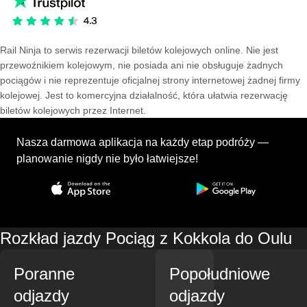
Rail Ninja to serwis rezerwacji biletów kolejowych online. Nie jest
przewoźnikiem kolejowym, nie posiada ani nie obsługuje żadnych
pociągów i nie reprezentuje oficjalnej strony internetowej żadnej firmy
kolejowej. Jest to komercyjna działalność, która ułatwia rezerwację
biletów kolejowych przez Internet.
Nasza darmowa aplikacja na każdy etap podróży —
planowanie nigdy nie było łatwiejsze!
Rozkład jazdy Pociąg z Kokkola do Oulu
Poranne
Popołudniowe
odjazdy
odjazdy