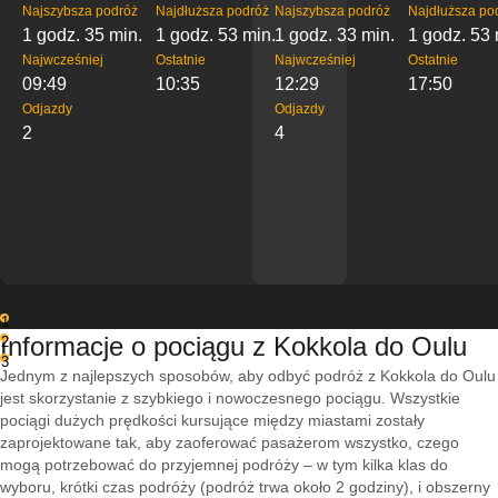
Najszybsza podróż
Najdłuższa podróż
Najszybsza podróż
Najdłuższa po
1 godz. 35 min.
1 godz. 53 min.
1 godz. 33 min.
1 godz. 53 
Najwcześniej
Ostatnie
Najwcześniej
Ostatnie
09:49
10:35
12:29
17:50
Odjazdy
Odjazdy
2
4
1
Informacje o pociągu z Kokkola do Oulu
2
3
Jednym z najlepszych sposobów, aby odbyć podróż z Kokkola do Oulu
jest skorzystanie z szybkiego i nowoczesnego pociągu. Wszystkie
pociągi dużych prędkości kursujące między miastami zostały
zaprojektowane tak, aby zaoferować pasażerom wszystko, czego
mogą potrzebować do przyjemnej podróży – w tym kilka klas do
wyboru, krótki czas podróży (podróż trwa około 2 godziny), i obszerny