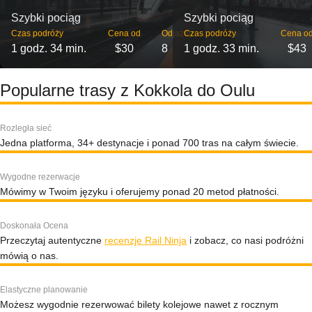
Szybki pociąg
Szybki pociąg
Czas podróży
Cena od
Odjazdy
Czas podróży
Cena o
1 godz. 34 min.
$30
8
1 godz. 33 min.
$43
Popularne trasy z Kokkola do Oulu
Rozległa sieć
Jedna platforma, 34+ destynacje i ponad 700 tras na całym świecie.
Wygodne rezerwacje
Mówimy w Twoim języku i oferujemy ponad 20 metod płatności.
Doskonała Ocena
Przeczytaj autentyczne
recenzje Rail Ninja
i zobacz, co nasi podróżni
mówią o nas.
Elastyczne planowanie
Możesz wygodnie rezerwować bilety kolejowe nawet z rocznym