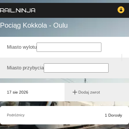
Pociąg Kokkola - Oulu
Miasto wylotu
Miasto przybycia
17 sie 2026
Dodaj zwrot
1
Dorosły
Podróżnicy