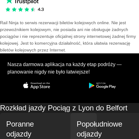
Rail Ninja to serwis rezerwacji biletów kolejowych online. Nie jest
przewoźnikiem kolejowym, nie posiada ani nie obsługuje żadnych
pociągów i nie reprezentuje oficjalnej strony internetowej żadnej firmy
kolejowej. Jest to komercyjna działalność, która ułatwia rezerwację
biletów kolejowych przez Internet.
Nasza darmowa aplikacja na każdy etap podróży —
planowanie nigdy nie było łatwiejsze!
Rozkład jazdy Pociąg z Lyon do Belfort
Poranne
Popołudniowe
odjazdy
odjazdy