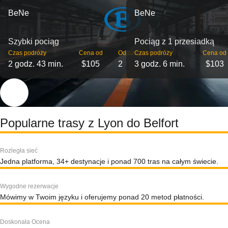
BeNe
BeNe
Szybki pociąg
Pociąg z 1 przesiadką
Czas podróży
Cena od
Odjazdy
Czas podróży
Cena od
2 godz. 43 min.
$105
2
3 godz. 6 min.
$103
Popularne trasy z Lyon do Belfort
Rozległa sieć
Jedna platforma, 34+ destynacje i ponad 700 tras na całym świecie.
Wygodne rezerwacje
Mówimy w Twoim języku i oferujemy ponad 20 metod płatności.
Doskonała Ocena