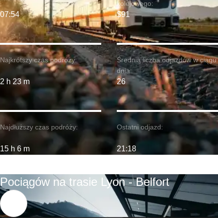
kolejowego:
07:54
$91
Najkrótszy czas podróży:
Średnia liczba odjazdów w ciągu
dnia:
2 h 23 m
26
Najdłuższy czas podróży:
Ostatni odjazd:
15 h 6 m
21:18
Pociągów na trasie Lyon - Belfort