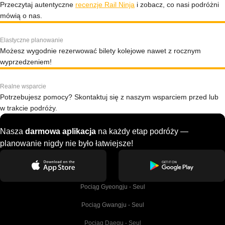
Przeczytaj autentyczne
recenzje Rail Ninja
i zobacz, co nasi podróżni
mówią o nas.
Elastyczne planowanie
Możesz wygodnie rezerwować bilety kolejowe nawet z rocznym
wyprzedzeniem!
Realne wsparcie
Potrzebujesz pomocy? Skontaktuj się z naszym wsparciem przed lub
w trakcie podróży.
Nasza
darmowa aplikacja
na każdy etap podróży —
planowanie nigdy nie było łatwiejsze!
Pociąg Gyeongju - Seul
Pociąg Gwangju - Seul
Pociąg Daegu - Seul