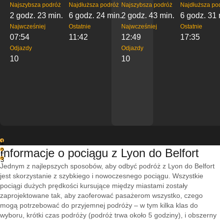
Najszybsza podróż
Najdłuższa podróż
Najszybsza podróż
Najdłuższa po
2 godz. 23 min.
6 godz. 24 min.
2 godz. 43 min.
6 godz. 31 
Najwcześniej
Ostatnie
Najwcześniej
Ostatnie
07:54
11:42
12:49
17:35
Odjazdy
Odjazdy
10
10
1
Informacje o pociągu z Lyon do Belfort
2
3
Jednym z najlepszych sposobów, aby odbyć podróż z Lyon do Belfort
jest skorzystanie z szybkiego i nowoczesnego pociągu. Wszystkie
pociągi dużych prędkości kursujące między miastami zostały
zaprojektowane tak, aby zaoferować pasażerom wszystko, czego
mogą potrzebować do przyjemnej podróży – w tym kilka klas do
wyboru, krótki czas podróży (podróż trwa około 5 godziny), i obszerny