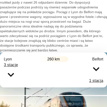
rozkład jazdy z nawet 26 odjazdami dziennie. Do dyspozycji
pasażerów podczas podróży są również wspaniałe udogodnienia
znajdujące się na pokładzie pociągu. Pociągi z Lyon do Belfort mają
jasne i przestronne wagony, wyposażone są w wygodne fotele i oferują
dużo miejsca na nogi oraz sporą przestrzeń na bagaż. Duże
panoramiczne okna idealnie nadają się do podziwiania
spektakularnych widoków po drodze. Innym powodem, dla którego
warto zdecydować się na podróż pociągiem z Lyon do Belfort jest to,
że stacje kolejowe znajdują się blisko centrów miast i są łatwo
dostępne środkami transportu publicznego, co sprawia, że
przemieszczanie się jest bardzo łatwe.
Lyon
260 km
Belfort
3 stacje
1 stacja
Najwcześniejszy wyjazd:
Najniższy koszt biletu