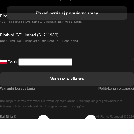
Pociąg Kork - Dublin
Pokaż bardziej popularne trasy
Firebird GT Limited (OC 1451)
Pociąg Dublin - Galway
432, Triq Fleur de Lys, Suite 1, Birkirkara, BKR 9061, Malta
Pociąg Londyn - Edinburgh
Firebird GT Limited (61211989)
Unit G 15/F Tal Building 49 Austin Road, KL, Hong Kong
Pociąg Rzym - Neapol
Pociąg Rovaniemi - Helsinki
Polski
Pociąg Lizbona - Lagos
Pociąg Lizbona - Porto
Wsparcie klienta
Pociąg Lizbona - Coimbra
Warunki korzystania
Polityka prywatności
Pociąg Madryt - Malaga
Rail Ninja to serwis rezerwacji biletów kolejowych online. Rail Ninja nie jest przewoźnikiem
Pociąg Madryt - Lizbona
kolejowym i nie posiada ani nie obsługuje żadnych pociągów.
Rail Ninja ®
All Rights Reserved © 2026
Pociąg Madryt - Barcelona
Pociąg Madryt - Alicante