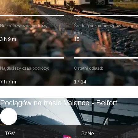
Najkrótszy czas podróży:
Średnia liczba odjazdów w ciągu
dnia:
3 h 9 m
15
Najdłuższy czas podróży:
Ostatni odjazd:
7 h 7 m
17:14
Pociągów na trasie Valence - Belfort
TGV
BeNe