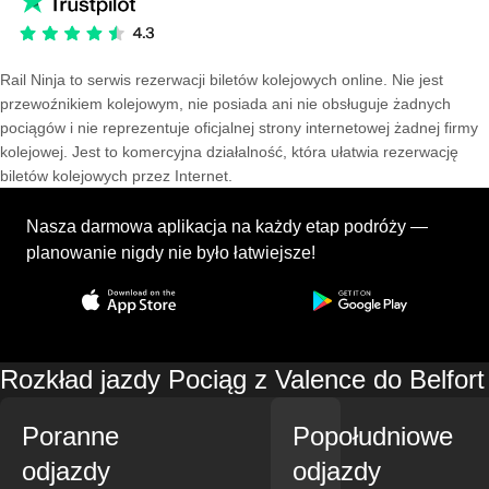
Rail Ninja to serwis rezerwacji biletów kolejowych online. Nie jest
przewoźnikiem kolejowym, nie posiada ani nie obsługuje żadnych
pociągów i nie reprezentuje oficjalnej strony internetowej żadnej firmy
kolejowej. Jest to komercyjna działalność, która ułatwia rezerwację
biletów kolejowych przez Internet.
Nasza darmowa aplikacja na każdy etap podróży —
planowanie nigdy nie było łatwiejsze!
Rozkład jazdy Pociąg z Valence do Belfort
Poranne
Popołudniowe
odjazdy
odjazdy