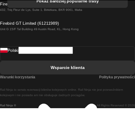
Pokaż bardziej popularne trasy
Firebird GT Limited (OC 1451)
Pociąg Dublin - Galway
432, Triq Fleur de Lys, Suite 1, Birkirkara, BKR 9061, Malta
Pociąg Londyn - Edinburgh
Firebird GT Limited (61211989)
Unit G 15/F Tal Building 49 Austin Road, KL, Hong Kong
Pociąg Rzym - Neapol
Pociąg Rovaniemi - Helsinki
Polski
Pociąg Lizbona - Lagos
Pociąg Lizbona - Porto
Wsparcie klienta
Pociąg Lizbona - Coimbra
Warunki korzystania
Polityka prywatności
Pociąg Madryt - Malaga
Rail Ninja to serwis rezerwacji biletów kolejowych online. Rail Ninja nie jest przewoźnikiem
Pociąg Madryt - Lizbona
kolejowym i nie posiada ani nie obsługuje żadnych pociągów.
Rail Ninja ®
All Rights Reserved © 2026
Pociąg Madryt - Barcelona
Pociąg Madryt - Alicante
Pociąg Madryt - Sewilla