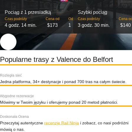
Pociąg z 1 przesiadką
Szybki pociąg
Czas podróży
Cena od
Odjazdy
Czas podróży
Cena o
4 godz. 14 min.
$173
1
3 godz. 30 min.
$140
Popularne trasy z Valence do Belfort
Rozległa sieć
Jedna platforma, 34+ destynacje i ponad 700 tras na całym świecie.
Wygodne rezerwacje
Mówimy w Twoim języku i oferujemy ponad 20 metod płatności.
Doskonała Ocena
Przeczytaj autentyczne
recenzje Rail Ninja
i zobacz, co nasi podróżni
mówią o nas.