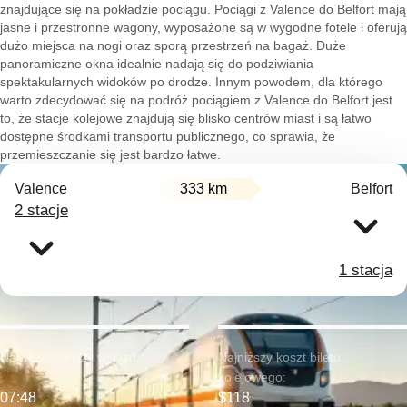
znajdujące się na pokładzie pociągu. Pociągi z Valence do Belfort mają
jasne i przestronne wagony, wyposażone są w wygodne fotele i oferują
dużo miejsca na nogi oraz sporą przestrzeń na bagaż. Duże
panoramiczne okna idealnie nadają się do podziwiania
spektakularnych widoków po drodze. Innym powodem, dla którego
warto zdecydować się na podróż pociągiem z Valence do Belfort jest
to, że stacje kolejowe znajdują się blisko centrów miast i są łatwo
dostępne środkami transportu publicznego, co sprawia, że
przemieszczanie się jest bardzo łatwe.
Valence
333 km
Belfort
2 stacje
1 stacja
Najwcześniejszy wyjazd:
Najniższy koszt biletu
kolejowego:
07:48
$118