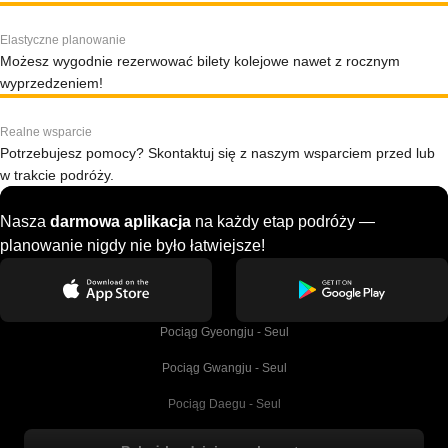
Elastyczne planowanie
Możesz wygodnie rezerwować bilety kolejowe nawet z rocznym
wyprzedzeniem!
Realne wsparcie
Potrzebujesz pomocy? Skontaktuj się z naszym wsparciem przed lub
w trakcie podróży.
Nasza
darmowa aplikacja
na każdy etap podróży —
planowanie nigdy nie było łatwiejsze!
Pociąg Gyeongju - Seul
Pociąg Gwangju - Seul
Pociąg Daegu - Seul
Pociąg Kork - Dublin