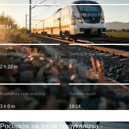
Najwcześniejszy wyjazd:
Najniższy koszt biletu
kolejowego:
05:14
$35
Najkrótszy czas podróży:
Średnia liczba odjazdów w ciągu
dnia:
2 h 22 m
9
Najdłuższy czas podróży:
Ostatni odjazd:
3 h 0 m
19:14
Pociągów na trasie Nagykanizsa -