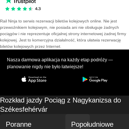
Rail Ninja to serwis rezerwacji biletów kolejowych online. Nie jest
przewoźnikiem kolejowym, nie posiada ani nie obsługuje żadnych
pociągów i nie reprezentuje oficjalnej strony internetowej żadnej firmy
kolejowej. Jest to komercyjna działalność, która ułatwia rezerwację
biletów kolejowych przez Internet.
Nasza darmowa aplikacja na każdy etap podróży —
planowanie nigdy nie było łatwiejsze!
Rozkład jazdy Pociąg z Nagykanizsa do
Székesfehérvár
Poranne
Popołudniowe