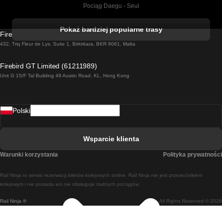
Pociąg Daegu - Seul
Pociąg Kork - Dublin
Pokaż bardziej popularne trasy
Firebird GT Limited (OC 1451)
Pociąg Dublin - Galway
432, Triq Fleur de Lys, Suite 1, Birkirkara, BKR 9061, Malta
Pociąg Londyn - Edinburgh
Firebird GT Limited (61211989)
Unit G 15/F Tal Building 49 Austin Road, KL, Hong Kong
Pociąg Rzym - Neapol
Pociąg Rovaniemi - Helsinki
Polski
Pociąg Lizbona - Lagos
Pociąg Lizbona - Porto
Wsparcie klienta
Pociąg Lizbona - Coimbra
Warunki korzystania
Polityka prywatności
Pociąg Madryt - Malaga
Rail Ninja to serwis rezerwacji biletów kolejowych online. Rail Ninja nie jest przewoźnikiem
Pociąg Madryt - Lizbona
kolejowym i nie posiada ani nie obsługuje żadnych pociągów.
Rail Ninja ®
All Rights Reserved © 2026
Pociąg Madryt - Barcelona
Pociąg Madryt - Alicante