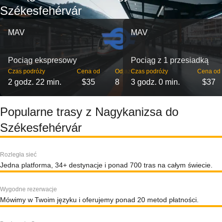
Székesfehérvár
MAV
MAV
Pociąg ekspresowy
Pociąg z 1 przesiadką
Czas podróży
Cena od
Odjazdy
Czas podróży
Cena od
2 godz. 22 min.
$35
8
3 godz. 0 min.
$37
Popularne trasy z Nagykanizsa do
Székesfehérvár
Rozległa sieć
Jedna platforma, 34+ destynacje i ponad 700 tras na całym świecie.
Wygodne rezerwacje
Mówimy w Twoim języku i oferujemy ponad 20 metod płatności.