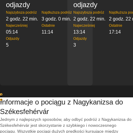
odjazdy
odjazdy
Najszybsza podróż
Najdłuższa podróż
Najszybsza podróż
Najdłuższa po
2 godz. 22 min.
3 godz. 0 min.
2 godz. 22 min.
2 godz. 22 
Najwcześniej
Ostatnie
Najwcześniej
Ostatnie
05:14
11:14
13:14
17:14
Odjazdy
Odjazdy
5
3
1
Informacje o pociągu z Nagykanizsa do
2
Székesfehérvár
Jednym z najlepszych sposobów, aby odbyć podróż z Nagykanizsa do
Székesfehérvár jest skorzystanie z szybkiego i nowoczesnego
pociągu. Wszystkie pociągi dużych prędkości kursujące między