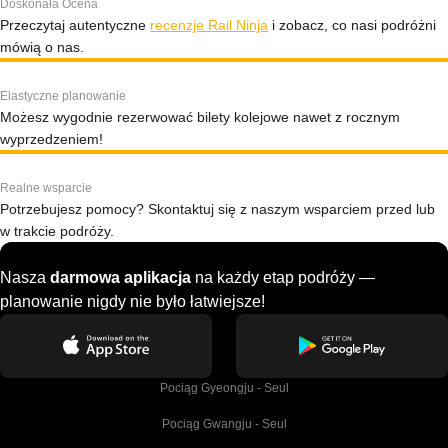
Doskonała Ocena
Przeczytaj autentyczne
recenzje Rail Ninja
i zobacz, co nasi podróżni
mówią o nas.
Elastyczne planowanie
Możesz wygodnie rezerwować bilety kolejowe nawet z rocznym
wyprzedzeniem!
Realne wsparcie
Potrzebujesz pomocy? Skontaktuj się z naszym wsparciem przed lub
w trakcie podróży.
Nasza
darmowa aplikacja
na każdy etap podróży —
planowanie nigdy nie było łatwiejsze!
Pociąg Gyeongju - Seul
Pociąg Gwangju - Seul