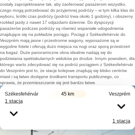
zostały zaprojektowane tak, aby zaoferować pasażerom wszystko,
czego mogą potrzebować do przyjemnej podróży – w tym kilka klas do
wyboru, krótki czas podróży (podróż trwa około 1 godziny), i obszerny
rozkład jazdy z nawet 17 odjazdami dziennie. Do dyspozycji
pasażerów podczas podróży są również wspaniałe udogodnienia
znajdujące się na pokładzie pociągu. Pociągi z Székesfehérvár do
Veszprém mają jasne i przestronne wagony, wyposażone są w
wygodne fotele i oferują dużo miejsca na nogi oraz sporą przestrzeń
na bagaż. Duże panoramiczne okna idealnie nadają się do
podziwiania spektakularnych widoków po drodze. Innym powodem, dla
którego warto zdecydować się na podróż pociągiem z Székesfehérvár
do Veszprém jest to, że stacje kolejowe znajdują się blisko centrów
miast i są łatwo dostępne środkami transportu publicznego, co
sprawia, że przemieszczanie się jest bardzo łatwe.
Székesfehérvár
45 km
Veszprém
1 stacja
1 stacja