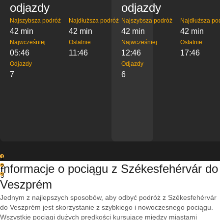
odjazdy
odjazdy
Najszybsza podróż
Najdłuższa podróż
Najszybsza podróż
Najdłuższa po
42 min
42 min
42 min
42 min
Najwcześniej
Ostatnie
Najwcześniej
Ostatnie
05:46
11:46
12:46
17:46
Odjazdy
Odjazdy
7
6
1
Informacje o pociągu z Székesfehérvár do
2
3
Veszprém
Jednym z najlepszych sposobów, aby odbyć podróż z Székesfehérvár
do Veszprém jest skorzystanie z szybkiego i nowoczesnego pociągu.
Wszystkie pociągi dużych prędkości kursujące między miastami