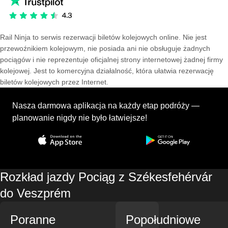
Rail Ninja to serwis rezerwacji biletów kolejowych online. Nie jest
przewoźnikiem kolejowym, nie posiada ani nie obsługuje żadnych
pociągów i nie reprezentuje oficjalnej strony internetowej żadnej firmy
kolejowej. Jest to komercyjna działalność, która ułatwia rezerwację
biletów kolejowych przez Internet.
Nasza darmowa aplikacja na każdy etap podróży —
planowanie nigdy nie było łatwiejsze!
Rozkład jazdy Pociąg z Székesfehérvár
do Veszprém
Poranne
Popołudniowe