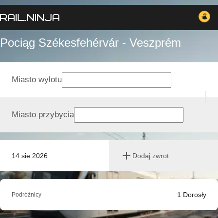
Pociąg Székesfehérvár - Veszprém
Miasto wylotu
Miasto przybycia
14 sie 2026
Dodaj zwrot
1
Dorosły
Podróżnicy