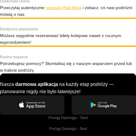
Doskonała Ocena
Przeczytaj autentyczne
recenzje Rail Ninja
i zobacz, co nasi podróżni
mówią o nas.
Elastyczne planowanie
Możesz wygodnie rezerwować bilety kolejowe nawet z rocznym
wyprzedzeniem!
Realne wsparcie
Potrzebujesz pomocy? Skontaktuj się z naszym wsparciem przed lub
w trakcie podróży.
Nasza
darmowa aplikacja
na każdy etap podróży —
planowanie nigdy nie było łatwiejsze!
Pociąg Gyeongju - Seul
Pociąg Gwangju - Seul