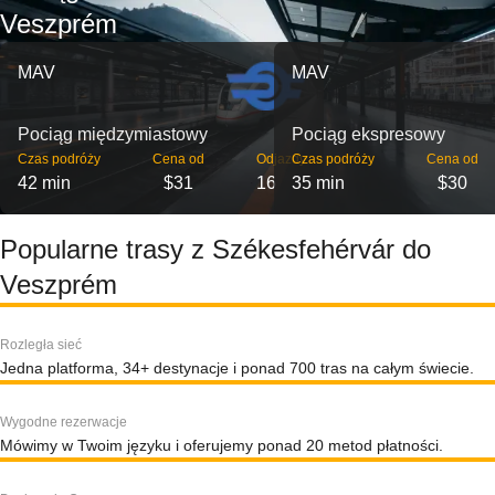
Veszprém
MAV
MAV
Pociąg międzymiastowy
Pociąg ekspresowy
Czas podróży
Cena od
Odjazdy
Czas podróży
Cena od
42 min
$31
16
35 min
$30
Popularne trasy z Székesfehérvár do
Veszprém
Rozległa sieć
Jedna platforma, 34+ destynacje i ponad 700 tras na całym świecie.
Wygodne rezerwacje
Mówimy w Twoim języku i oferujemy ponad 20 metod płatności.