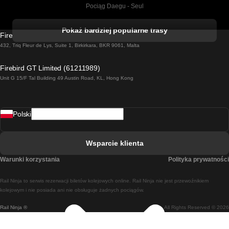
Pociąg Daegu - Seul
Pociąg Kork - Dublin
Pokaż bardziej popularne trasy
Firebird GT Limited (OC 1451)
Pociąg Dublin - Galway
432, Triq Fleur de Lys, Suite 1, Birkirkara, BKR 9061, Malta
Pociąg Londyn - Edinburgh
Firebird GT Limited (61211989)
Unit G 15/F Tal Building 49 Austin Road, KL, Hong Kong
Pociąg Rzym - Neapol
Pociąg Rovaniemi - Helsinki
Polski
Pociąg Lizbona - Lagos
Pociąg Lizbona - Porto
Wsparcie klienta
Pociąg Lizbona - Coimbra
Warunki korzystania
Polityka prywatności
Pociąg Madryt - Malaga
Rail Ninja to serwis rezerwacji biletów kolejowych online. Rail Ninja nie jest przewoźnikiem
Pociąg Madryt - Lizbona
kolejowym i nie posiada ani nie obsługuje żadnych pociągów.
Rail Ninja ®
All Rights Reserved © 2026
Pociąg Madryt - Barcelona
Pociąg Madryt - Alicante