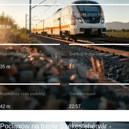
Najwcześniejszy wyjazd:
Najniższy koszt biletu
kolejowego:
05:46
$30
Najkrótszy czas podróży:
Średnia liczba odjazdów w ciągu
dnia:
35 m
17
Najdłuższy czas podróży:
Ostatni odjazd:
42 m
22:57
Pociągów na trasie Székesfehérvár -