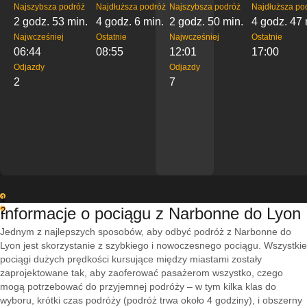
Najszybsza podróż
Najdłuższa podróż
Najszybsza podróż
Najdłuższa po
2 godz. 53 min.
4 godz. 6 min.
2 godz. 50 min.
4 godz. 47 
Najwcześniej
Ostatnie
Najwcześniej
Ostatnie
06:44
08:55
12:01
17:00
Odjazdy
Odjazdy
2
7
1
Informacje o pociągu z Narbonne do Lyon
2
Jednym z najlepszych sposobów, aby odbyć podróż z Narbonne do
Lyon jest skorzystanie z szybkiego i nowoczesnego pociągu. Wszystkie
pociągi dużych prędkości kursujące między miastami zostały
zaprojektowane tak, aby zaoferować pasażerom wszystko, czego
mogą potrzebować do przyjemnej podróży – w tym kilka klas do
wyboru, krótki czas podróży (podróż trwa około 4 godziny), i obszerny