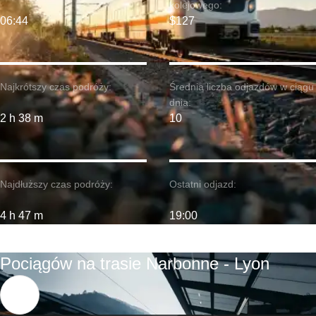
kolejowego:
06:44
$127
Najkrótszy czas podróży:
Średnia liczba odjazdów w ciągu
dnia:
2 h 38 m
10
Najdłuższy czas podróży:
Ostatni odjazd:
4 h 47 m
19:00
Pociągów na trasie Narbonne - Lyon