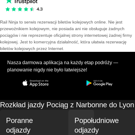
Rail Ninja to serwis rezerwacji biletów kolejowych online. Nie jest
przewoźnikiem kolejowym, nie posiada ani nie obsługuje żadnych
pociągów i nie reprezentuje oficjalnej strony internetowej żadnej firmy
kolejowej. Jest to komercyjna działalność, która ułatwia rezerwację
biletów kolejowych przez Internet.
Nasza darmowa aplikacja na każdy etap podróży —
planowanie nigdy nie było łatwiejsze!
Rozkład jazdy Pociąg z Narbonne do Lyon
Poranne
Popołudniowe
odjazdy
odjazdy