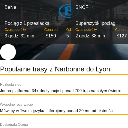
BeNe
SNCF
Pociąg z 1 przesiadką
Superszybki pociąg
Czas podróży
Cena od
Odjazdy
Czas podróży
Cena o
3 godz. 32 min.
$150
5
2 godz. 38 min.
$127
Popularne trasy z Narbonne do Lyon
Rozległa sieć
Jedna platforma, 34+ destynacje i ponad 700 tras na całym świecie.
Wygodne rezerwacje
Mówimy w Twoim języku i oferujemy ponad 20 metod płatności.
Doskonała Ocena