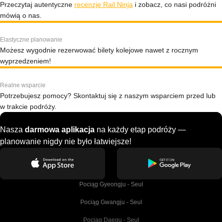
Przeczytaj autentyczne
recenzje Rail Ninja
i zobacz, co nasi podróżni
mówią o nas.
Elastyczne planowanie
Możesz wygodnie rezerwować bilety kolejowe nawet z rocznym
wyprzedzeniem!
Realne wsparcie
Potrzebujesz pomocy? Skontaktuj się z naszym wsparciem przed lub
w trakcie podróży.
Nasza
darmowa aplikacja
na każdy etap podróży —
planowanie nigdy nie było łatwiejsze!
Pociąg Gyeongju - Seul
Pociąg Gwangju - Seul
Pociąg Daegu - Seul