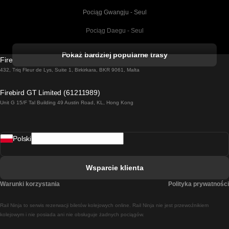
Pociąg Gwangju - Seul
Pociąg Daegu - Seul
Pociąg Kork - Dublin
Pokaż bardziej popularne trasy
Firebird GT Limited (OC 1451)
Pociąg Dublin - Galway
432, Triq Fleur de Lys, Suite 1, Birkirkara, BKR 9061, Malta
Pociąg Londyn - Edinburgh
Firebird GT Limited (61211989)
Unit G 15/F Tal Building 49 Austin Road, KL, Hong Kong
Pociąg Rzym - Neapol
Pociąg Rovaniemi - Helsinki
Polski
Pociąg Lizbona - Lagos
Pociąg Lizbona - Porto
Wsparcie klienta
Pociąg Lizbona - Coimbra
Warunki korzystania
Polityka prywatności
Pociąg Madryt - Malaga
Rail Ninja to serwis rezerwacji biletów kolejowych online. Rail Ninja nie jest przewoźnikiem
Pociąg Madryt - Lizbona
kolejowym i nie posiada ani nie obsługuje żadnych pociągów.