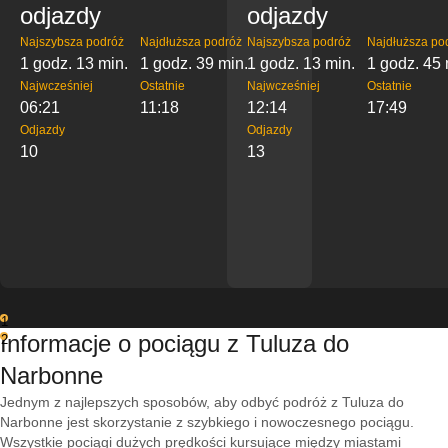
odjazdy
odjazdy
Najszybsza podróż
Najdłuższa podróż
Najszybsza podróż
Najdłuższa po
1 godz. 13 min.
1 godz. 39 min.
1 godz. 13 min.
1 godz. 45 
Najwcześniej
Ostatnie
Najwcześniej
Ostatnie
06:21
11:18
12:14
17:49
Odjazdy
Odjazdy
10
13
1
Informacje o pociągu z Tuluza do
2
Narbonne
Jednym z najlepszych sposobów, aby odbyć podróż z Tuluza do
Narbonne jest skorzystanie z szybkiego i nowoczesnego pociągu.
Wszystkie pociągi dużych prędkości kursujące między miastami