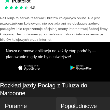
Rail Ninja to serwis rezerwacji biletów kolejowych online. Nie jest
przewoźnikiem kolejowym, nie posiada ani nie obsługuje żadnych
pociągów i nie reprezentuje oficjalnej strony internetowej żadnej firmy
kolejowej. Jest to komercyjna działalność, która ułatwia rezerwację
biletów kolejowych przez Internet.
Nasza darmowa aplikacja na każdy etap podróży —
planowanie nigdy nie było łatwiejsze!
Rozkład jazdy Pociąg z Tuluza do
Narbonne
Poranne
Popołudniowe