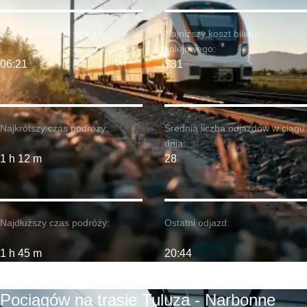
Najwcześniejszy wyjazd:
Najniższy koszt biletu
kolejowego:
06:21
$31
Najkrótszy czas podróży:
Średnia liczba odjazdów w ciągu
dnia:
1 h 12 m
28
Najdłuższy czas podróży:
Ostatni odjazd:
1 h 45 m
20:44
Pociągów na trasie Tuluza - Narbonne