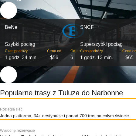
BeNe
SNCF
Szybki pociąg
Superszybki pociąg
Czas podróży
Cena od
Odjazdy
Czas podróży
Cena o
1 godz. 34 min.
$56
6
1 godz. 13 min.
$65
Popularne trasy z Tuluza do Narbonne
Rozległa sieć
Jedna platforma, 34+ destynacje i ponad 700 tras na całym świecie.
Wygodne rezerwacje