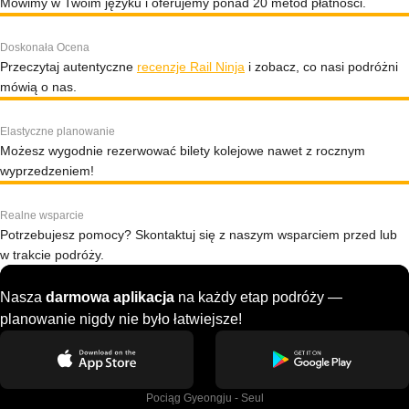
Mówimy w Twoim języku i oferujemy ponad 20 metod płatności.
Doskonała Ocena
Przeczytaj autentyczne
recenzje Rail Ninja
i zobacz, co nasi podróżni
mówią o nas.
Elastyczne planowanie
Możesz wygodnie rezerwować bilety kolejowe nawet z rocznym
wyprzedzeniem!
Realne wsparcie
Potrzebujesz pomocy? Skontaktuj się z naszym wsparciem przed lub
w trakcie podróży.
Nasza
darmowa aplikacja
na każdy etap podróży —
planowanie nigdy nie było łatwiejsze!
Pociąg Gyeongju - Seul