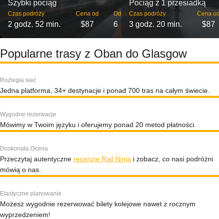
Szybki pociąg
Pociąg z 1 przesiadką
Czas podróży
Cena od
Odjazdy
Czas podróży
Cena o
2 godz. 52 min.
$87
6
3 godz. 20 min.
$87
Popularne trasy z Oban do Glasgow
Rozległa sieć
Jedna platforma, 34+ destynacje i ponad 700 tras na całym świecie.
Wygodne rezerwacje
Mówimy w Twoim języku i oferujemy ponad 20 metod płatności.
Doskonała Ocena
Przeczytaj autentyczne
recenzje Rail Ninja
i zobacz, co nasi podróżni
mówią o nas.
Elastyczne planowanie
Możesz wygodnie rezerwować bilety kolejowe nawet z rocznym
wyprzedzeniem!