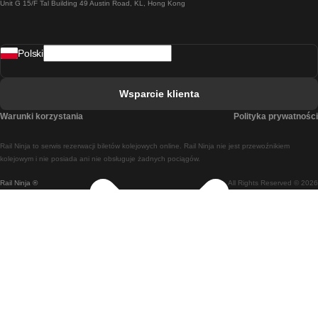
Unit G 15/F Tal Building 49 Austin Road, KL, Hong Kong
Pociąg Rzym - Neapol
Pociąg Rovaniemi - Helsinki
Polski
Pociąg Lizbona - Lagos
Pociąg Lizbona - Porto
Wsparcie klienta
Pociąg Lizbona - Coimbra
Warunki korzystania
Polityka prywatności
Pociąg Madryt - Malaga
Rail Ninja to serwis rezerwacji biletów kolejowych online. Rail Ninja nie jest przewoźnikiem
Pociąg Madryt - Lizbona
kolejowym i nie posiada ani nie obsługuje żadnych pociągów.
Rail Ninja ®
All Rights Reserved © 2026
Pociąg Madryt - Barcelona
Pociąg Madryt - Alicante
Pociąg Madryt - Sewilla
Pociąg Malaga - Madryt
Pociąg Barcelona - Madryt
Pociąg Barcelona - Sewilla