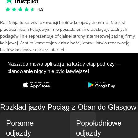
Rail Ninja to serwis rezerwacji biletów kolejowych online. Nie jest
przewoźnikiem kolejowym, nie posiada ani nie obsługuje żadnych
pociągów i nie reprezentuje oficjalnej strony internetowej żadnej firmy
kolejowej. Jest to komercyjna działalność, która ułatwia rezerwację
biletów kolejowych przez Internet.
Nasza darmowa aplikacja na każdy etap podróży —
planowanie nigdy nie było łatwiejsze!
Rozkład jazdy Pociąg z Oban do Glasgow
Poranne
Popołudniowe
odjazdy
odjazdy