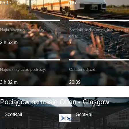
05:17
$87
Najkrótszy czas podróży:
Średnia liczba odjazdów w ciągu
dnia:
2 h 52 m
7
Najdłuższy czas podróży:
Ostatni odjazd:
3 h 32 m
20:39
Pociągów na trasie Oban - Glasgow
ScotRail
ScotRail