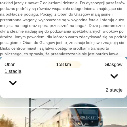
rozkład jazdy z nawet 7 odjazdami dziennie. Do dyspozycji pasażerów
podczas podróży są również wspaniałe udogodnienia znajdujące się
na pokładzie pociągu. Pociągi z Oban do Glasgow mają jasne i
przestronne wagony, wyposażone są w wygodne fotele i oferują dużo
miejsca na nogi oraz sporą przestrzeń na bagaż. Duże panoramiczne
okna idealnie nadają się do podziwiania spektakularnych widoków po
drodze. Innym powodem, dla którego warto zdecydować się na podróż
pociągiem z Oban do Glasgow jest to, że stacje kolejowe znajdują się
blisko centrów miast i są łatwo dostępne środkami transportu
publicznego, co sprawia, że przemieszczanie się jest bardzo łatwe.
Oban
158 km
Glasgow
1 stacja
2 stacje
Najwcześniejszy wyjazd:
Najniższy koszt biletu
kolejowego: