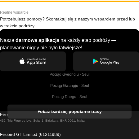
Realne wsparcie
Potrzebujesz pomocy? Skontaktuj się z naszym wsparciem przed lub
w trakcie podróży.
Nasza
darmowa aplikacja
na każdy etap podróży —
planowanie nigdy nie było łatwiejsze!
Pociąg Gyeongju - Seul
Pociąg Gwangju - Seul
Pociąg Daegu - Seul
Pociąg Kork - Dublin
Pokaż bardziej popularne trasy
Firebird GT Limited (OC 1451)
Pociąg Dublin - Galway
432, Triq Fleur de Lys, Suite 1, Birkirkara, BKR 9061, Malta
Pociąg Londyn - Edinburgh
Firebird GT Limited (61211989)