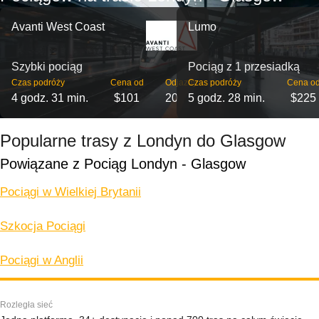
Avanti West Coast
Lumo
Szybki pociąg
Pociąg z 1 przesiadką
Czas podróży
Cena od
Odjazdy
Czas podróży
Cena o
4 godz. 31 min.
$101
20
5 godz. 28 min.
$225
Popularne trasy z Londyn do Glasgow
Powiązane z Pociąg Londyn - Glasgow
Pociągi w Wielkiej Brytanii
Szkocja Pociągi
Pociągi w Anglii
Rozległa sieć