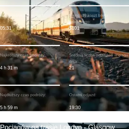
Najwcześniejszy wyjazd:
Najniższy koszt biletu
kolejowego:
05:31
$101
Najkrótszy czas podróży:
Średnia liczba odjazdów w ciągu
dnia:
4 h 31 m
21
Najdłuższy czas podróży:
Ostatni odjazd:
5 h 59 m
19:30
Pociągów na trasie Londyn - Glasgow