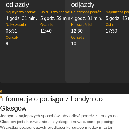
odjazdy
odjazdy
Najszybsza podróż
Najdłuższa podróż
Najszybsza podróż
Najdłuższa po
4 godz. 31 min.
5 godz. 59 min.
4 godz. 31 min.
5 godz. 45 
Najwcześniej
Ostatnie
Najwcześniej
Ostatnie
05:31
11:40
12:30
17:39
Odjazdy
Odjazdy
9
10
1
Informacje o pociągu z Londyn do
2
Glasgow
Jednym z najlepszych sposobów, aby odbyć podróż z Londyn do
Glasgow jest skorzystanie z szybkiego i nowoczesnego pociągu.
Wszystkie pociągi dużych prędkości kursujące między miastami