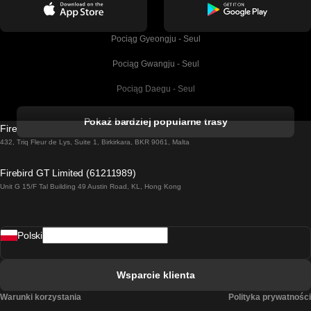
Pociąg Gyeongju - Seul
Pociąg Gwangju - Seul
Pociąg Daegu - Seul
Pociąg Kork - Dublin
Pokaż bardziej popularne trasy
Firebird GT Limited (OC 1451)
Pociąg Dublin - Galway
432, Triq Fleur de Lys, Suite 1, Birkirkara, BKR 9061, Malta
Pociąg Londyn - Edinburgh
Firebird GT Limited (61211989)
Unit G 15/F Tal Building 49 Austin Road, KL, Hong Kong
Pociąg Rzym - Neapol
Pociąg Rovaniemi - Helsinki
Polski
Pociąg Lizbona - Lagos
Pociąg Lizbona - Porto
Wsparcie klienta
Pociąg Lizbona - Coimbra
Warunki korzystania
Polityka prywatności