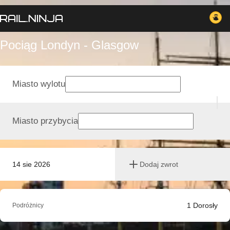
Pociąg Londyn - Glasgow
Miasto wylotu
Miasto przybycia
14 sie 2026
Dodaj zwrot
1
Dorosły
Podróżnicy