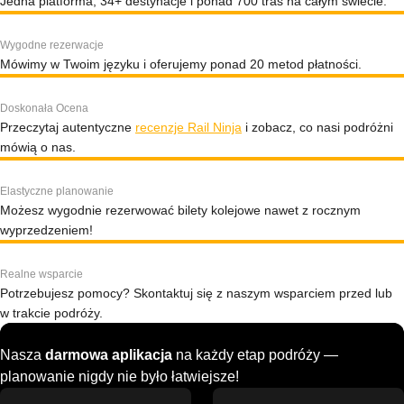
Jedna platforma, 34+ destynacje i ponad 700 tras na całym świecie.
Wygodne rezerwacje
Mówimy w Twoim języku i oferujemy ponad 20 metod płatności.
Doskonała Ocena
Przeczytaj autentyczne
recenzje Rail Ninja
i zobacz, co nasi podróżni
mówią o nas.
Elastyczne planowanie
Możesz wygodnie rezerwować bilety kolejowe nawet z rocznym
wyprzedzeniem!
Realne wsparcie
Potrzebujesz pomocy? Skontaktuj się z naszym wsparciem przed lub
w trakcie podróży.
Nasza
darmowa aplikacja
na każdy etap podróży —
planowanie nigdy nie było łatwiejsze!