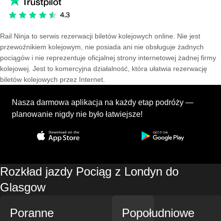
Rail Ninja to serwis rezerwacji biletów kolejowych online. Nie jest
przewoźnikiem kolejowym, nie posiada ani nie obsługuje żadnych
pociągów i nie reprezentuje oficjalnej strony internetowej żadnej firmy
kolejowej. Jest to komercyjna działalność, która ułatwia rezerwację
biletów kolejowych przez Internet.
Nasza darmowa aplikacja na każdy etap podróży —
planowanie nigdy nie było łatwiejsze!
Rozkład jazdy Pociąg z Londyn do
Glasgow
Poranne
Popołudniowe