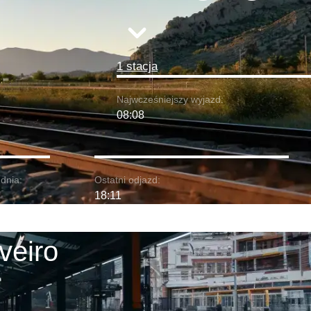
1 stacja
Najwcześniejszy wyjazd:
08:08
dnia:
Ostatni odjazd:
18:11
veiro