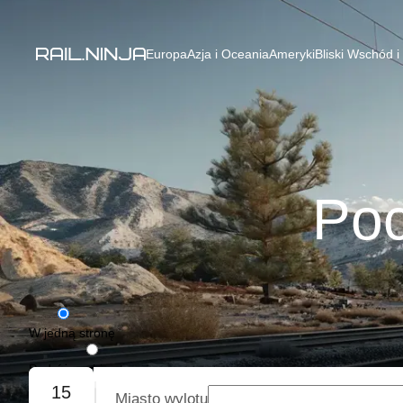
Europa
Azja i Oceania
Ameryki
Bliski Wschód i
Poc
W jedną stronę
Podróż w obie strony
15
Miasto wylotu