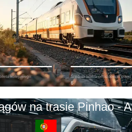
biletu kolejowego:
Średnia liczba odjazdów w ciągu 
6
ągów na trasie Pinhao - A