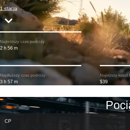
1 stacja
Najkrótszy czas podróży:
2 h 56 m
Najdłuższy czas podróży:
Najniższy koszt 
3 h 57 m
$39
Poci
CP