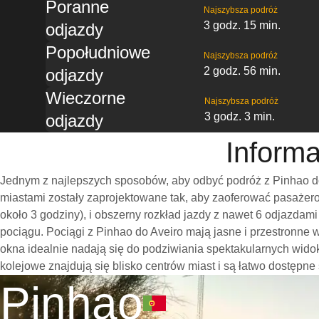
Poranne
Najszybsza podróż
3 godz. 15 min.
odjazdy
Popołudniowe
Najszybsza podróż
2 godz. 56 min.
odjazdy
Wieczorne
Najszybsza podróż
3 godz. 3 min.
odjazdy
Informa
Jednym z najlepszych sposobów, aby odbyć podróż z Pinhao do
miastami zostały zaprojektowane tak, aby zaoferować pasażero
około 3 godziny), i obszerny rozkład jazdy z nawet 6 odjazda
pociągu. Pociągi z Pinhao do Aveiro mają jasne i przestronne
okna idealnie nadają się do podziwiania spektakularnych wido
kolejowe znajdują się blisko centrów miast i są łatwo dostępne
Pinhao