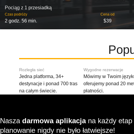
Pociąg z 1 przesiadką
Czas podróży
Cena od
2 godz. 56 min.
$39
Popu
Rozległa sieć
Wygodne rezerwacje
Jedna platforma, 34+
Mówimy w Twoim języku
destynacje i ponad 700 tras
oferujemy ponad 20 me
na całym świecie.
płatności.
Nasza
darmowa aplikacja
na każdy etap
planowanie nigdy nie było łatwiejsze!