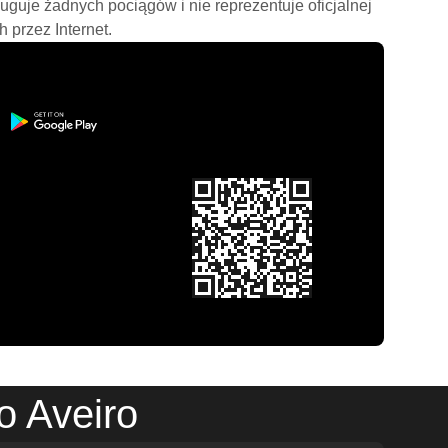
ługuje żadnych pociągów i nie reprezentuje oficjalnej
h przez Internet.
o Aveiro