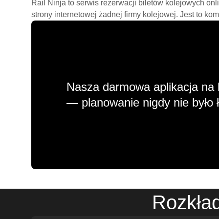
Rail Ninja to serwis rezerwacji biletów kolejowych on
strony internetowej żadnej firmy kolejowej. Jest to ko
Nasza darmowa aplikacja na 
— planowanie nigdy nie było ł
Rozkład