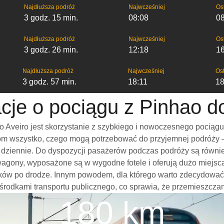
Najdłuższa podróż
Najwcześniej
Os
3 godz. 15 min.
08:08
0
Najdłuższa podróż
Najwcześniej
Os
3 godz. 26 min.
12:18
1
Najdłuższa podróż
Najwcześniej
Ost
3 godz. 57 min.
18:11
18
cje o pociągu z Pinhao d
 Aveiro jest skorzystanie z szybkiego i nowoczesnego pociągu
m wszystko, czego mogą potrzebować do przyjemnej podróży – w
mi dziennie. Do dyspozycji pasażerów podczas podróży są równi
 wagony, wyposażone są w wygodne fotele i oferują dużo miejs
ków po drodze. Innym powodem, dla którego warto zdecydować si
 środkami transportu publicznego, co sprawia, że przemieszczani
180 km