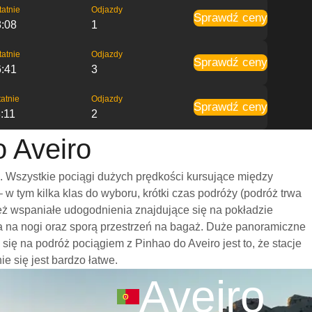
tatnie
Odjazdy
Sprawdź ceny
8:08
1
tatnie
Odjazdy
Sprawdź ceny
6:41
3
atnie
Odjazdy
Sprawdź ceny
:11
2
o Aveiro
. Wszystkie pociągi dużych prędkości kursujące między
 tym kilka klas do wyboru, krótki czas podróży (podróż trwa
eż wspaniałe udogodnienia znajdujące się na pokładzie
ca na nogi oraz sporą przestrzeń na bagaż. Duże panoramiczne
ę na podróż pociągiem z Pinhao do Aveiro jest to, że stacje
e się jest bardzo łatwe.
Aveiro