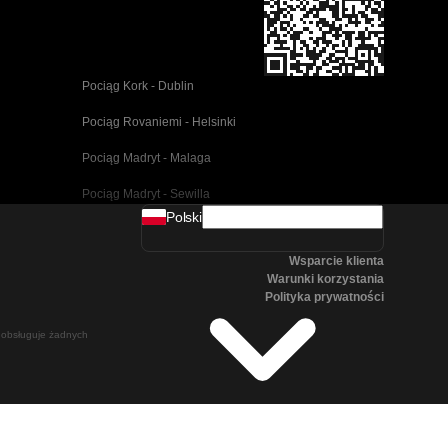
Pociąg Kork - Dublin
Pociąg Rovaniemi - Helsinki
Pociąg Madryt - Malaga
Pociąg Madryt - Sewilla
Polski
Pociąg Barcelona - Malaga
Wsparcie klienta
Pociąg Pusan - Cheonan(Asan)
Warunki korzystania
Polityka prywatności
Pociąg Wiedeń - Salzburg
ie obsługuje żadnych
Pociąg Seul - Pusan
Pociąg Göteborg - Stockholm
Pociąg Salzburg - Wiedeń
Pociąg Canberra - Sydney