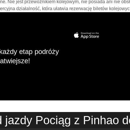
line. Nie jest przewoźnikiem kolejowym, nie posiada ani nie obs
mercyjna działalność, która ułatwia rezerwację biletów kolejowyc
każdy etap podróży
atwiejsze!
 jazdy Pociąg z Pinhao d