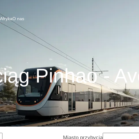
 Afryka
O nas
iąg Pinhao - Av
Miasto przybycia