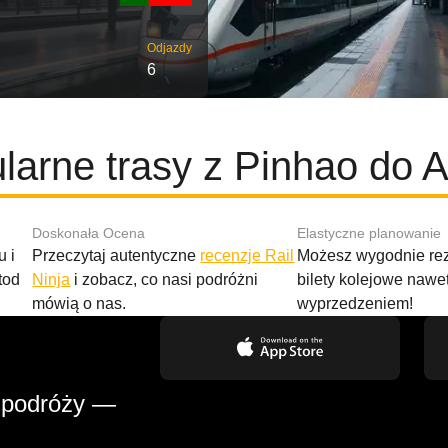
Odjazdy
6
larne trasy z Pinhao do A
Doskonała Ocena
Elastyczne planowanie
 i
Przeczytaj autentyczne
recenzje Rail
Możesz wygodnie r
tod
Ninja
i zobacz, co nasi podróżni
bilety kolejowe nawe
mówią o nas.
wyprzedzeniem!
 podróży —