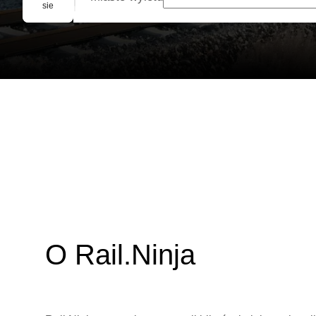
Rezerwacja grupowa
sie
O Rail.Ninja