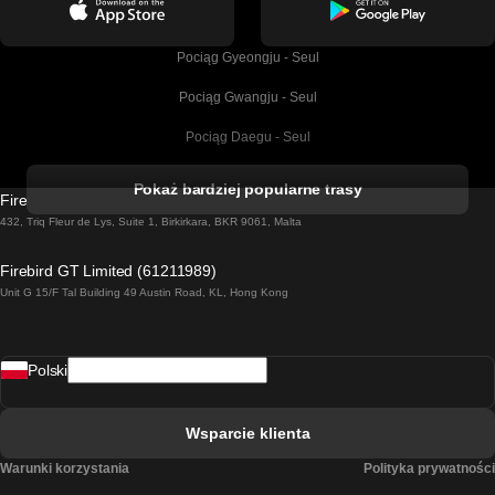
Pociąg Gyeongju - Seul
Pociąg Gwangju - Seul
Pociąg Daegu - Seul
Pociąg Kork - Dublin
Pokaż bardziej popularne trasy
Firebird GT Limited (OC 1451)
Pociąg Dublin - Galway
432, Triq Fleur de Lys, Suite 1, Birkirkara, BKR 9061, Malta
Pociąg Londyn - Edinburgh
Firebird GT Limited (61211989)
Unit G 15/F Tal Building 49 Austin Road, KL, Hong Kong
Pociąg Rzym - Neapol
Pociąg Rovaniemi - Helsinki
Polski
Pociąg Lizbona - Lagos
Pociąg Lizbona - Porto
Wsparcie klienta
Pociąg Lizbona - Coimbra
Warunki korzystania
Polityka prywatności