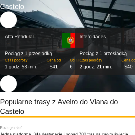
Castelo
Alfa Pendular
Intercidades
Pociąg z 1 przesiadką
Pociąg z 1 przesiadką
Czas podróży
Cena od
Odjazdy
Czas podróży
Cena o
1 godz. 53 min.
$41
6
2 godz. 21 min.
$40
Popularne trasy z Aveiro do Viana do
Castelo
Rozległa sieć
Jedna platforma, 34+ destynacje i ponad 700 tras na całym świecie.