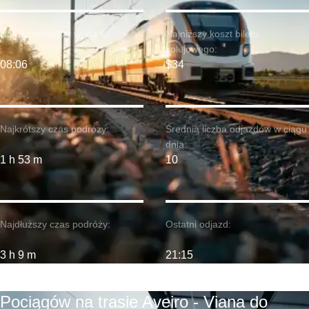
Najwcześniejszy wyjazd:
Najniższy koszt biletu
kolejowego:
08:06
$34
Najkrótszy czas podróży:
Średnia liczba odjazdów w ciągu
dnia:
1 h 53 m
10
Najdłuższy czas podróży:
Ostatni odjazd:
3 h 9 m
21:15
Pociągów na trasie Aveiro - Viana do