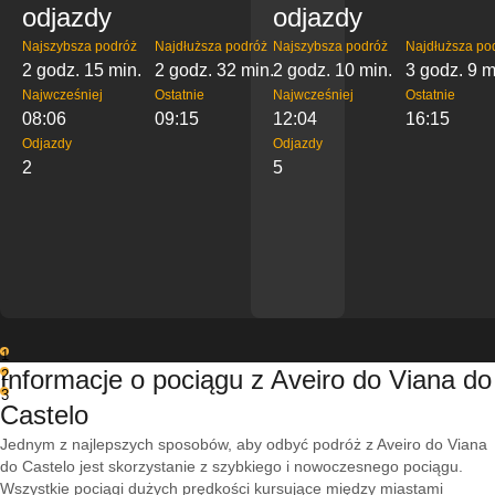
odjazdy
odjazdy
Najszybsza podróż
Najdłuższa podróż
Najszybsza podróż
Najdłuższa po
2 godz. 15 min.
2 godz. 32 min.
2 godz. 10 min.
3 godz. 9 m
Najwcześniej
Ostatnie
Najwcześniej
Ostatnie
08:06
09:15
12:04
16:15
Odjazdy
Odjazdy
2
5
1
Informacje o pociągu z Aveiro do Viana do
2
3
Castelo
Jednym z najlepszych sposobów, aby odbyć podróż z Aveiro do Viana
do Castelo jest skorzystanie z szybkiego i nowoczesnego pociągu.
Wszystkie pociągi dużych prędkości kursujące między miastami