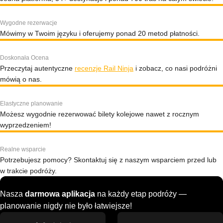
Wygodne rezerwacje
Mówimy w Twoim języku i oferujemy ponad 20 metod płatności.
Doskonała Ocena
Przeczytaj autentyczne
recenzje Rail Ninja
i zobacz, co nasi podróżni
mówią o nas.
Elastyczne planowanie
Możesz wygodnie rezerwować bilety kolejowe nawet z rocznym
wyprzedzeniem!
Realne wsparcie
Potrzebujesz pomocy? Skontaktuj się z naszym wsparciem przed lub
w trakcie podróży.
Nasza
darmowa aplikacja
na każdy etap podróży —
planowanie nigdy nie było łatwiejsze!