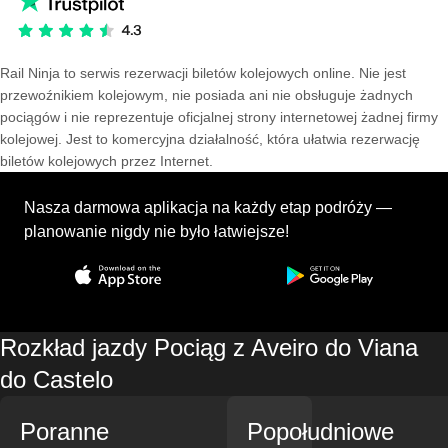
Rail Ninja to serwis rezerwacji biletów kolejowych online. Nie jest
przewoźnikiem kolejowym, nie posiada ani nie obsługuje żadnych
pociągów i nie reprezentuje oficjalnej strony internetowej żadnej firmy
kolejowej. Jest to komercyjna działalność, która ułatwia rezerwację
biletów kolejowych przez Internet.
Nasza darmowa aplikacja na każdy etap podróży —
planowanie nigdy nie było łatwiejsze!
Rozkład jazdy Pociąg z Aveiro do Viana
do Castelo
Poranne
Popołudniowe