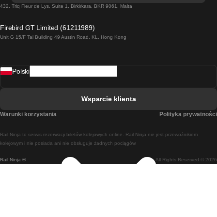
Pociąg Dublin - Galway
432, Triq Fleur de Lys, Suite 1, Birkirkara, BKR 9061, Malta
Pociąg Londyn - Edinburgh
Firebird GT Limited (61211989)
Unit G 15/F Tal Building 49 Austin Road, KL, Hong Kong
Pociąg Rzym - Neapol
Pociąg Rovaniemi - Helsinki
Polski
Pociąg Lizbona - Lagos
Pociąg Lizbona - Porto
Wsparcie klienta
Pociąg Lizbona - Coimbra
Warunki korzystania
Polityka prywatności
Pociąg Madryt - Malaga
Rail Ninja to serwis rezerwacji biletów kolejowych online. Rail Ninja nie jest przewoźnikiem
Pociąg Madryt - Lizbona
kolejowym i nie posiada ani nie obsługuje żadnych pociągów.
Rail Ninja ®
All Rights Reserved © 2026
Pociąg Madryt - Barcelona
Pociąg Madryt - Alicante
Pociąg Madryt - Sewilla
Pociąg Malaga - Madryt