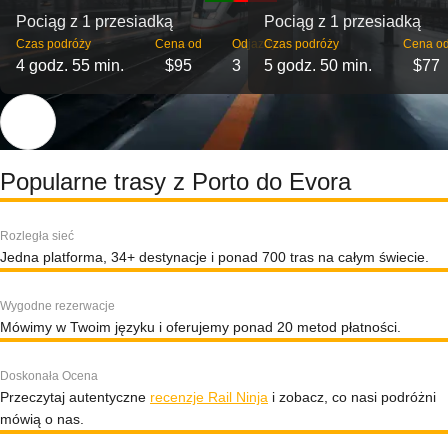
Pociąg z 1 przesiadką
Pociąg z 1 przesiadką
Czas podróży
Cena od
Odjazdy
Czas podróży
Cena o
4 godz. 55 min.
$95
3
5 godz. 50 min.
$77
Popularne trasy z Porto do Evora
Rozległa sieć
Jedna platforma, 34+ destynacje i ponad 700 tras na całym świecie.
Wygodne rezerwacje
Mówimy w Twoim języku i oferujemy ponad 20 metod płatności.
Doskonała Ocena
Przeczytaj autentyczne
recenzje Rail Ninja
i zobacz, co nasi podróżni
mówią o nas.