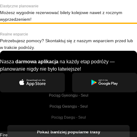
Elastyczne planowanie
Możesz wygodnie rezerwować bilety kolejowe nawet z rocznym
wyprzedzeniem!
Realne wsparcie
Potrzebujesz pomocy? Skontaktuj się z naszym wsparciem przed lub
w trakcie podróży.
Nasza
darmowa aplikacja
na każdy etap podróży —
planowanie nigdy nie było łatwiejsze!
Pociąg Gyeongju - Seul
Pociąg Gwangju - Seul
Pociąg Daegu - Seul
Pociąg Kork - Dublin
Pokaż bardziej popularne trasy
Firebird GT Limited (OC 1451)