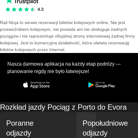
Rail Ninja to serwis rezerwacji biletów kolejowych online. Nie jest
przewoźnikiem kolejowym, nie posiada ani nie obsługuje żadnych
pociągów i nie reprezentuje oficjalnej strony internetowej żadnej firmy
kolejowej. Jest to komercyjna działalność, która ułatwia rezerwację
biletów kolejowych przez Internet.
Nasza darmowa aplikacja na każdy etap podróży —
planowanie nigdy nie było łatwiejsze!
Rozkład jazdy Pociąg z Porto do Evora
Poranne
Popołudniowe
odjazdy
odjazdy