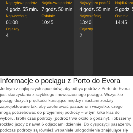
Najszybsza podróż
Najdłuższa podróż
Najszybsza podróż
Najdłuższa
4 godz. 55 min.
7 godz. 50 min.
4 godz. 55 min.
5 godz. 
Najwcześniej
Ostatnie
Najwcześniej
Ostatnie
01:08
10:45
13:40
14:45
Odjazdy
Odjazdy
4
2
Informacje o pociągu z Porto do Evora
Jednym z najlepszych sposobów, aby odbyć podróż z Porto do Evora
jest skorzystanie z szybkiego i nowoczesnego pociągu. Wszystkie
pociągi dużych prędkości kursujące między miastami zostały
zaprojektowane tak, aby zaoferować pasażerom wszystko, czego
mogą potrzebować do przyjemnej podróży – w tym kilka klas do
wyboru, krótki czas podróży (podróż trwa około 6 godziny), i obszerny
rozkład jazdy z nawet 6 odjazdami dziennie. Do dyspozycji pasażerów
podczas podróży są również wspaniałe udogodnienia znajdujące się