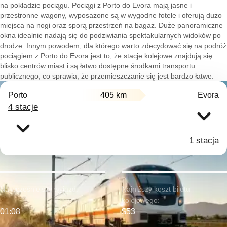
na pokładzie pociągu. Pociągi z Porto do Evora mają jasne i
przestronne wagony, wyposażone są w wygodne fotele i oferują dużo
miejsca na nogi oraz sporą przestrzeń na bagaż. Duże panoramiczne
okna idealnie nadają się do podziwiania spektakularnych widoków po
drodze. Innym powodem, dla którego warto zdecydować się na podróż
pociągiem z Porto do Evora jest to, że stacje kolejowe znajdują się
blisko centrów miast i są łatwo dostępne środkami transportu
publicznego, co sprawia, że przemieszczanie się jest bardzo łatwe.
Porto
405 km
Evora
4 stacje
1 stacja
Najwcześniejszy wyjazd:
Najniższy koszt biletu
kolejowego:
01:08
$53