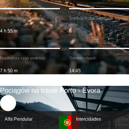
Najkrótszy czas podróży:
Średnia liczba odjazdów w ciągu
dnia:
4 h 55 m
6
Najdłuższy czas podróży:
Ostatni odjazd:
7 h 50 m
14:45
Pociągów na trasie Porto - Evora
Alfa Pendular
Intercidades