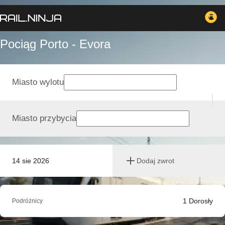
Pociąg Porto - Evora
Miasto wylotu
Miasto przybycia
14 sie 2026
Dodaj zwrot
1
Dorosły
Podróżnicy