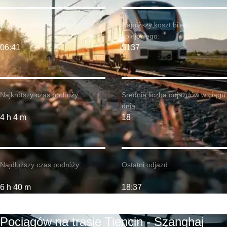
Najwcześniejszy wyjazd:
Najniższy koszt biletu
kolejowego:
06:41
$137
Najkrótszy czas podróży:
Średnia liczba odjazdów w ciągu
dnia:
4 h 4 m
18
Najdłuższy czas podróży:
Ostatni odjazd:
6 h 40 m
18:37
Pociągów na trasie Tiencin - Szanghaj