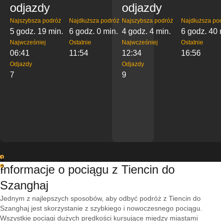
odjazdy
odjazdy
Najszybsza podróż
Najdłuższa podróż
Najszybsza podróż
Najdłuższa po
5 godz. 19 min.
6 godz. 0 min.
4 godz. 4 min.
6 godz. 40 
Najwcześniej
Ostatnie
Najwcześniej
Ostatnie
06:41
11:54
12:34
16:56
Odjazdy
Odjazdy
7
9
1
Informacje o pociągu z Tiencin do
2
Szanghaj
Jednym z najlepszych sposobów, aby odbyć podróż z Tiencin do
Szanghaj jest skorzystanie z szybkiego i nowoczesnego pociągu.
Wszystkie pociągi dużych prędkości kursujące między miastami