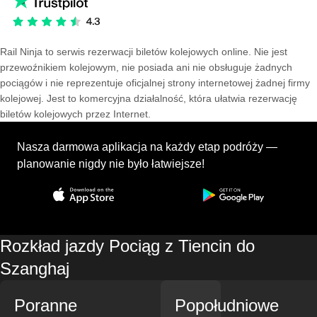
Rail Ninja to serwis rezerwacji biletów kolejowych online. Nie jest
przewoźnikiem kolejowym, nie posiada ani nie obsługuje żadnych
pociągów i nie reprezentuje oficjalnej strony internetowej żadnej firmy
kolejowej. Jest to komercyjna działalność, która ułatwia rezerwację
biletów kolejowych przez Internet.
Nasza darmowa aplikacja na każdy etap podróży —
planowanie nigdy nie było łatwiejsze!
Rozkład jazdy Pociąg z Tiencin do
Szanghaj
Poranne
Popołudniowe