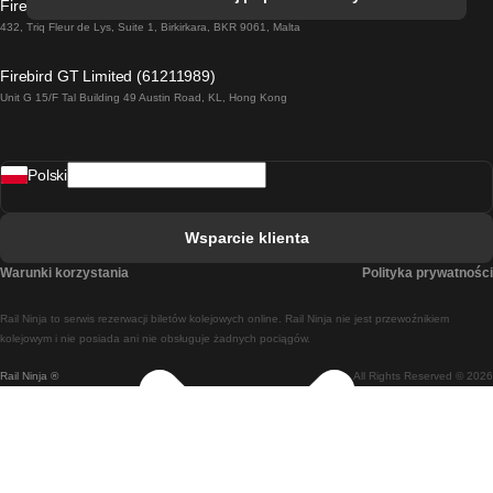
Firebird GT Limited (OC 1451)
Pociąg Dublin - Galway
432, Triq Fleur de Lys, Suite 1, Birkirkara, BKR 9061, Malta
Pociąg Londyn - Edinburgh
Firebird GT Limited (61211989)
Unit G 15/F Tal Building 49 Austin Road, KL, Hong Kong
Pociąg Rzym - Neapol
Pociąg Rovaniemi - Helsinki
Polski
Pociąg Lizbona - Lagos
Pociąg Lizbona - Porto
Wsparcie klienta
Pociąg Lizbona - Coimbra
Warunki korzystania
Polityka prywatności
Pociąg Madryt - Malaga
Rail Ninja to serwis rezerwacji biletów kolejowych online. Rail Ninja nie jest przewoźnikiem
Pociąg Madryt - Lizbona
kolejowym i nie posiada ani nie obsługuje żadnych pociągów.
Rail Ninja ®
All Rights Reserved © 2026
Pociąg Madryt - Barcelona
Pociąg Madryt - Alicante
Pociąg Madryt - Sewilla