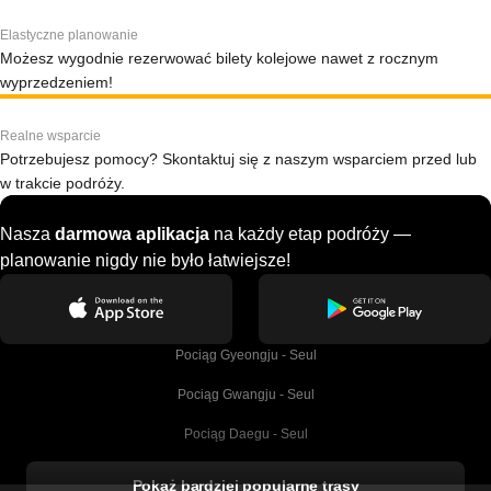
Elastyczne planowanie
Możesz wygodnie rezerwować bilety kolejowe nawet z rocznym
wyprzedzeniem!
Realne wsparcie
Potrzebujesz pomocy? Skontaktuj się z naszym wsparciem przed lub
w trakcie podróży.
Nasza
darmowa aplikacja
na każdy etap podróży —
planowanie nigdy nie było łatwiejsze!
Pociąg Gyeongju - Seul
Pociąg Gwangju - Seul
Pociąg Daegu - Seul
Pociąg Kork - Dublin
Pokaż bardziej popularne trasy