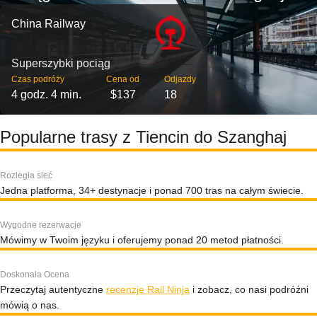
China Railway
Superszybki pociąg
Czas podróży
Cena od
Odjazdy
4 godz. 4 min.
$137
18
Popularne trasy z Tiencin do Szanghaj
Rozległa sieć
Jedna platforma, 34+ destynacje i ponad 700 tras na całym świecie.
Wygodne rezerwacje
Mówimy w Twoim języku i oferujemy ponad 20 metod płatności.
Doskonała Ocena
Przeczytaj autentyczne
recenzje Rail Ninja
i zobacz, co nasi podróżni
mówią o nas.