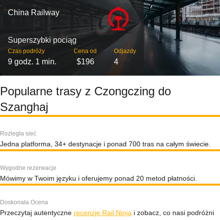
China Railway
Superszybki pociąg
Czas podróży
Cena od
Odjazdy
9 godz. 1 min.
$196
4
Popularne trasy z Czongczing do
Szanghaj
Rozległa sieć
Jedna platforma, 34+ destynacje i ponad 700 tras na całym świecie.
Wygodne rezerwacje
Mówimy w Twoim języku i oferujemy ponad 20 metod płatności.
Doskonała Ocena
Przeczytaj autentyczne
recenzje Rail Ninja
i zobacz, co nasi podróżni