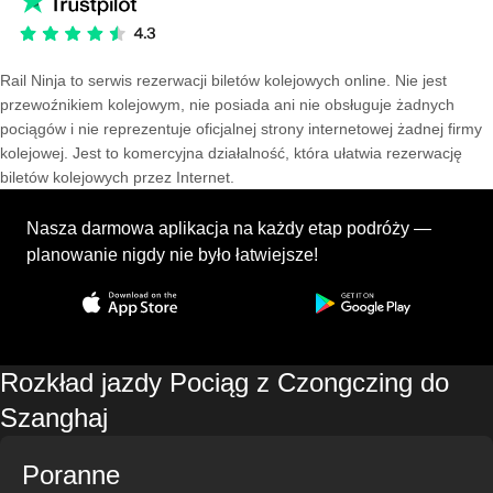
Rail Ninja to serwis rezerwacji biletów kolejowych online. Nie jest
przewoźnikiem kolejowym, nie posiada ani nie obsługuje żadnych
pociągów i nie reprezentuje oficjalnej strony internetowej żadnej firmy
kolejowej. Jest to komercyjna działalność, która ułatwia rezerwację
biletów kolejowych przez Internet.
Nasza darmowa aplikacja na każdy etap podróży —
planowanie nigdy nie było łatwiejsze!
Rozkład jazdy Pociąg z Czongczing do
Szanghaj
Poranne