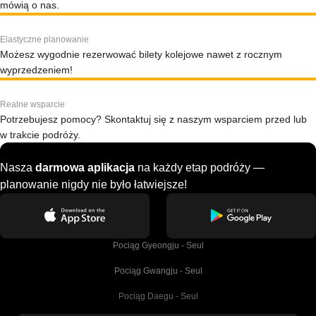
mówią o nas.
Elastyczne planowanie
Możesz wygodnie rezerwować bilety kolejowe nawet z rocznym
wyprzedzeniem!
Realne wsparcie
Potrzebujesz pomocy? Skontaktuj się z naszym wsparciem przed lub
w trakcie podróży.
Nasza
darmowa aplikacja
na każdy etap podróży —
planowanie nigdy nie było łatwiejsze!
Pociąg Gyeongju - Seul
Pociąg Gwangju - Seul
Pociąg Daegu - Seul