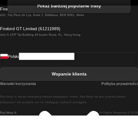
Pociąg Kork - Dublin
Pokaż bardziej popularne trasy
Firebird GT Limited (OC 1451)
Pociąg Dublin - Galway
432, Triq Fleur de Lys, Suite 1, Birkirkara, BKR 9061, Malta
Pociąg Londyn - Edinburgh
Firebird GT Limited (61211989)
Unit G 15/F Tal Building 49 Austin Road, KL, Hong Kong
Pociąg Rzym - Neapol
Pociąg Rovaniemi - Helsinki
Polski
Pociąg Lizbona - Lagos
Pociąg Lizbona - Porto
Wsparcie klienta
Pociąg Lizbona - Coimbra
Warunki korzystania
Polityka prywatności
Pociąg Madryt - Malaga
Rail Ninja to serwis rezerwacji biletów kolejowych online. Rail Ninja nie jest przewoźnikiem
Pociąg Madryt - Lizbona
kolejowym i nie posiada ani nie obsługuje żadnych pociągów.
Rail Ninja ®
All Rights Reserved © 2026
Pociąg Madryt - Barcelona
Pociąg Madryt - Alicante
Pociąg Madryt - Sewilla