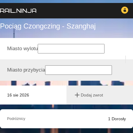
Pociąg Czongczing - Szanghaj
Miasto wylotu
Miasto przybycia
16 sie 2026
Dodaj zwrot
1
Dorosły
Podróżnicy