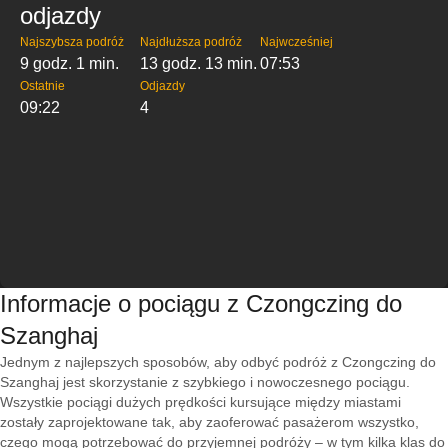
odjazdy
Najszybsza podróż
Najdłuższa podróż
Najwcześniej
9 godz. 1 min.
13 godz. 13 min.
07:53
Ostatnie
Odjazdy
09:22
4
Informacje o pociągu z Czongczing do
Szanghaj
Jednym z najlepszych sposobów, aby odbyć podróż z Czongczing do
Szanghaj jest skorzystanie z szybkiego i nowoczesnego pociągu.
Wszystkie pociągi dużych prędkości kursujące między miastami
zostały zaprojektowane tak, aby zaoferować pasażerom wszystko,
czego mogą potrzebować do przyjemnej podróży – w tym kilka klas do