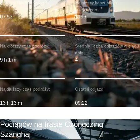
Najwcześniejszy wyjazd:
Najniższy koszt biletu
kolejowego:
07:53
$196
Najkrótszy czas podróży:
Średnia liczba odjazdów w ciągu
dnia:
9 h 1 m
4
Najdłuższy czas podróży:
Ostatni odjazd:
13 h 13 m
09:22
Pociągów na trasie Czongczing -
Szanghaj