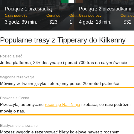
Pociąg z 1 przesiadką
Pociąg z 2 przesiadkami
Czas podróży
Cena od
Odjazdy
Czas podróży
Cena o
3 godz. 39 min.
$23
1
4 godz. 18 min.
$32
Popularne trasy z Tipperary do Kilkenny
Rozległa sieć
Jedna platforma, 34+ destynacje i ponad 700 tras na całym świecie.
Wygodne rezerwacje
Mówimy w Twoim języku i oferujemy ponad 20 metod płatności.
Doskonała Ocena
Przeczytaj autentyczne
recenzje Rail Ninja
i zobacz, co nasi podróżni
mówią o nas.
Elastyczne planowanie
Możesz wygodnie rezerwować bilety kolejowe nawet z rocznym