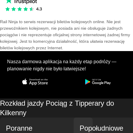
Rail Ninja to serwis rezerwacji biletów kolejowych online. Nie jest
przewoźnikiem kolejowym, nie posiada ani nie obsługuje żadnych
pociągów i nie reprezentuje oficjalnej strony internetowej żadnej firmy
kolejowej. Jest to komercyjna działalność, która ułatwia rezerwację
biletów kolejowych przez Internet.
Nasza darmowa aplikacja na każdy etap podróży —
planowanie nigdy nie było łatwiejsze!
Rozkład jazdy Pociąg z Tipperary do
Kilkenny
Poranne
Popołudniowe