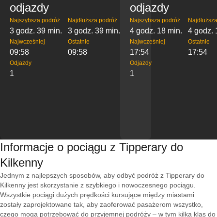
odjazdy
odjazdy
Najszybsza podróż
Najdłuższa podróż
Najszybsza podróż
Najdłuższa
3 godz. 39 min.
3 godz. 39 min.
4 godz. 18 min.
4 godz. 
Najwcześniej
Ostatnie
Najwcześniej
Ostatnie
09:58
09:58
17:54
17:54
Odjazdy
Odjazdy
1
1
Informacje o pociągu z Tipperary do
Kilkenny
Jednym z najlepszych sposobów, aby odbyć podróż z Tipperary do
Kilkenny jest skorzystanie z szybkiego i nowoczesnego pociągu.
Wszystkie pociągi dużych prędkości kursujące między miastami
zostały zaprojektowane tak, aby zaoferować pasażerom wszystko,
czego mogą potrzebować do przyjemnej podróży – w tym kilka klas do