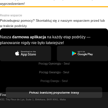
wyprzedzeniem!
Realne wsparcie
Potrzebujesz pomocy? Skontaktuj się z naszym wsparciem przed lub
w trakcie podróży.
Nasza
darmowa aplikacja
na każdy etap podróży —
planowanie nigdy nie było łatwiejsze!
Pociąg Gyeongju - Seul
Pociąg Gwangju - Seul
Pociąg Daegu - Seul
Pociąg Kork - Dublin
Pokaż bardziej popularne trasy
Firebird GT Limited (OC 1451)
Pociąg Dublin - Galway
432, Triq Fleur de Lys, Suite 1, Birkirkara, BKR 9061, Malta
Pociąg Londyn - Edinburgh