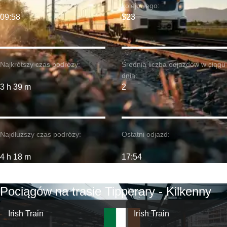
kolejowego:
09:58
$23
Najkrótszy czas podróży:
Średnia liczba odjazdów w ciągu
dnia:
3 h 39 m
2
Najdłuższy czas podróży:
Ostatni odjazd:
4 h 18 m
17:54
Pociągów na trasie Tipperary - Kilkenny
Irish Train
Irish Train