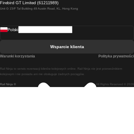
Firebird GT Limited (61211989)
Unit G 15/F Tal Building 49 Austin Road, KL, Hong Kong
Pociąg Rzym - Neapol
Pociąg Rovaniemi - Helsinki
Polski
Pociąg Lizbona - Lagos
Pociąg Lizbona - Porto
Wsparcie klienta
Pociąg Lizbona - Coimbra
Warunki korzystania
Polityka prywatności
Pociąg Madryt - Malaga
Rail Ninja to serwis rezerwacji biletów kolejowych online. Rail Ninja nie jest przewoźnikiem
Pociąg Madryt - Lizbona
kolejowym i nie posiada ani nie obsługuje żadnych pociągów.
Rail Ninja ®
All Rights Reserved © 2026
Pociąg Madryt - Barcelona
Pociąg Madryt - Alicante
Pociąg Madryt - Sewilla
Pociąg Malaga - Madryt
Pociąg Barcelona - Madryt