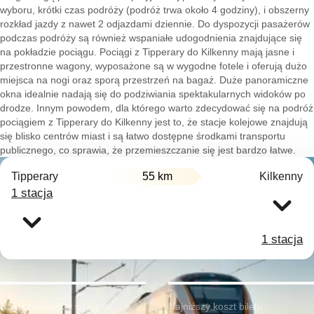
wyboru, krótki czas podróży (podróż trwa około 4 godziny), i obszerny
rozkład jazdy z nawet 2 odjazdami dziennie. Do dyspozycji pasażerów
podczas podróży są również wspaniałe udogodnienia znajdujące się
na pokładzie pociągu. Pociągi z Tipperary do Kilkenny mają jasne i
przestronne wagony, wyposażone są w wygodne fotele i oferują dużo
miejsca na nogi oraz sporą przestrzeń na bagaż. Duże panoramiczne
okna idealnie nadają się do podziwiania spektakularnych widoków po
drodze. Innym powodem, dla którego warto zdecydować się na podróż
pociągiem z Tipperary do Kilkenny jest to, że stacje kolejowe znajdują
się blisko centrów miast i są łatwo dostępne środkami transportu
publicznego, co sprawia, że przemieszczanie się jest bardzo łatwe.
Tipperary
55 km
Kilkenny
1 stacja
1 stacja
Najwcześniejszy wyjazd:
Najniższy koszt biletu