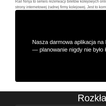
Rail Ninja to serwis rezerwacji biletów kolejowych on
strony internetowej żadnej firmy kolejowej. Jest to ko
Nasza darmowa aplikacja na 
— planowanie nigdy nie było ł
Rozkła