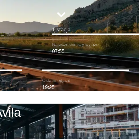
1 stacja
Najwcześniejszy wyjazd:
07:55
dnia:
Ostatni odjazd:
19:25
vila