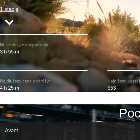
1 stacja
Najkrótszy czas podróży:
3 h 55 m
Najdłuższy czas podróży:
Najniższy koszt 
4 h 25 m
$53
Poc
Avant