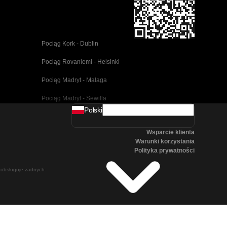
Pociąg Kork - Dublin
Pociąg Rovaniemi - Helsinki
Pociąg Madryt - Malaga
Pociąg Madryt - Sewilla
Polski
Pociąg Barcelona - Malaga
Wsparcie klienta
Pociąg Pusan - Cheonan(Asan)
Warunki korzystania
Polityka prywatności
Pociąg Wiedeń - Salzburg
ie obsługuje żadnych
Pociąg Seul - Pusan
Pociąg Göteborg - Stockholm
Pociąg Salzburg - Wiedeń
Pociąg Canberra - Sydney