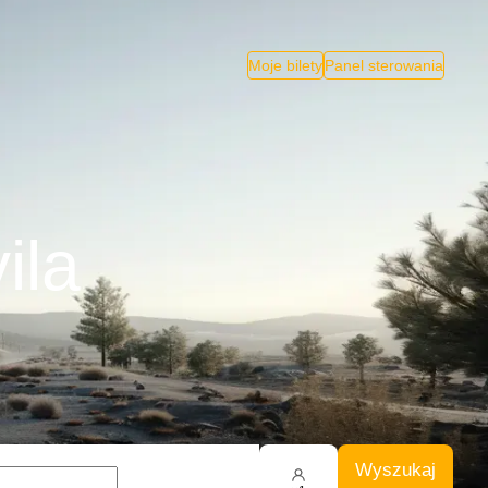
Moje bilety
Panel sterowania
ila
Wyszukaj