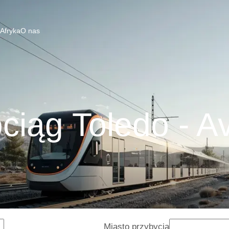
 Afryka
O nas
ciąg Toledo - Av
Miasto przybycia