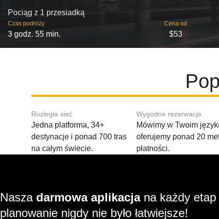
Pociąg z 1 przesiadką
Czas podróży
Cena od
3 godz. 55 min.
$53
Pop
Rozległa sieć
Wygodne rezerwacje
Jedna platforma, 34+
Mówimy w Twoim języku
destynacje i ponad 700 tras
oferujemy ponad 20 me
na całym świecie.
płatności.
Nasza
darmowa aplikacja
na każdy etap
planowanie nigdy nie było łatwiejsze!