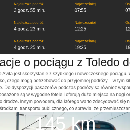
Najdłuższa podróż
Najwcześniej
Os
3 godz. 55 min.
07:55
0
Najdłuższa podróż
Najwcześniej
Os
4 godz. 23 min.
12:25
1
Najdłuższa podróż
Najwcześniej
Os
4 godz. 25 min.
19:25
1
acje o pociągu z Toledo d
Avila jest skorzystanie z szybkiego i nowoczesnego pociągu. 
o, czego mogą potrzebować do przyjemnej podróży – w tym kilka
nie. Do dyspozycji pasażerów podczas podróży są również wspa
yposażone są w wygodne fotele i oferują dużo miejsca na nogi
 drodze. Innym powodem, dla którego warto zdecydować się na p
 środkami transportu publicznego, co sprawia, że przemieszczani
145 km