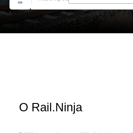
Rezerwacja grupowa
sie
O Rail.Ninja