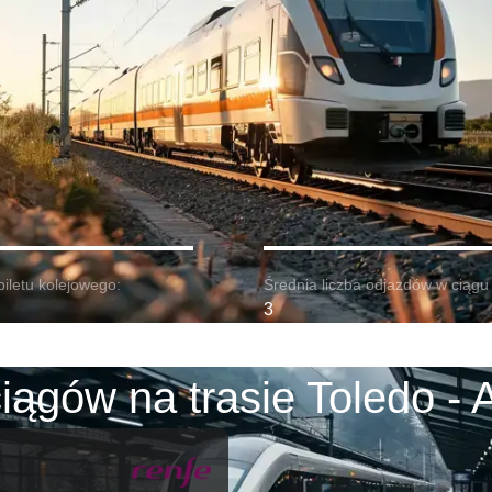
biletu kolejowego:
Średnia liczba odjazdów w ciągu 
3
iągów na trasie Toledo - A