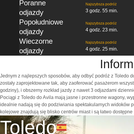
Poranne
Najszybsza podróż
3 godz. 55 min.
odjazdy
Popołudniowe
Najszybsza podróż
4 godz. 23 min.
odjazdy
Wieczorne
Najszybsza podróż
4 godz. 25 min.
odjazdy
Inform
Jednym z najlepszych sposobów, aby odbyć podróż z Toledo do 
zostały zaprojektowane tak, aby zaoferować pasażerom wszystk
godziny), i obszerny rozkład jazdy z nawet 3 odjazdami dzien
Pociągi z Toledo do Avila mają jasne i przestronne wagony, w
idealnie nadają się do podziwiania spektakularnych widoków po
kolejowe znajdują się blisko centrów miast i są łatwo dostępne
Toledo