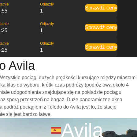
tatnie
Odjazdy
Sprawdź ceny
7:55
1
tatnie
Odjazdy
Sprawdź ceny
2:25
1
tatnie
Odjazdy
Sprawdź ceny
9:25
1
o Avila
Wszystkie pociągi dużych prędkości kursujące między miastami
 klas do wyboru, krótki czas podróży (podróż trwa około 4
niałe udogodnienia znajdujące się na pokładzie pociągu.
 oraz sporą przestrzeń na bagaż. Duże panoramiczne okna
odróż pociągiem z Toledo do Avila jest to, że stacje
e się jest bardzo łatwe.
Avila