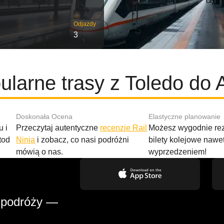
Odjazdy
3
ularne trasy z Toledo do A
Doskonała Ocena
Elastyczne planowanie
 i
Przeczytaj autentyczne
recenzje Rail
Możesz wygodnie r
tod
Ninja
i zobacz, co nasi podróżni
bilety kolejowe nawe
mówią o nas.
wyprzedzeniem!
 podróży —