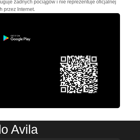
ługuje żadnych pociągów i nie reprezentuje oficjalnej
h przez Internet.
o Avila