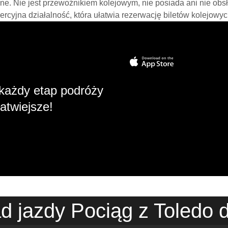
line. Nie jest przewoźnikiem kolejowym, nie posiada ani nie obs
mercyjna działalność, która ułatwia rezerwację biletów kolejowyc
każdy etap podróży
atwiejsze!
d jazdy Pociąg z Toledo d