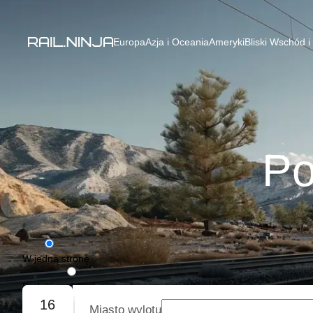
Europa
Azja i Oceania
Ameryki
Bliski Wschód i
Po
W jedną stronę
Podróż w obie strony
16
Miasto wylotu