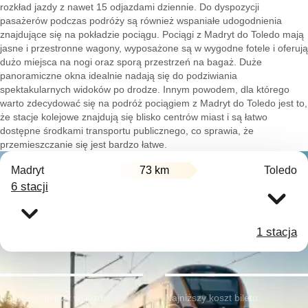
rozkład jazdy z nawet 15 odjazdami dziennie. Do dyspozycji
pasażerów podczas podróży są również wspaniałe udogodnienia
znajdujące się na pokładzie pociągu. Pociągi z Madryt do Toledo mają
jasne i przestronne wagony, wyposażone są w wygodne fotele i oferują
dużo miejsca na nogi oraz sporą przestrzeń na bagaż. Duże
panoramiczne okna idealnie nadają się do podziwiania
spektakularnych widoków po drodze. Innym powodem, dla którego
warto zdecydować się na podróż pociągiem z Madryt do Toledo jest to,
że stacje kolejowe znajdują się blisko centrów miast i są łatwo
dostępne środkami transportu publicznego, co sprawia, że
przemieszczanie się jest bardzo łatwe.
Madryt
73 km
Toledo
6 stacji
1 stacja
Najwcześniejszy wyjazd:
Najniższy koszt biletu