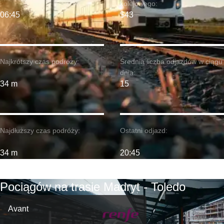
kolejowego:
06:45
$43
Najkrótszy czas podróży:
Średnia liczba odjazdów w ciągu
dnia:
34 m
15
Najdłuższy czas podróży:
Ostatni odjazd:
34 m
20:45
Pociągów na trasie Madryt - Toledo
Avant