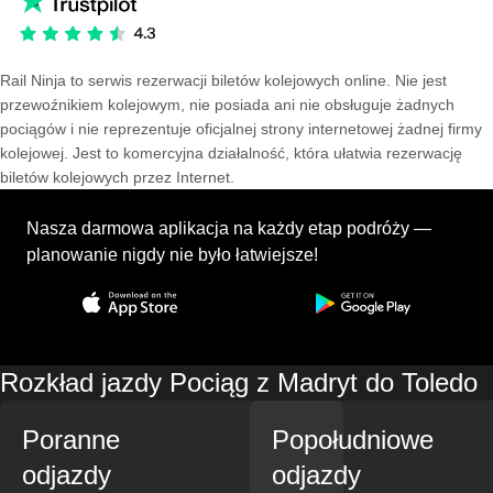
Rail Ninja to serwis rezerwacji biletów kolejowych online. Nie jest
przewoźnikiem kolejowym, nie posiada ani nie obsługuje żadnych
pociągów i nie reprezentuje oficjalnej strony internetowej żadnej firmy
kolejowej. Jest to komercyjna działalność, która ułatwia rezerwację
biletów kolejowych przez Internet.
Nasza darmowa aplikacja na każdy etap podróży —
planowanie nigdy nie było łatwiejsze!
Rozkład jazdy Pociąg z Madryt do Toledo
Poranne
Popołudniowe
odjazdy
odjazdy