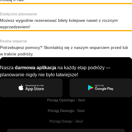
Elastyczne planowanie
Możesz wygodnie rezerwować bilety kolejowe nawet z rocznym
wyprzedzeniem!
Realne wsparcie
Potrzebujesz pomocy? Skontaktuj się z naszym wsparciem przed lub
w trakcie podróży.
Nasza
darmowa aplikacja
na każdy etap podróży —
planowanie nigdy nie było łatwiejsze!
Pociąg Gyeongju - Seul
Pociąg Gwangju - Seul
Pociąg Daegu - Seul