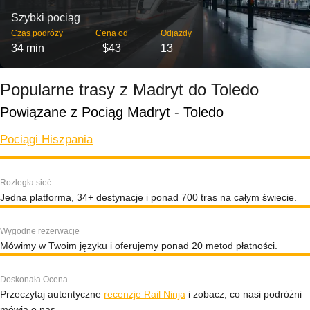
Szybki pociąg
Czas podróży
Cena od
Odjazdy
34 min
$43
13
Popularne trasy z Madryt do Toledo
Powiązane z Pociąg Madryt - Toledo
Pociągi Hiszpania
Rozległa sieć
Jedna platforma, 34+ destynacje i ponad 700 tras na całym świecie.
Wygodne rezerwacje
Mówimy w Twoim języku i oferujemy ponad 20 metod płatności.
Doskonała Ocena
Przeczytaj autentyczne
recenzje Rail Ninja
i zobacz, co nasi podróżni
mówią o nas.