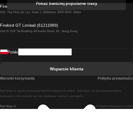
Pociąg Kork - Dublin
Pokaż bardziej popularne trasy
Firebird GT Limited (OC 1451)
Pociąg Dublin - Galway
432, Triq Fleur de Lys, Suite 1, Birkirkara, BKR 9061, Malta
Pociąg Londyn - Edinburgh
Firebird GT Limited (61211989)
Unit G 15/F Tal Building 49 Austin Road, KL, Hong Kong
Pociąg Rzym - Neapol
Pociąg Rovaniemi - Helsinki
Polski
Pociąg Lizbona - Lagos
Pociąg Lizbona - Porto
Wsparcie klienta
Pociąg Lizbona - Coimbra
Warunki korzystania
Polityka prywatności
Pociąg Madryt - Malaga
Rail Ninja to serwis rezerwacji biletów kolejowych online. Rail Ninja nie jest przewoźnikiem
Pociąg Madryt - Lizbona
kolejowym i nie posiada ani nie obsługuje żadnych pociągów.
Rail Ninja ®
All Rights Reserved © 2026
Pociąg Madryt - Barcelona
Pociąg Madryt - Alicante
Pociąg Madryt - Sewilla