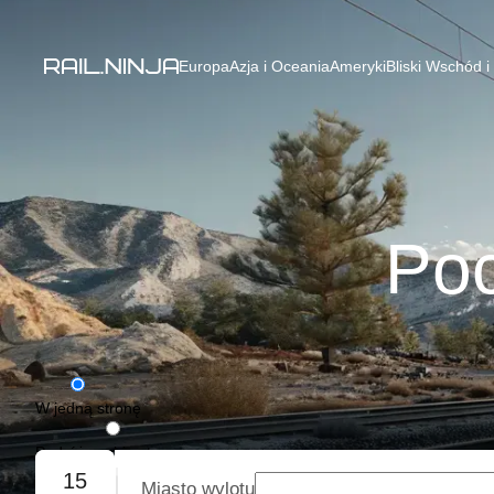
Europa
Azja i Oceania
Ameryki
Bliski Wschód i
Poc
W jedną stronę
Podróż w obie strony
15
Miasto wylotu