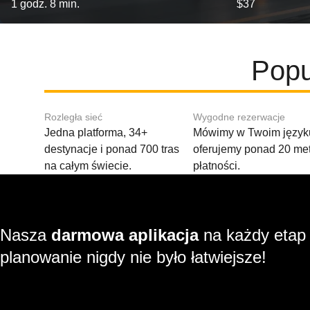
1 godz. 8 min.
$37
Popu
Rozległa sieć
Wygodne rezerwacje
Jedna platforma, 34+
Mówimy w Twoim języku
destynacje i ponad 700 tras
oferujemy ponad 20 me
na całym świecie.
płatności.
Nasza
darmowa aplikacja
na każdy etap
planowanie nigdy nie było łatwiejsze!