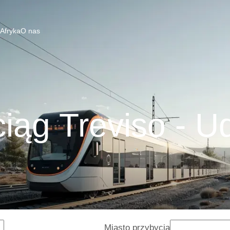
 Afryka
O nas
iąg Treviso - U
Miasto przybycia