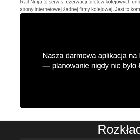
Rail Ninja to serwis rezerwacji biletów kolejowych on
strony internetowej żadnej firmy kolejowej. Jest to ko
Nasza darmowa aplikacja na 
— planowanie nigdy nie było ł
Rozkład