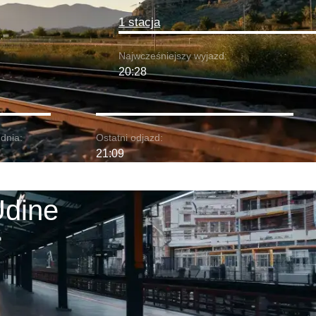
1 stacja
Najwcześniejszy wyjazd:
20:28
dnia:
Ostatni odjazd:
21:09
Udine