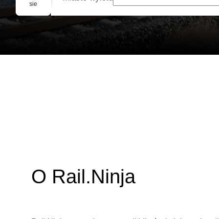
Rezerwacja grupowa
sie
O Rail.Ninja