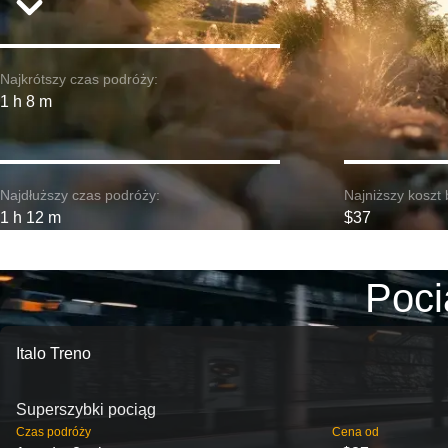
Najkrótszy czas podróży:
1 h 8 m
Najdłuższy czas podróży:
Najniższy koszt 
1 h 12 m
$37
Poci
Italo Treno
Superszybki pociąg
Czas podróży
Cena od