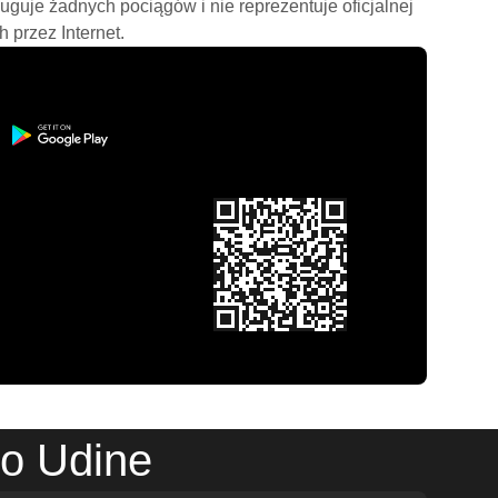
ługuje żadnych pociągów i nie reprezentuje oficjalnej
h przez Internet.
do Udine