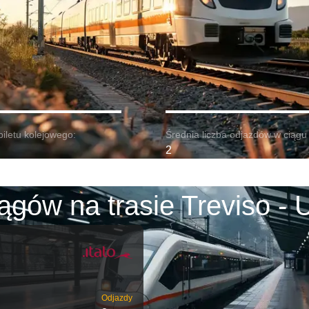
biletu kolejowego:
Średnia liczba odjazdów w ciągu 
2
ągów na trasie Treviso - 
Odjazdy