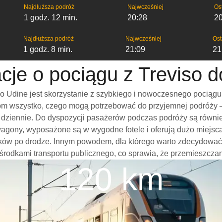
Najdłuższa podróż
Najwcześniej
Os
1 godz. 12 min.
20:28
2
Najdłuższa podróż
Najwcześniej
Ost
1 godz. 8 min.
21:09
21
cje o pociągu z Treviso 
o Udine jest skorzystanie z szybkiego i nowoczesnego pociągu
m wszystko, czego mogą potrzebować do przyjemnej podróży – w
mi dziennie. Do dyspozycji pasażerów podczas podróży są równi
 wagony, wyposażone są w wygodne fotele i oferują dużo miejs
ków po drodze. Innym powodem, dla którego warto zdecydować si
 środkami transportu publicznego, co sprawia, że przemieszczani
120 km