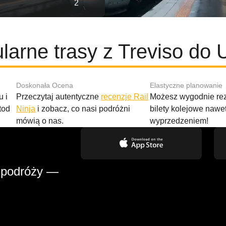
2
larne trasy z Treviso do 
Doskonała Ocena
Elastyczne planowanie
 i
Przeczytaj autentyczne
recenzje Rail
Możesz wygodnie r
tod
Ninja
i zobacz, co nasi podróżni
bilety kolejowe nawe
mówią o nas.
wyprzedzeniem!
 podróży —