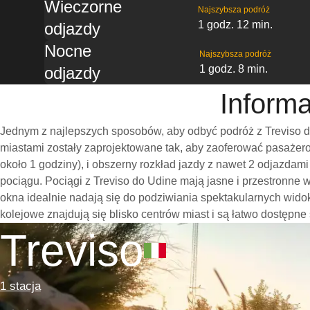
Wieczorne
Najszybsza podróż
1 godz. 12 min.
odjazdy
Nocne
Najszybsza podróż
1 godz. 8 min.
odjazdy
Informa
Jednym z najlepszych sposobów, aby odbyć podróż z Treviso d
miastami zostały zaprojektowane tak, aby zaoferować pasażero
około 1 godziny), i obszerny rozkład jazdy z nawet 2 odjazda
pociągu. Pociągi z Treviso do Udine mają jasne i przestronne
okna idealnie nadają się do podziwiania spektakularnych wido
kolejowe znajdują się blisko centrów miast i są łatwo dostępne
Treviso
1 stacja