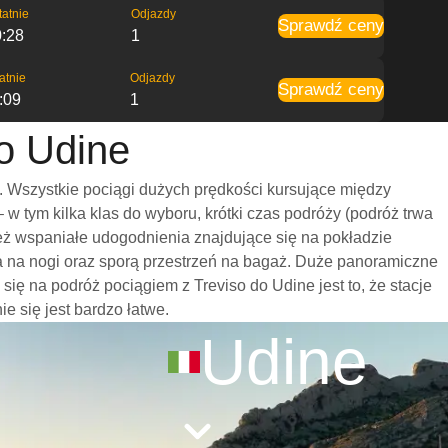
tatnie
Odjazdy
Sprawdź ceny
0:28
1
atnie
Odjazdy
Sprawdź ceny
:09
1
do Udine
. Wszystkie pociągi dużych prędkości kursujące między
 tym kilka klas do wyboru, krótki czas podróży (podróż trwa
eż wspaniałe udogodnienia znajdujące się na pokładzie
ca na nogi oraz sporą przestrzeń na bagaż. Duże panoramiczne
ę na podróż pociągiem z Treviso do Udine jest to, że stacje
e się jest bardzo łatwe.
Udine