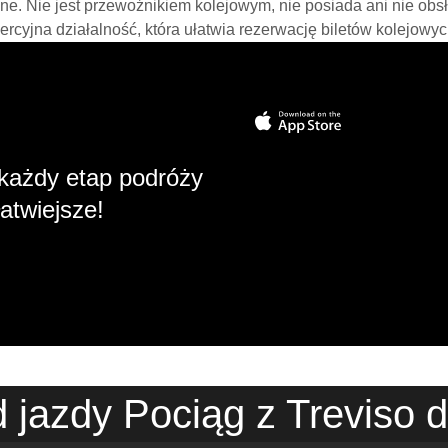
line. Nie jest przewoźnikiem kolejowym, nie posiada ani nie obs
mercyjna działalność, która ułatwia rezerwację biletów kolejowyc
każdy etap podróży
atwiejsze!
 jazdy Pociąg z Treviso 