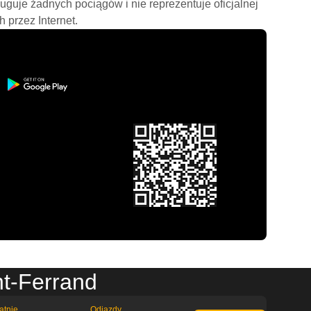
ługuje żadnych pociągów i nie reprezentuje oficjalnej
h przez Internet.
nt-Ferrand
atnie
Odjazdy