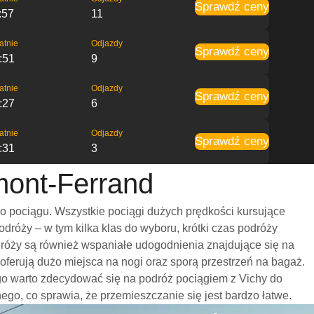
Sprawdź ceny
:57
11
atnie
Odjazdy
Sprawdź ceny
:51
9
atnie
Odjazdy
Sprawdź ceny
:27
6
atnie
Odjazdy
Sprawdź ceny
:31
3
mont-Ferrand
o pociągu. Wszystkie pociągi dużych prędkości kursujące
róży – w tym kilka klas do wyboru, krótki czas podróży
dróży są również wspaniałe udogodnienia znajdujące się na
oferują dużo miejsca na nogi oraz sporą przestrzeń na bagaż.
go warto zdecydować się na podróż pociągiem z Vichy do
nego, co sprawia, że przemieszczanie się jest bardzo łatwe.