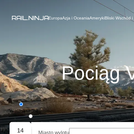
Europa
Azja i Oceania
Ameryki
Bliski Wschód i
Pociąg V
W jedną stronę
Podróż w obie strony
14
Miasto wylotu