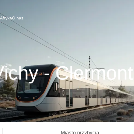
 Afryka
O nas
ichy - Clermon
Miasto przybycia