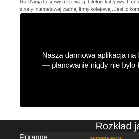
Rail Ninja to serwis rezerwacji biletów kolejowych on
strony internetowej żadnej firmy kolejowej. Jest to ko
Nasza darmowa aplikacja na 
— planowanie nigdy nie było ł
Rozkład j
Poranne
Najszybsza podróż