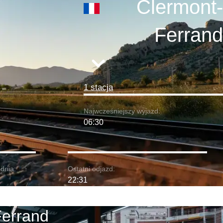
Clermont-
Ferrand
1 stacja
Najwcześniejszy wyjazd:
06:30
dnia:
Ostatni odjazd:
22:31
Ferrand