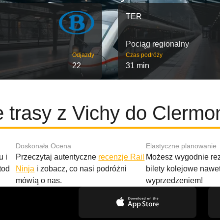
TER
Pociąg regionalny
Odjazdy
Czas podróży
22
31 min
 trasy z Vichy do Clermo
Doskonała Ocena
Elastyczne planowanie
 i
Przeczytaj autentyczne
recenzje Rail
Możesz wygodnie r
tod
Ninja
i zobacz, co nasi podróżni
bilety kolejowe nawe
mówią o nas.
wyprzedzeniem!