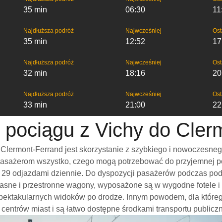
35 min
06:30
11
Najdłuższa podróż
Najwcześniej
Ost
35 min
12:52
17
Najdłuższa podróż
Najwcześniej
Ost
32 min
18:16
20
Najdłuższa podróż
Najwcześniej
Ost
33 min
21:00
22
o pociągu z Vichy do Cler
Clermont-Ferrand jest skorzystanie z szybkiego i nowoczesneg
pasażerom wszystko, czego mogą potrzebować do przyjemnej pod
wet 29 odjazdami dziennie. Do dyspozycji pasażerów podczas po
jasne i przestronne wagony, wyposażone są w wygodne fotele i 
spektakularnych widoków po drodze. Innym powodem, dla które
o centrów miast i są łatwo dostępne środkami transportu publicz