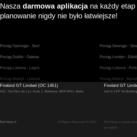
Nasza
darmowa aplikacja
na każdy etap
planowanie nigdy nie było łatwiejsze!
Pociąg Gyeongju - Seul
Pociąg Gwangju - Seu
Pociąg Dublin - Galway
Pociąg Londyn - Edin
Pociąg Lizbona - Lagos
Pociąg Lizbona - Port
Pociąg Madryt - Lizbona
Pociąg Madryt - Barce
Firebird GT Limited (OC 1451)
Firebird GT Limi
Pociąg Malaga - Madryt
Pociąg Barcelona - Ma
432, Triq Fleur de Lys, Suite 1, Birkirkara, BKR 9061, Malta
Unit G 15/F Tal Buildi
Pociąg Venice - Florencja
Pociąg Venice - Rzym
Pociąg Pusan - Seul
Pociąg Bratysława - 
Rail Ninja ®
All Rights Reserved © 2026
Rail Ninja to serwis re
Pociąg Wiedeń - Praga
Pociąg Seul - Ulsan
pociągów.
Pociąg Stockholm - Copenhagen
Pociąg Alicante - Madr