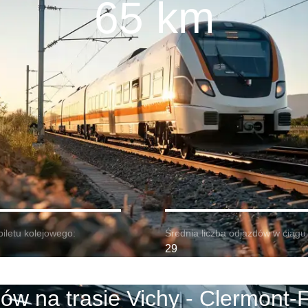
65 km
biletu kolejowego:
Średnia liczba odjazdów w ciągu 
29
ów na trasie Vichy - Clermont-