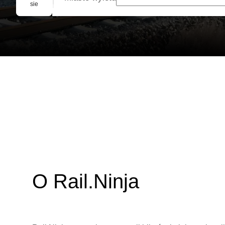
Rezerwacja grupowa
sie
O Rail.Ninja