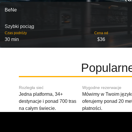
BeNe
Szybki pociąg
Czas podróży
Cena od
30 min
$36
Popularne
Rozległa sieć
Wygodne rezerwacje
Jedna platforma, 34+
Mówimy w Twoim języku
destynacje i ponad 700 tras
oferujemy ponad 20 me
na całym świecie.
płatności.