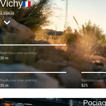
Vichy
1 stacja
Najkrótszy czas podróży:
30 m
Najdłuższy czas podróży:
Najniższy koszt 
35 m
$25
Pociąg