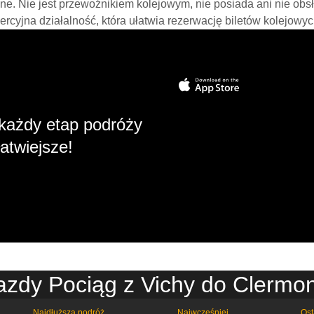
line. Nie jest przewoźnikiem kolejowym, nie posiada ani nie obs
mercyjna działalność, która ułatwia rezerwację biletów kolejowyc
każdy etap podróży
atwiejsze!
azdy Pociąg z Vichy do Clermo
Najdłuższa podróż
Najwcześniej
Ost