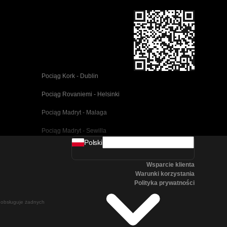
Pociąg Kork - Dublin
Pociąg Rovaniemi - Helsinki
Pociąg Madryt - Malaga
Pociąg Madryt - Sewilla
Polski
Pociąg Barcelona - Malaga
Wsparcie klienta
Pociąg Pusan - Cheonan(Asan)
Warunki korzystania
Polityka prywatności
Pociąg Wiedeń - Salzburg
ie obsługuje żadnych
Pociąg Seul - Pusan
Pociąg Göteborg - Stockholm