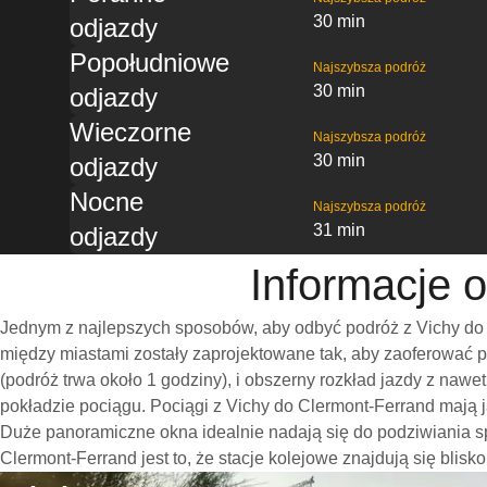
30 min
odjazdy
Popołudniowe
Najszybsza podróż
30 min
odjazdy
Wieczorne
Najszybsza podróż
30 min
odjazdy
Nocne
Najszybsza podróż
31 min
odjazdy
Informacje 
Jednym z najlepszych sposobów, aby odbyć podróż z Vichy do 
między miastami zostały zaprojektowane tak, aby zaoferować 
(podróż trwa około 1 godziny), i obszerny rozkład jazdy z na
pokładzie pociągu. Pociągi z Vichy do Clermont-Ferrand mają 
Duże panoramiczne okna idealnie nadają się do podziwiania 
Clermont-Ferrand jest to, że stacje kolejowe znajdują się blisk