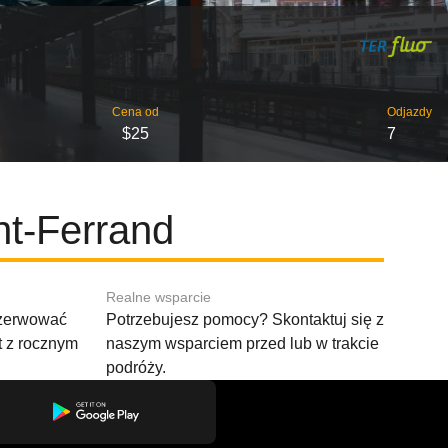
Cena od
Odjazdy
$25
7
nt-Ferrand
Realne wsparcie
ezerwować
Potrzebujesz pomocy? Skontaktuj się z
t z rocznym
naszym wsparciem przed lub w trakcie
podróży.