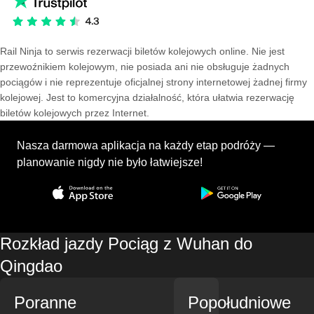
Rail Ninja to serwis rezerwacji biletów kolejowych online. Nie jest
przewoźnikiem kolejowym, nie posiada ani nie obsługuje żadnych
pociągów i nie reprezentuje oficjalnej strony internetowej żadnej firmy
kolejowej. Jest to komercyjna działalność, która ułatwia rezerwację
biletów kolejowych przez Internet.
Nasza darmowa aplikacja na każdy etap podróży —
planowanie nigdy nie było łatwiejsze!
Rozkład jazdy Pociąg z Wuhan do
Qingdao
Poranne
Popołudniowe