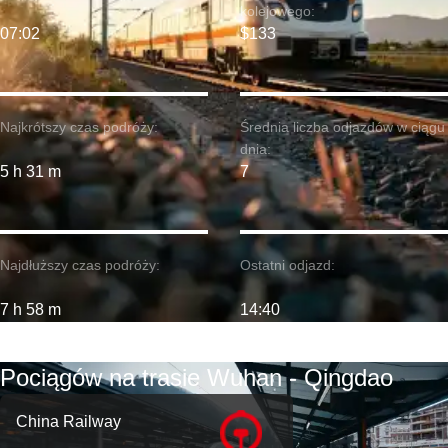
kolejowego:
07:02
$133
Najkrótszy czas podróży:
Średnia liczba odjazdów w ciągu
dnia:
5 h 31 m
7
Najdłuższy czas podróży:
Ostatni odjazd:
7 h 58 m
14:40
Pociągów na trasie Wuhan - Qingdao
China Railway