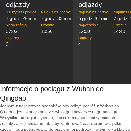
odjazdy
odjazdy
Najszybsza podróż
Najdłuższa podróż
Najszybsza podróż
Najdłuższa
7 godz. 28 min.
7 godz. 33 min.
5 godz. 31 min.
7 godz. 
Najwcześniej
Ostatnie
Najwcześniej
Ostatnie
07:02
10:56
12:00
14:40
Odjazdy
Odjazdy
3
4
Informacje o pociągu z Wuhan do
Qingdao
Jednym z najlepszych sposobów, aby odbyć podróż z Wuhan do
Qingdao jest skorzystanie z szybkiego i nowoczesnego pociągu.
Wszystkie pociągi dużych prędkości kursujące między miastami
zostały zaprojektowane tak, aby zaoferować pasażerom wszystko,
czego mogą potrzebować do przyjemnej podróży – w tym kilka klas do