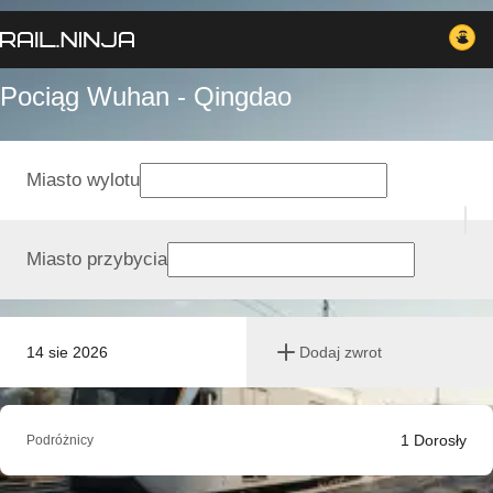
Pociąg Wuhan - Qingdao
Miasto wylotu
Miasto przybycia
14 sie 2026
Dodaj zwrot
1
Dorosły
Podróżnicy