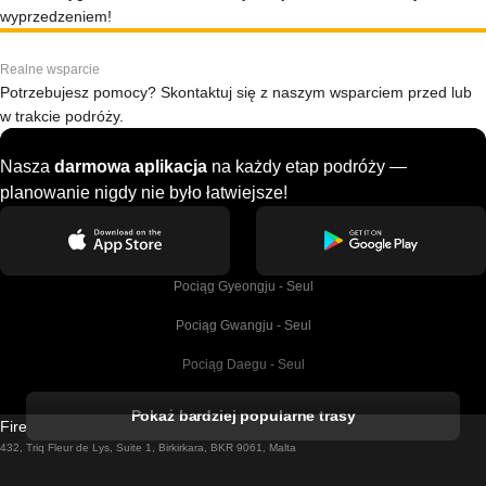
wyprzedzeniem!
Realne wsparcie
Potrzebujesz pomocy? Skontaktuj się z naszym wsparciem przed lub
w trakcie podróży.
Nasza
darmowa aplikacja
na każdy etap podróży —
planowanie nigdy nie było łatwiejsze!
Pociąg Gyeongju - Seul
Pociąg Gwangju - Seul
Pociąg Daegu - Seul
Pociąg Kork - Dublin
Pokaż bardziej popularne trasy
Firebird GT Limited (OC 1451)
Pociąg Dublin - Galway
432, Triq Fleur de Lys, Suite 1, Birkirkara, BKR 9061, Malta
Pociąg Londyn - Edinburgh