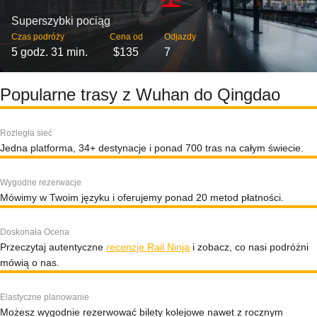
Superszybki pociąg
Czas podróży
Cena od
Odjazdy
5 godz. 31 min.
$135
7
Popularne trasy z Wuhan do Qingdao
Rozległa sieć
Jedna platforma, 34+ destynacje i ponad 700 tras na całym świecie.
Wygodne rezerwacje
Mówimy w Twoim języku i oferujemy ponad 20 metod płatności.
Doskonała Ocena
Przeczytaj autentyczne
recenzje Rail Ninja
i zobacz, co nasi podróżni
mówią o nas.
Elastyczne planowanie
Możesz wygodnie rezerwować bilety kolejowe nawet z rocznym