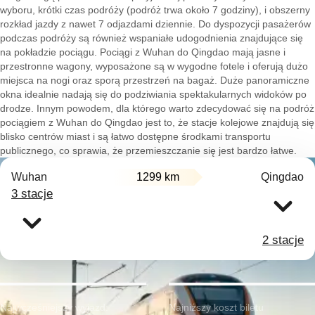
wyboru, krótki czas podróży (podróż trwa około 7 godziny), i obszerny
rozkład jazdy z nawet 7 odjazdami dziennie. Do dyspozycji pasażerów
podczas podróży są również wspaniałe udogodnienia znajdujące się
na pokładzie pociągu. Pociągi z Wuhan do Qingdao mają jasne i
przestronne wagony, wyposażone są w wygodne fotele i oferują dużo
miejsca na nogi oraz sporą przestrzeń na bagaż. Duże panoramiczne
okna idealnie nadają się do podziwiania spektakularnych widoków po
drodze. Innym powodem, dla którego warto zdecydować się na podróż
pociągiem z Wuhan do Qingdao jest to, że stacje kolejowe znajdują się
blisko centrów miast i są łatwo dostępne środkami transportu
publicznego, co sprawia, że przemieszczanie się jest bardzo łatwe.
Wuhan
1299 km
Qingdao
3 stacje
2 stacje
Najwcześniejszy wyjazd:
Najniższy koszt biletu