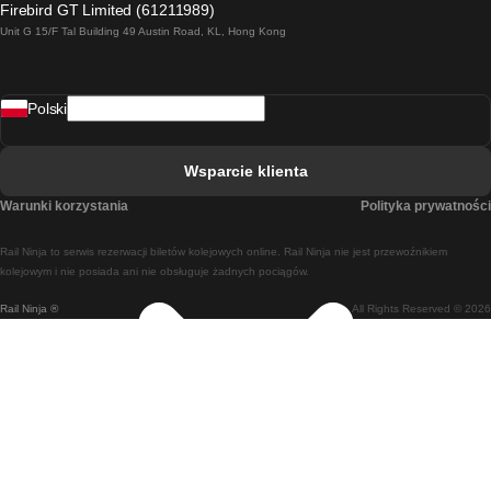
Firebird GT Limited (61211989)
Unit G 15/F Tal Building 49 Austin Road, KL, Hong Kong
Pociąg Rzym - Neapol
Pociąg Rovaniemi - Helsinki
Polski
Pociąg Lizbona - Lagos
Pociąg Lizbona - Porto
Wsparcie klienta
Pociąg Lizbona - Coimbra
Warunki korzystania
Polityka prywatności
Pociąg Madryt - Malaga
Rail Ninja to serwis rezerwacji biletów kolejowych online. Rail Ninja nie jest przewoźnikiem
Pociąg Madryt - Lizbona
kolejowym i nie posiada ani nie obsługuje żadnych pociągów.
Rail Ninja ®
All Rights Reserved © 2026
Pociąg Madryt - Barcelona
Pociąg Madryt - Alicante
Pociąg Madryt - Sewilla
Pociąg Malaga - Madryt
Pociąg Barcelona - Madryt