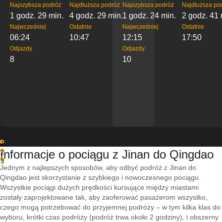
Najszybsza podróż
Najdłuższa podróż
Najszybsza podróż
Najdłuższa po
1 godz. 29 min.
4 godz. 29 min.
1 godz. 24 min.
2 godz. 41 
Najwcześniej
Ostatnie
Najwcześniej
Ostatnie
06:24
10:47
12:15
17:50
Odjazdy
Odjazdy
8
10
1
Informacje o pociągu z Jinan do Qingdao
2
3
Jednym z najlepszych sposobów, aby odbyć podróż z Jinan do
Qingdao jest skorzystanie z szybkiego i nowoczesnego pociągu.
Wszystkie pociągi dużych prędkości kursujące między miastami
zostały zaprojektowane tak, aby zaoferować pasażerom wszystko,
czego mogą potrzebować do przyjemnej podróży – w tym kilka klas do
wyboru, krótki czas podróży (podróż trwa około 2 godziny), i obszerny