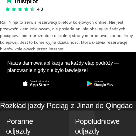
Rail Ninja to serwis rezerwacji biletów kolejowych online. Nie jest
przewoźnikiem kolejowym, nie posiada ani nie obsługuje żadnych
pociągów i nie reprezentuje oficjalnej strony internetowej żadnej firmy
kolejowej. Jest to komercyjna działalność, która ułatwia rezerwację
biletów kolejowych przez Internet.
Nasza darmowa aplikacja na każdy etap podróży —
planowanie nigdy nie było łatwiejsze!
Rozkład jazdy Pociąg z Jinan do Qingdao
Poranne
Popołudniowe
odjazdy
odjazdy