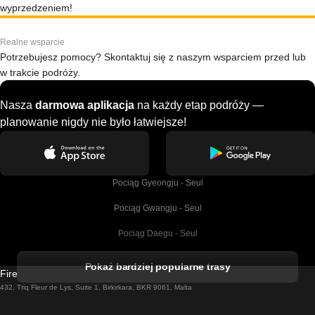
wyprzedzeniem!
Realne wsparcie
Potrzebujesz pomocy? Skontaktuj się z naszym wsparciem przed lub
w trakcie podróży.
Nasza
darmowa aplikacja
na każdy etap podróży —
planowanie nigdy nie było łatwiejsze!
Pociąg Gyeongju - Seul
Pociąg Gwangju - Seul
Pociąg Daegu - Seul
Pociąg Kork - Dublin
Pokaż bardziej popularne trasy
Firebird GT Limited (OC 1451)
Pociąg Dublin - Galway
432, Triq Fleur de Lys, Suite 1, Birkirkara, BKR 9061, Malta
Pociąg Londyn - Edinburgh