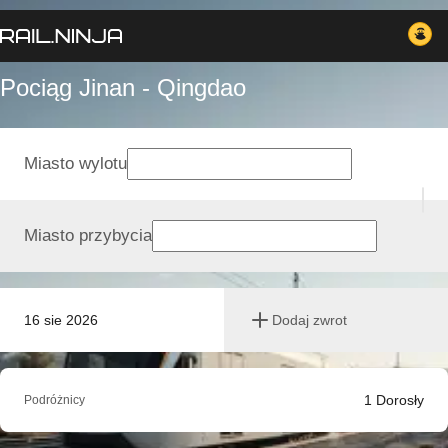
Pociąg Jinan - Qingdao
Miasto wylotu
Miasto przybycia
16 sie 2026
Dodaj zwrot
1
Dorosły
Podróżnicy