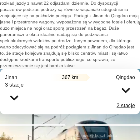
rozkład jazdy z nawet 22 odjazdami dziennie. Do dyspozycji
pasażerów podczas podróży są również wspaniałe udogodnienia
znajdujące się na pokładzie pociągu. Pociągi z Jinan do Qingdao mają
jasne i przestronne wagony, wyposażone są w wygodne fotele i oferują
dużo miejsca na nogi oraz sporą przestrzeń na bagaż. Duże
panoramiczne okna idealnie nadają się do podziwiania
spektakularnych widoków po drodze. Innym powodem, dla którego
warto zdecydować się na podróż pociągiem z Jinan do Qingdao jest
to, że stacje kolejowe znajdują się blisko centrów miast i są łatwo
dostępne środkami transportu publicznego, co sprawia, że
przemieszczanie się jest bardzo łatwe.
Jinan
367 km
Qingdao
3 stacje
2 stacje
Najwcześniejszy wyjazd:
Najniższy koszt biletu