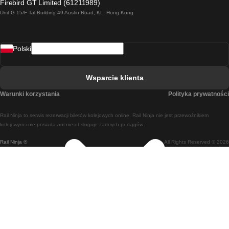
Firebird GT Limited (61211989)
Unit G 15/F Tal Building 49 Austin Road, KL, Hong Kong
Pociąg Rzym - Neapol
Pociąg Rovaniemi - Helsinki
Polski
Pociąg Lizbona - Lagos
Pociąg Lizbona - Porto
Wsparcie klienta
Pociąg Lizbona - Coimbra
Warunki korzystania
Polityka prywatności
Pociąg Madryt - Malaga
Rail Ninja to serwis rezerwacji biletów kolejowych online. Rail Ninja nie jest przewoźnikiem
Pociąg Madryt - Lizbona
kolejowym i nie posiada ani nie obsługuje żadnych pociągów.
Rail Ninja ®
All Rights Reserved © 2026
Pociąg Madryt - Barcelona
Pociąg Madryt - Alicante
Pociąg Madryt - Sewilla
Pociąg Malaga - Madryt
Pociąg Barcelona - Madryt