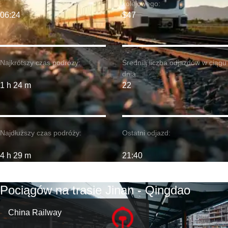
kolejowego:
06:24
$47
Najkrótszy czas podróży:
Średnia liczba odjazdów w ciągu
dnia:
1 h 24 m
22
Najdłuższy czas podróży:
Ostatni odjazd:
4 h 29 m
21:40
Pociągów na trasie Jinan - Qingdao
China Railway