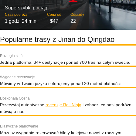
Superszybki pociąg
Czas podróży
Cena od
Odjazdy
1 godz. 24 min.
$47
22
Popularne trasy z Jinan do Qingdao
Rozległa sieć
Jedna platforma, 34+ destynacje i ponad 700 tras na całym świecie.
Wygodne rezerwacje
Mówimy w Twoim języku i oferujemy ponad 20 metod płatności.
Doskonała Ocena
Przeczytaj autentyczne
recenzje Rail Ninja
i zobacz, co nasi podróżni
mówią o nas.
Elastyczne planowanie
Możesz wygodnie rezerwować bilety kolejowe nawet z rocznym