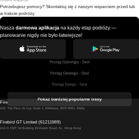
Realne wsparcie
Potrzebujesz pomocy? Skontaktuj się z naszym wsparciem przed lub
w trakcie podróży.
Nasza
darmowa aplikacja
na każdy etap podróży —
planowanie nigdy nie było łatwiejsze!
Pociąg Gyeongju - Seul
Pociąg Gwangju - Seul
Pociąg Daegu - Seul
Pociąg Kork - Dublin
Pokaż bardziej popularne trasy
Firebird GT Limited (OC 1451)
Pociąg Dublin - Galway
432, Triq Fleur de Lys, Suite 1, Birkirkara, BKR 9061, Malta
Pociąg Londyn - Edinburgh
Firebird GT Limited (61211989)
Unit G 15/F Tal Building 49 Austin Road, KL, Hong Kong
Pociąg Rzym - Neapol