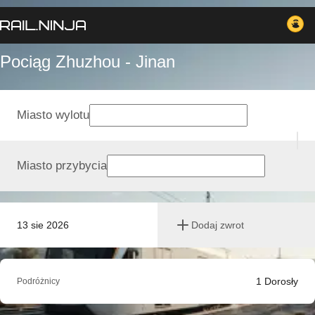
Pociąg Zhuzhou - Jinan
Miasto wylotu
Miasto przybycia
13 sie 2026
Dodaj zwrot
1
Dorosły
Podróżnicy