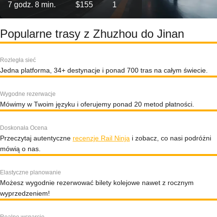
7 godz. 8 min.
$155
1
Popularne trasy z Zhuzhou do Jinan
Rozległa sieć
Jedna platforma, 34+ destynacje i ponad 700 tras na całym świecie.
Wygodne rezerwacje
Mówimy w Twoim języku i oferujemy ponad 20 metod płatności.
Doskonała Ocena
Przeczytaj autentyczne
recenzje Rail Ninja
i zobacz, co nasi podróżni
mówią o nas.
Elastyczne planowanie
Możesz wygodnie rezerwować bilety kolejowe nawet z rocznym
wyprzedzeniem!