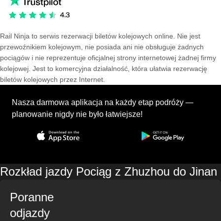
Rail Ninja to serwis rezerwacji biletów kolejowych online. Nie jest
przewoźnikiem kolejowym, nie posiada ani nie obsługuje żadnych
pociągów i nie reprezentuje oficjalnej strony internetowej żadnej firmy
kolejowej. Jest to komercyjna działalność, która ułatwia rezerwację
biletów kolejowych przez Internet.
Nasza darmowa aplikacja na każdy etap podróży —
planowanie nigdy nie było łatwiejsze!
Rozkład jazdy Pociąg z Zhuzhou do Jinan
Poranne
odjazdy