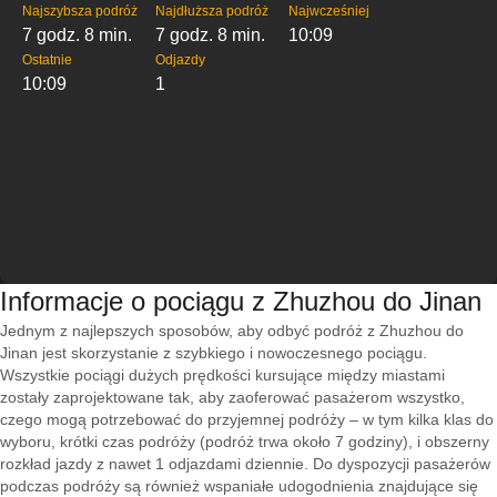
Najszybsza podróż
Najdłuższa podróż
Najwcześniej
7 godz. 8 min.
7 godz. 8 min.
10:09
Ostatnie
Odjazdy
10:09
1
Informacje o pociągu z Zhuzhou do Jinan
Jednym z najlepszych sposobów, aby odbyć podróż z Zhuzhou do
Jinan jest skorzystanie z szybkiego i nowoczesnego pociągu.
Wszystkie pociągi dużych prędkości kursujące między miastami
zostały zaprojektowane tak, aby zaoferować pasażerom wszystko,
czego mogą potrzebować do przyjemnej podróży – w tym kilka klas do
wyboru, krótki czas podróży (podróż trwa około 7 godziny), i obszerny
rozkład jazdy z nawet 1 odjazdami dziennie. Do dyspozycji pasażerów
podczas podróży są również wspaniałe udogodnienia znajdujące się