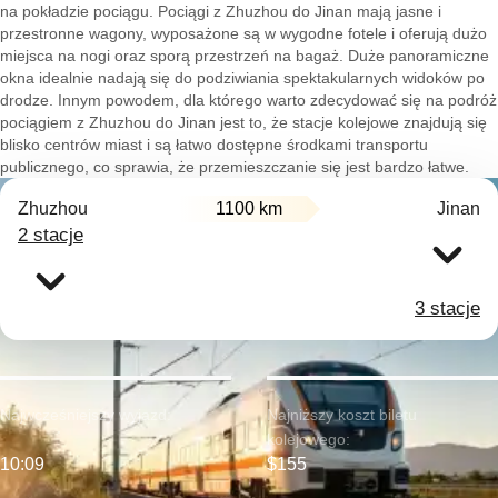
na pokładzie pociągu. Pociągi z Zhuzhou do Jinan mają jasne i
przestronne wagony, wyposażone są w wygodne fotele i oferują dużo
miejsca na nogi oraz sporą przestrzeń na bagaż. Duże panoramiczne
okna idealnie nadają się do podziwiania spektakularnych widoków po
drodze. Innym powodem, dla którego warto zdecydować się na podróż
pociągiem z Zhuzhou do Jinan jest to, że stacje kolejowe znajdują się
blisko centrów miast i są łatwo dostępne środkami transportu
publicznego, co sprawia, że przemieszczanie się jest bardzo łatwe.
Zhuzhou
1100 km
Jinan
2 stacje
3 stacje
Najwcześniejszy wyjazd:
Najniższy koszt biletu
kolejowego:
10:09
$155