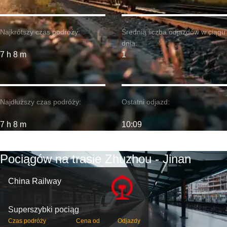
Najkrótszy czas podróży:
Średnia liczba odjazdów w ciągu
dnia:
7 h 8 m
1
Najdłuższy czas podróży:
Ostatni odjazd:
7 h 8 m
10:09
Pociągów na trasie Zhuzhou - Jinan
China Railway
Superszybki pociąg
Czas podróży
Cena od
Odjazdy