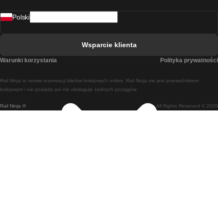
Pociąg Rovaniemi - Helsinki
Polski
Pociąg Lizbona - Lagos
Pociąg Lizbona - Porto
Wsparcie klienta
Pociąg Lizbona - Coimbra
Warunki korzystania
Polityka prywatności
Pociąg Madryt - Malaga
Rail Ninja to serwis rezerwacji biletów kolejowych online. Rail Ninja nie jest przewoźnikiem
Pociąg Madryt - Lizbona
kolejowym i nie posiada ani nie obsługuje żadnych pociągów.
Rail Ninja ®
All Rights Reserved © 2026
Pociąg Madryt - Barcelona
Pociąg Madryt - Alicante
Pociąg Madryt - Sewilla
Pociąg Malaga - Madryt
Pociąg Barcelona - Madryt
Pociąg Barcelona - Sewilla
Pociąg Barcelona - Malaga