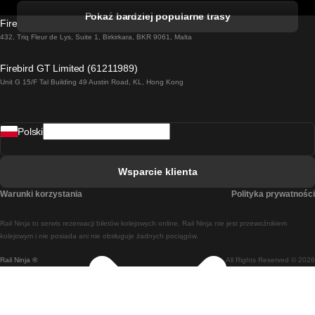
Pociąg Kork - Dublin
Pokaż bardziej popularne trasy
Firebird GT Limited (OC 1451)
Pociąg Dublin - Galway
432, Triq Fleur de Lys, Suite 1, Birkirkara, BKR 9061, Malta
Pociąg Londyn - Edinburgh
Firebird GT Limited (61211989)
Unit G 15/F Tal Building 49 Austin Road, KL, Hong Kong
Pociąg Rzym - Neapol
Pociąg Rovaniemi - Helsinki
Polski
Pociąg Lizbona - Lagos
Pociąg Lizbona - Porto
Wsparcie klienta
Pociąg Lizbona - Coimbra
Warunki korzystania
Polityka prywatności
Pociąg Madryt - Malaga
Rail Ninja to serwis rezerwacji biletów kolejowych online. Rail Ninja nie jest przewoźnikiem
Pociąg Madryt - Lizbona
kolejowym i nie posiada ani nie obsługuje żadnych pociągów.
Rail Ninja ®
All Rights Reserved © 2026
Pociąg Madryt - Barcelona
Pociąg Madryt - Alicante
Pociąg Madryt - Sewilla