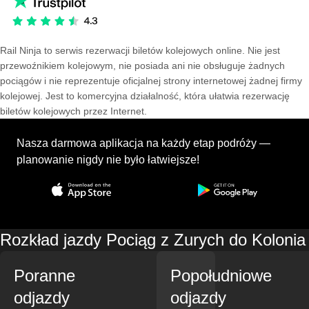
Rail Ninja to serwis rezerwacji biletów kolejowych online. Nie jest
przewoźnikiem kolejowym, nie posiada ani nie obsługuje żadnych
pociągów i nie reprezentuje oficjalnej strony internetowej żadnej firmy
kolejowej. Jest to komercyjna działalność, która ułatwia rezerwację
biletów kolejowych przez Internet.
Nasza darmowa aplikacja na każdy etap podróży —
planowanie nigdy nie było łatwiejsze!
Rozkład jazdy Pociąg z Zurych do Kolonia
Poranne
Popołudniowe
odjazdy
odjazdy