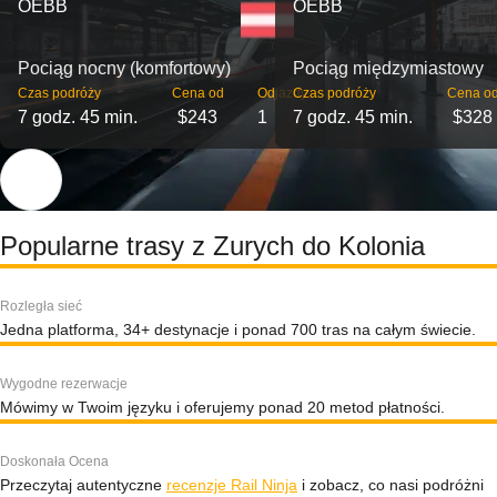
OEBB
OEBB
Pociąg nocny (komfortowy)
Pociąg międzymiastowy
Czas podróży
Cena od
Odjazdy
Czas podróży
Cena o
7 godz. 45 min.
$243
1
7 godz. 45 min.
$328
Popularne trasy z Zurych do Kolonia
Rozległa sieć
Jedna platforma, 34+ destynacje i ponad 700 tras na całym świecie.
Wygodne rezerwacje
Mówimy w Twoim języku i oferujemy ponad 20 metod płatności.
Doskonała Ocena
Przeczytaj autentyczne
recenzje Rail Ninja
i zobacz, co nasi podróżni