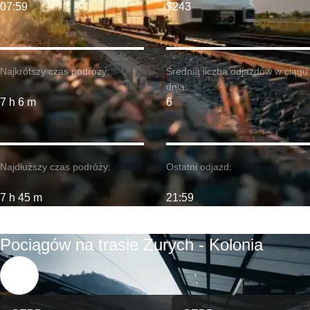
07:59
$243
Najkrótszy czas podróży:
Średnia liczba odjazdów w ciągu
dnia:
7 h 6 m
6
Najdłuższy czas podróży:
Ostatni odjazd:
7 h 45 m
21:59
Pociągów na trasie Zurych - Kolonia