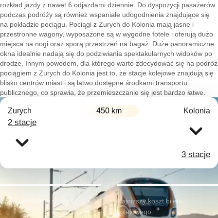
rozkład jazdy z nawet 6 odjazdami dziennie. Do dyspozycji pasażerów
podczas podróży są również wspaniałe udogodnienia znajdujące się
na pokładzie pociągu. Pociągi z Zurych do Kolonia mają jasne i
przestronne wagony, wyposażone są w wygodne fotele i oferują dużo
miejsca na nogi oraz sporą przestrzeń na bagaż. Duże panoramiczne
okna idealnie nadają się do podziwiania spektakularnych widoków po
drodze. Innym powodem, dla którego warto zdecydować się na podróż
pociągiem z Zurych do Kolonia jest to, że stacje kolejowe znajdują się
blisko centrów miast i są łatwo dostępne środkami transportu
publicznego, co sprawia, że przemieszczanie się jest bardzo łatwe.
Zurych
450 km
Kolonia
2 stacje
3 stacje
Najwcześniejszy wyjazd:
Najniższy koszt biletu
kolejowego: