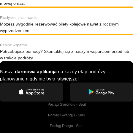
mówią o nas.
Elastyczne planowanie
Możesz wygodnie rezerwować bilety kolejowe nawet z rocznym
wyprzedzeniem!
Realne wsparcie
Potrzebujesz pomocy? Skontaktuj się z naszym wsparciem przed lub
w trakcie podróży.
Nasza
darmowa aplikacja
na każdy etap podróży —
planowanie nigdy nie było łatwiejsze!
Pociąg Gyeongju - Seul
Pociąg Gwangju - Seul
Pociąg Daegu - Seul