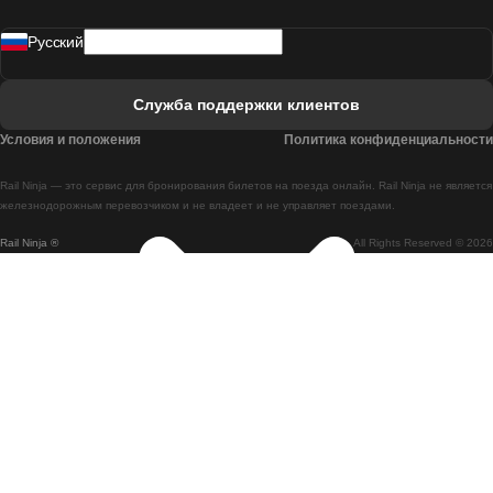
Поезд Мадрид - Лиссабон
Pусский
Поезд Лиссабон - Фару
Поезд Фару - Лиссабон
Служба поддержки клиентов
Поезд Лиссабон - Коимбра
Условия и положения
Политика конфиденциальности
Поезд Коимбра - Лиссабон
Rail Ninja — это сервис для бронирования билетов на поезда онлайн. Rail Ninja не является
Поезд Лиссабон - Брага
железнодорожным перевозчиком и не владеет и не управляет поездами.
Rail Ninja ®
All Rights Reserved © 2026
Поезд Брага - Лиссабон
Поезд Порту - Коимбра
Поезд Коимбра - Порту
Поезд Барселона - Мадрид
Поезд Мадрид - Барселона
Поезд Барселона - Валенсия
Поезд Валенсия - Барселона