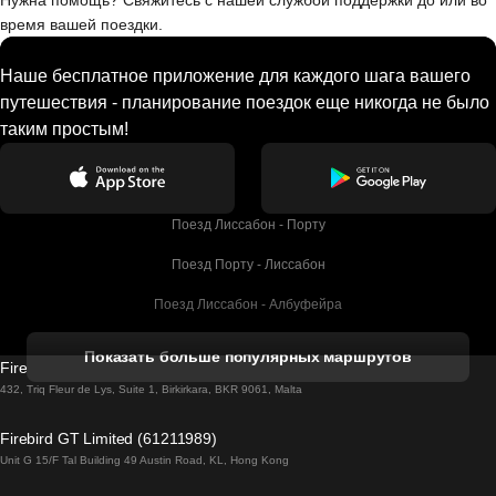
Нужна помощь? Свяжитесь с нашей службой поддержки до или во
время вашей поездки.
Наше бесплатное приложение для каждого шага вашего
путешествия - планирование поездок еще никогда не было
таким простым!
Поезд Лиссабон - Порту
Поезд Порту - Лиссабон
Поезд Лиссабон - Албуфейра
Поезд Албуфейра - Лиссабон
Показать больше популярных маршрутов
Firebird GT Limited (OC 1451)
Поезд Лиссабон - Лагос
432, Triq Fleur de Lys, Suite 1, Birkirkara, BKR 9061, Malta
Поезд Лагос - Лиссабон
Firebird GT Limited (61211989)
Unit G 15/F Tal Building 49 Austin Road, KL, Hong Kong
Поезд Лиссабон - Мадрид