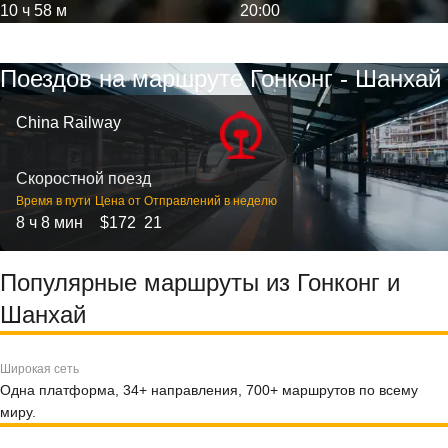
10 ч 58 м
20:00
Поездов на маршруте Гонконг - Шанхай
China Railway
Скоростной поезд
Время в пути
Цена от
Отправлений в неделю
8 ч 8 мин
$172
21
Популярные маршруты из Гонконг и
Шанхай
Широкая сеть
Одна платформа, 34+ направления, 700+ маршрутов по всему
миру.