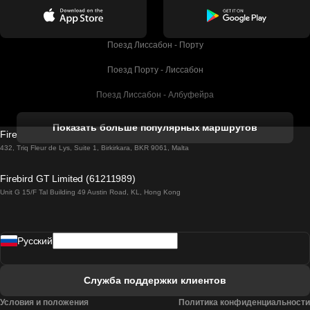
Поезд Лиссабон - Порту
Поезд Порту - Лиссабон
Поезд Лиссабон - Албуфейра
Поезд Албуфейра - Лиссабон
Показать больше популярных маршрутов
Firebird GT Limited (OC 1451)
Поезд Лиссабон - Лагос
432, Triq Fleur de Lys, Suite 1, Birkirkara, BKR 9061, Malta
Поезд Лагос - Лиссабон
Firebird GT Limited (61211989)
Unit G 15/F Tal Building 49 Austin Road, KL, Hong Kong
Поезд Лиссабон - Мадрид
Поезд Мадрид - Лиссабон
Pусский
Поезд Лиссабон - Фару
Поезд Фару - Лиссабон
Служба поддержки клиентов
Поезд Лиссабон - Коимбра
Условия и положения
Политика конфиденциальности