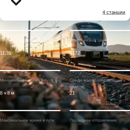
4 станции
Первое отправление:
Самая низкая цена:
11:35
$172
Минимальное время в пути:
Средн. кол-во отправлений в
неделю:
8 ч 8 м
21
Максимальное время в пути:
Последнее отправление: