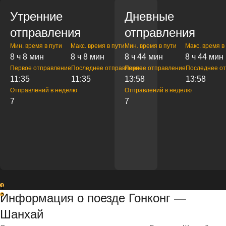
Утренние
Дневные
отправления
отправления
Мин. время в пути
Макс. время в пути
Мин. время в пути
Макс. время в
8 ч 8 мин
8 ч 8 мин
8 ч 44 мин
8 ч 44 мин
Первое отправление
Последнее отправление
Первое отправление
Последнее о
11:35
11:35
13:58
13:58
Отправлений в неделю
Отправлений в неделю
7
7
1
Информация о поезде Гонконг —
2
Шанхай