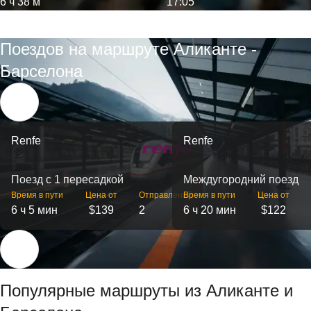
6 ч 38 м
17:05
Поездов на маршруте Аликанте -
Барселона
Renfe
Renfe
Поезд с 1 пересадкой
Междугородний поезд
Время в пути
Цена от
Отправлений
Время в пути
Цена от
6 ч 5 мин
$139
2
6 ч 20 мин
$122
Популярные маршруты из Аликанте и