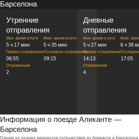
Барселона
Утренние
Дневные
отправления
отправления
Мин. время в пути
Макс. время в пути
Мин. время в пути
Макс. врем
5 ч 17 мин
5 ч 35 мин
5 ч 27 мин
6 ч 38 
Первое отправление
Последнее отправление
Первое отправление
Последне
06:55
09:15
14:13
17:05
Отправлений
Отправлений
2
4
Информация о поезде Аликанте —
Барселона
Одним из лучших вариантов путешествия из Аликанте в Барселона