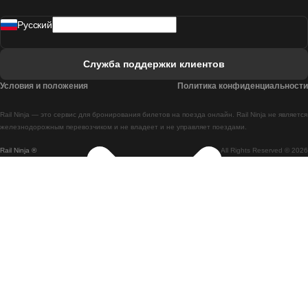
Поезд Мадрид - Лиссабон
Pусский
Поезд Лиссабон - Фару
Поезд Фару - Лиссабон
Служба поддержки клиентов
Поезд Лиссабон - Коимбра
Условия и положения
Политика конфиденциальности
Поезд Коимбра - Лиссабон
Rail Ninja — это сервис для бронирования билетов на поезда онлайн. Rail Ninja не является
Поезд Лиссабон - Брага
железнодорожным перевозчиком и не владеет и не управляет поездами.
Rail Ninja ®
All Rights Reserved © 2026
Поезд Брага - Лиссабон
Поезд Порту - Коимбра
Поезд Коимбра - Порту
Поезд Барселона - Мадрид
Поезд Мадрид - Барселона
Поезд Барселона - Валенсия
Поезд Валенсия - Барселона