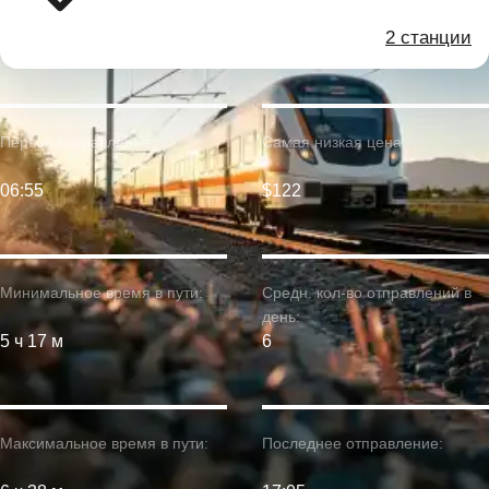
2 станции
Первое отправление:
Самая низкая цена:
06:55
$122
Минимальное время в пути:
Средн. кол-во отправлений в
день:
5 ч 17 м
6
Максимальное время в пути:
Последнее отправление: