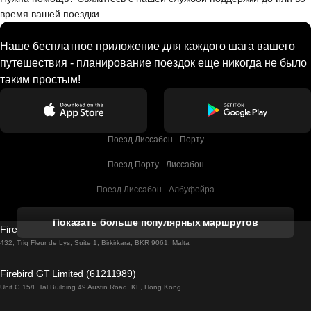
время вашей поездки.
Наше бесплатное приложение для каждого шага вашего
путешествия - планирование поездок еще никогда не было
таким простым!
Поезд Лиссабон - Порту
Поезд Порту - Лиссабон
Поезд Лиссабон - Албуфейра
Поезд Албуфейра - Лиссабон
Показать больше популярных маршрутов
Firebird GT Limited (OC 1451)
Поезд Лиссабон - Лагос
432, Triq Fleur de Lys, Suite 1, Birkirkara, BKR 9061, Malta
Поезд Лагос - Лиссабон
Firebird GT Limited (61211989)
Unit G 15/F Tal Building 49 Austin Road, KL, Hong Kong
Поезд Лиссабон - Мадрид