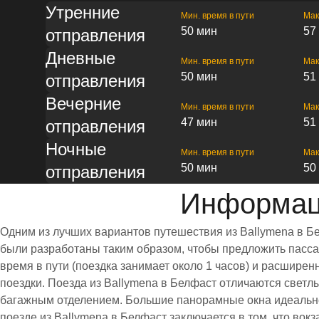
Утренние
Мин. время в пути
Мак
50 мин
57
отправления
Дневные
Мин. время в пути
Мак
50 мин
51
отправления
Вечерние
Мин. время в пути
Мак
47 мин
51
отправления
Ночные
Мин. время в пути
Мак
50 мин
50
отправления
Информаци
Одним из лучших вариантов путешествия из Ballymena в Б
были разработаны таким образом, чтобы предложить пассаж
время в пути (поездка занимает около 1 часов) и расшир
поездки. Поезда из Ballymena в Белфаст отличаются свет
багажным отделением. Большие панорамные окна идеально
поезде из Ballymena в Белфаст заключается в том, что вок