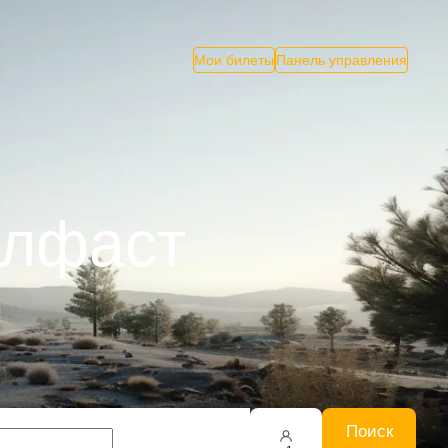
Мои билеты
Панель управления
елфаст
Поиск