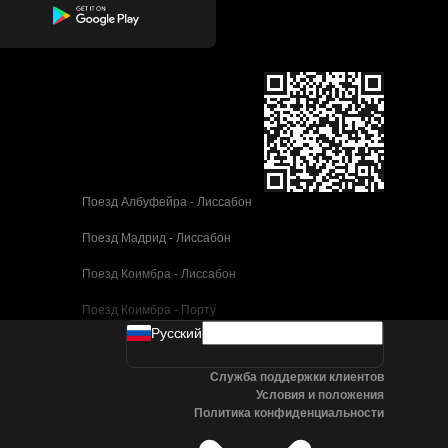
Поезд Албуфейра - Лиссабон
Поезд Мадрид - Лиссабон
Поезд Коимбра - Лиссабон
Поезд Коимбра - Порту
Pусский
Поезд Валенсия - Барселона
Служба поддержки клиентов
Поезд Севилья - Барселона
Условия и положения
Политика конфиденциальности
Поезд Малага - Барселона