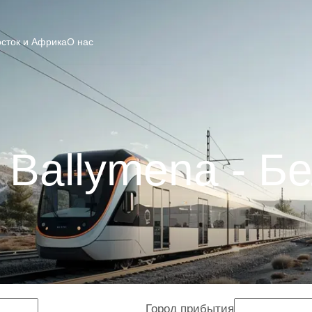
сток и Африка
О нас
 Ballymena - Б
Город прибытия