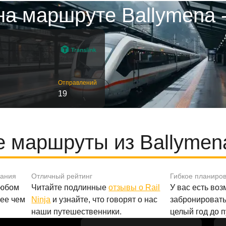
на маршруте Ballymena 
Отправлений
19
 маршруты из Ballymen
вания
Отличный рейтинг
Гибкое планиро
любом
Читайте подлинные
отзывы о Rail
У вас есть во
лее чем
Ninja
и узнайте, что говорят о нас
забронировать
наши путешественники.
целый год до 