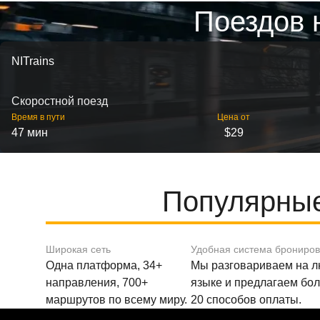
Поездов 
NITrains
Скоростной поезд
Время в пути
Цена от
47 мин
$29
Популярные
Широкая сеть
Удобная система брониро
Одна платформа, 34+
Мы разговариваем на 
направления, 700+
языке и предлагаем бо
маршрутов по всему миру.
20 способов оплаты.