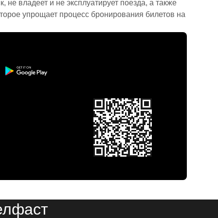
 не владеет и не эксплуатирует поезда, а также
торое упрощает процесс бронирования билетов на
елфаст