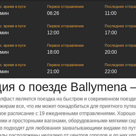
с. время в пути
Первое отправление
Последнее отпра
 мин
06:26
11:00
с. время в пути
Первое отправление
Последнее отпра
 мин
12:00
17:00
с. время в пути
Первое отправление
Последнее отпра
 мин
18:00
20:00
с. время в пути
Первое отправление
Последнее отпра
 мин
21:00
22:00
я о поезде Ballymena
елфаст является поездка на быстром и современном поезде
ирам все, что им может понадобиться для приятного путеш
енное расписание с 19 ежедневными отправлениями. Хорошо
лыми и просторными вагонами, оборудованными мягкими си
 подходят для любования захватывающими видами по пути
залы расположены недалеко от центров городов и до них уд