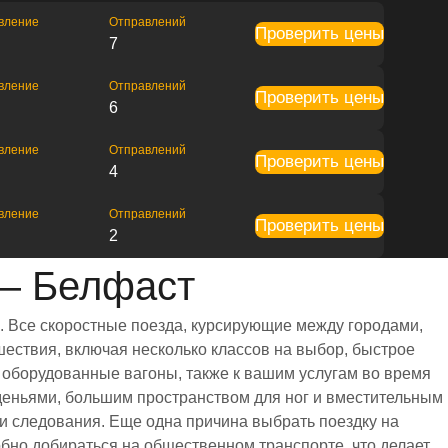
вление
Отправлений
Проверить цены
7
вление
Отправлений
Проверить цены
6
вление
Отправлений
Проверить цены
4
вление
Отправлений
Проверить цены
2
 — Белфаст
. Все скоростные поезда, курсирующие между городами,
ествия, включая несколько классов на выбор, быстрое
 оборудованные вагоны, также к вашим услугам во время
деньями, большим пространством для ног и вместительным
 следования. Еще одна причина выбрать поездку на
обно добираться на общественном транспорте, что делает