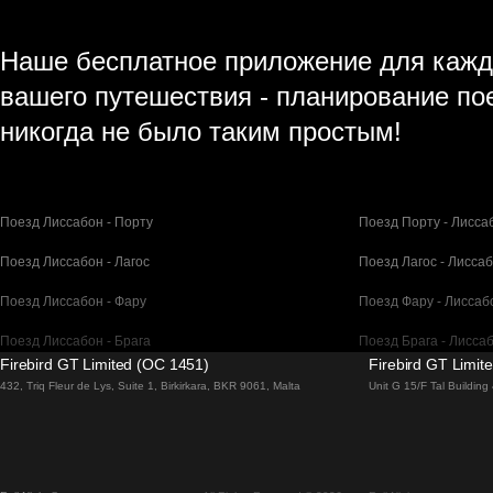
Наше бесплатное приложение для кажд
вашего путешествия - планирование по
никогда не было таким простым!
Поезд Лиссабон - Порту
Поезд Порту - Лисса
Поезд Лиссабон - Лагос
Поезд Лагос - Лисса
Поезд Лиссабон - Фару
Поезд Фару - Лиссаб
Поезд Лиссабон - Брага
Поезд Брага - Лисса
Firebird GT Limited (OC 1451)
Firebird GT Limit
Поезд Барселона - Мадрид
Поезд Мадрид - Бар
432, Triq Fleur de Lys, Suite 1, Birkirkara, BKR 9061, Malta
Unit G 15/F Tal Buildin
Поезд Барселона - Париж
Поезд Париж - Барс
Поезд Барселона - Сан-Себастьян
Поезд Сан-Себастья