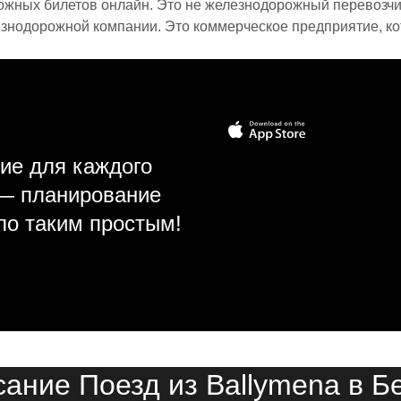
ожных билетов онлайн. Это не железнодорожный перевозчик,
знодорожной компании. Это коммерческое предприятие, ко
ие для каждого
 — планирование
ло таким простым!
сание Поезд из Ballymena в Б