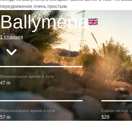
передвижение очень простым.
Ballymena
1 станция
Минимальное время в пути:
47 m
Максимальное время в пути:
Самая низкая ц
57 m
$29