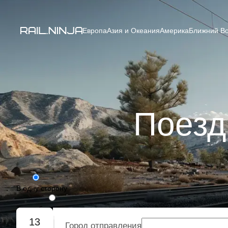
Европа
Азия и Океания
Америка
Ближний Во
Поезд
В одну сторону
Туда-обратно
13
Город отправления