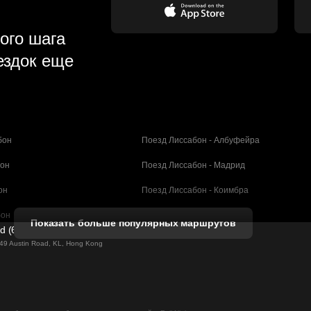
ого шага
ездок еще
бон
Поезд Лиссабон - Албуфейра
бон
Поезд Лиссабон - Мадрид
он
Поезд Лиссабон - Коимбра
бон
Поезд Порту - Коимбра
Показать больше популярных маршрутов
ed (61211989)
селона
Поезд Барселона - Валенсия
g 49 Austin Road, KL, Hong Kong
елона
Поезд Барселона - Севилья
н - Барселона
Поезд Барселона - Малага