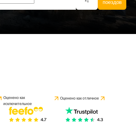
×
1
поездов
Оценено как
Оценено как отличное
исключительное