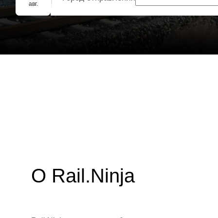
Групповое бронирование
авг.
О Rail.Ninja