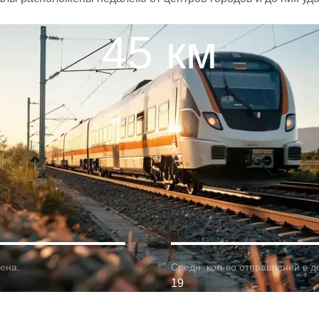
45 км
ена:
Средн. кол-во отправлений в д
19