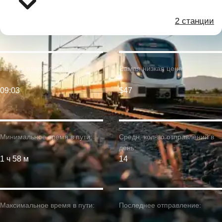
2 станции
Первое отправление:
Самая низкая цена:
09:03
$47
Минимальное время в пути:
Средн. кол-во отправлений в
день:
1 ч 58 м
14
Максимальное время в пути:
Последнее отправление: