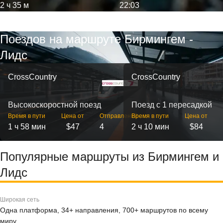
2 ч 35 м
22:03
Поездов на маршруте Бирмингем -
Лидс
CrossCountry
CrossCountry
Высокоскоростной поезд
Поезд с 1 пересадкой
Время в пути
Цена от
Отправлений
Время в пути
Цена от
1 ч 58 мин
$47
4
2 ч 10 мин
$84
Популярные маршруты из Бирмингем и
Лидс
Широкая сеть
Одна платформа, 34+ направления, 700+ маршрутов по всему
миру.