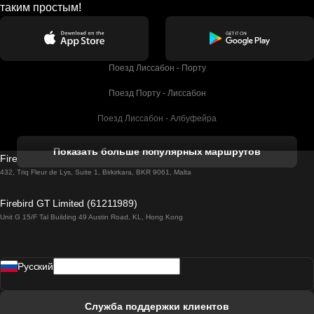
таким простым!
Поезд Лиссабон - Порту
Поезд Порту - Лиссабон
Поезд Лиссабон - Албуфейра
Поезд Албуфейра - Лиссабон
Показать больше популярных маршрутов
Firebird GT Limited (OC 1451)
Поезд Лиссабон - Лагос
432, Triq Fleur de Lys, Suite 1, Birkirkara, BKR 9061, Malta
Поезд Лагос - Лиссабон
Firebird GT Limited (61211989)
Unit G 15/F Tal Building 49 Austin Road, KL, Hong Kong
Поезд Лиссабон - Мадрид
Поезд Мадрид - Лиссабон
Pусский
Поезд Лиссабон - Фару
Поезд Фару - Лиссабон
Служба поддержки клиентов