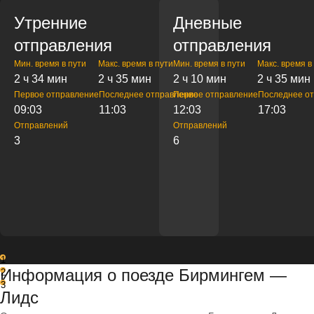
Утренние
Дневные
отправления
отправления
Мин. время в пути
Макс. время в пути
Мин. время в пути
Макс. время в
2 ч 34 мин
2 ч 35 мин
2 ч 10 мин
2 ч 35 мин
Первое отправление
Последнее отправление
Первое отправление
Последнее о
09:03
11:03
12:03
17:03
Отправлений
Отправлений
3
6
1
Информация о поезде Бирмингем —
2
3
Лидс