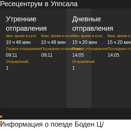
Ресецентрум в Уппсала
Утренние
Дневные
отправления
отправления
Мин. время в пути
Макс. время в пути
Мин. время в пути
Макс. время в
10 ч 48 мин
10 ч 48 мин
15 ч 20 мин
15 ч 20 ми
Первое отправление
Последнее отправление
Первое отправление
Последнее о
09:11
09:11
14:05
14:05
Отправлений
Отправлений
1
1
1
Информация о поезде Боден Ц/
2