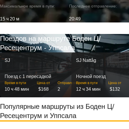
Максимальное время в пути:
Последнее отправление:
15 ч 20 м
20:49
Поездов на маршруте Боден Ц/
Ресецентрум - Уппсала
SJ
SJ Nattåg
Поезд с 1 пересадкой
Ночной поезд
Время в пути
Цена от
Отправлений
Время в пути
Цена от
10 ч 48 мин
$168
2
12 ч 34 мин
$132
Популярные маршруты из Боден Ц/
Ресецентрум и Уппсала