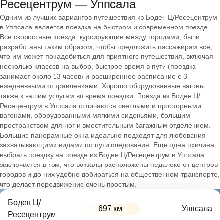
Ресецентрум — Уппсала
Одним из лучших вариантов путешествия из Боден Ц/Ресецентрум
в Уппсала является поездка на быстром и современном поезде.
Все скоростные поезда, курсирующие между городами, были
разработаны таким образом, чтобы предложить пассажирам все,
что им может понадобиться для приятного путешествия, включая
несколько классов на выбор, быстрое время в пути (поездка
занимает около 13 часов) и расширенное расписание с 3
ежедневными отправлениями. Хорошо оборудованные вагоны,
также к вашим услугам во время поездки. Поезда из Боден Ц/
Ресецентрум в Уппсала отличаются светлыми и просторными
вагонами, оборудованными мягкими сиденьями, большим
пространством для ног и вместительным багажным отделением.
Большие панорамные окна идеально подходят для любования
захватывающими видами по пути следования. Еще одна причина
выбрать поездку на поезде из Боден Ц/Ресецентрум в Уппсала
заключается в том, что вокзалы расположены недалеко от центров
городов и до них удобно добираться на общественном транспорте,
что делает передвижение очень простым.
Боден Ц/
697 км
Уппсала
Ресецентрум