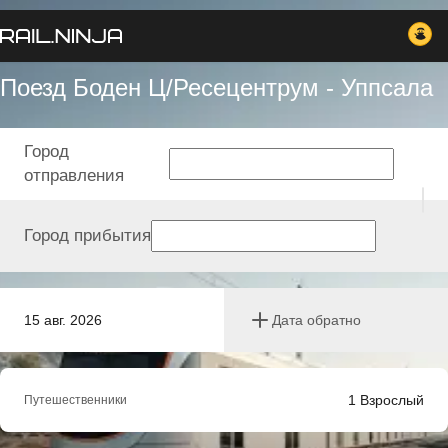
Поезд Боден Ц/Ресецентрум - Уппсала
Город
отправления
Город прибытия
15 авг. 2026
Дата обратно
1
Взрослый
Путешественники