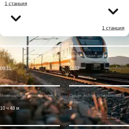
1 станция
1 станция
Первое отправление:
Самая низкая цена:
09:11
$132
Минимальное время в пути:
Средн. кол-во отправлений в
день:
10 ч 48 м
3