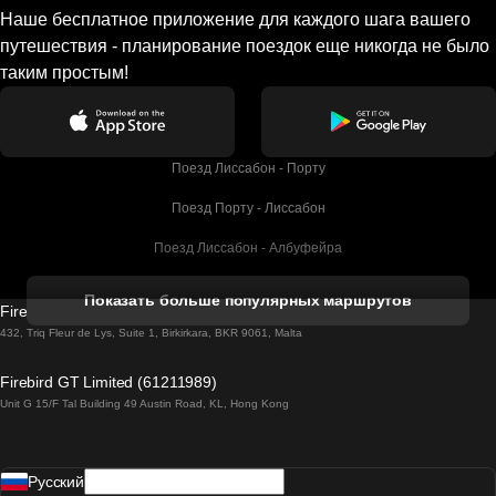
Наше бесплатное приложение для каждого шага вашего
путешествия - планирование поездок еще никогда не было
таким простым!
Поезд Лиссабон - Порту
Поезд Порту - Лиссабон
Поезд Лиссабон - Албуфейра
Поезд Албуфейра - Лиссабон
Показать больше популярных маршрутов
Firebird GT Limited (OC 1451)
Поезд Лиссабон - Лагос
432, Triq Fleur de Lys, Suite 1, Birkirkara, BKR 9061, Malta
Поезд Лагос - Лиссабон
Firebird GT Limited (61211989)
Unit G 15/F Tal Building 49 Austin Road, KL, Hong Kong
Поезд Лиссабон - Мадрид
Поезд Мадрид - Лиссабон
Pусский
Поезд Лиссабон - Фару