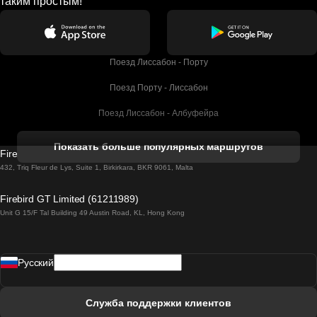
таким простым!
Поезд Лиссабон - Порту
Поезд Порту - Лиссабон
Поезд Лиссабон - Албуфейра
Поезд Албуфейра - Лиссабон
Показать больше популярных маршрутов
Firebird GT Limited (OC 1451)
Поезд Лиссабон - Лагос
432, Triq Fleur de Lys, Suite 1, Birkirkara, BKR 9061, Malta
Поезд Лагос - Лиссабон
Firebird GT Limited (61211989)
Unit G 15/F Tal Building 49 Austin Road, KL, Hong Kong
Поезд Лиссабон - Мадрид
Поезд Мадрид - Лиссабон
Pусский
Поезд Лиссабон - Фару
Поезд Фару - Лиссабон
Служба поддержки клиентов