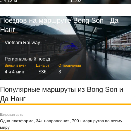
5 ч 12 м
11:02
Поездов на маршруте Bong Son - Да
Нанг
Vietnam Railway
Региональный поезд
Время в пути
Цена от
Отправлений
4 ч 4 мин
$36
3
Популярные маршруты из Bong Son и
Да Нанг
Широкая сеть
Одна платформа, 34+ направления, 700+ маршрутов по всему
миру.