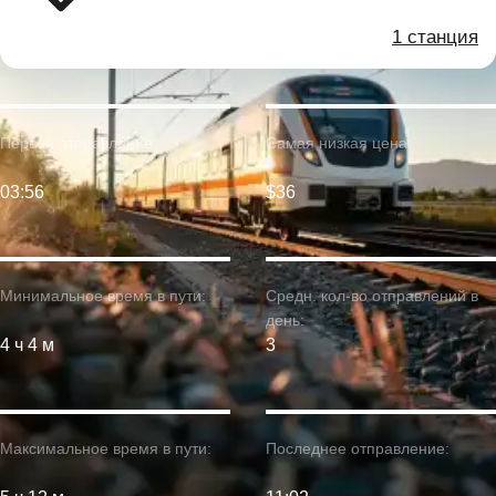
1 станция
Первое отправление:
Самая низкая цена:
03:56
$36
Минимальное время в пути:
Средн. кол-во отправлений в
день:
4 ч 4 м
3
Максимальное время в пути:
Последнее отправление: