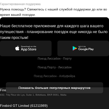
Гарантированная поддержка
Нужна помощь? Свяжитесь с нашей службой поддержки до или во
время вашей поездки.
Наше бесплатное приложение для каждого шага вашего
путешествия - планирование поездок еще никогда не было
таким простым!
Поезд Лиссабон - Порту
Поезд Порту - Лиссабон
Поезд Лиссабон - Албуфейра
Поезд Албуфейра - Лиссабон
Показать больше популярных маршрутов
Firebird GT Limited (OC 1451)
Поезд Лиссабон - Лагос
432, Triq Fleur de Lys, Suite 1, Birkirkara, BKR 9061, Malta
Поезд Лагос - Лиссабон
Firebird GT Limited (61211989)