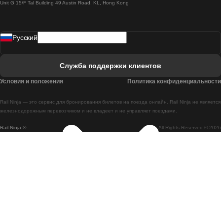
Unit G 15/F Tal Building 49 Austin Road, KL, Hong Kong
Поезд Лиссабон - Мадрид
Поезд Мадрид - Лиссабон
Pусский
Поезд Лиссабон - Фару
Поезд Фару - Лиссабон
Служба поддержки клиентов
Поезд Лиссабон - Коимбра
Условия и положения
Политика конфиденциальности
Поезд Коимбра - Лиссабон
Rail Ninja — это сервис для бронирования билетов на поезда онлайн. Rail Ninja не является
Поезд Лиссабон - Брага
железнодорожным перевозчиком и не владеет и не управляет поездами.
Rail Ninja ®
All Rights Reserved © 2026
Поезд Брага - Лиссабон
Поезд Порту - Коимбра
Поезд Коимбра - Порту
Поезд Барселона - Мадрид
Поезд Мадрид - Барселона
Поезд Барселона - Валенсия