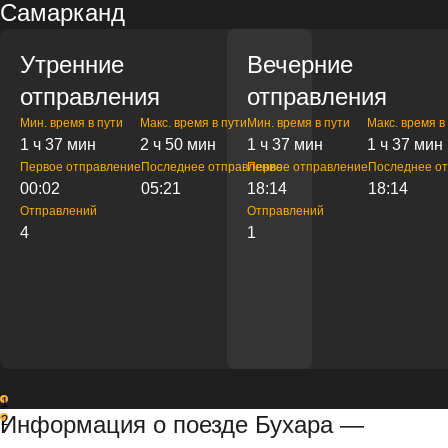
Самарканд
Утренние
Вечерние
отправления
отправления
Мин. время в пути
Макс. время в пути
Мин. время в пути
Макс. время в
1 ч 37 мин
2 ч 50 мин
1 ч 37 мин
1 ч 37 мин
Первое отправление
Последнее отправление
Первое отправление
Последнее о
00:02
05:21
18:14
18:14
Отправлений
Отправлений
4
1
1
Информация о поезде Бухара —
2