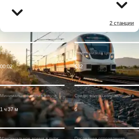
2 станции
Первое отправление:
Самая низкая цена:
00:02
$32
Минимальное время в пути:
Средн. кол-во отправлений в
день:
1 ч 37 м
6
Максимальное время в пути:
Последнее отправление: