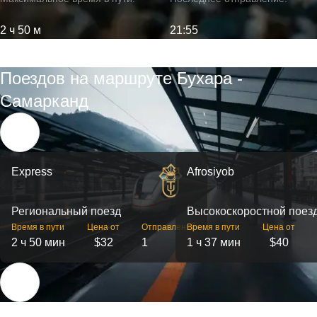
2 ч 50 м
21:55
Поездов на маршруте Бухара -
Самарканд
Express
Afrosiyob
Региональный поезд
Высокоскоростной поез
Время в пути
Цена от
Отправлений
Время в пути
Цена от
2 ч 50 мин
$32
1
1 ч 37 мин
$40