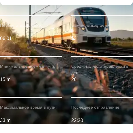
Первое отправление:
Самая низкая цена:
06:01
$31
Минимальное время в пути:
Средн. кол-во отправлений в
день:
15 m
26
Максимальное время в пути:
Последнее отправление:
33 m
22:20