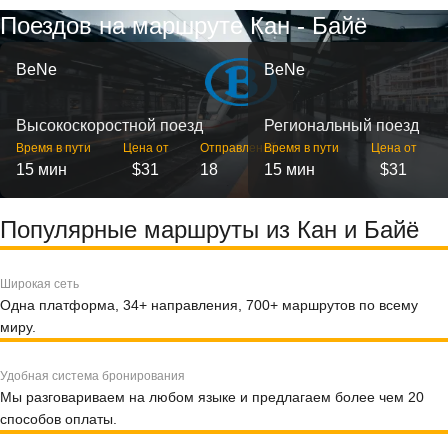
Поездов на маршруте Кан - Байё
BeNe
BeNe
Высокоскоростной поезд
Региональный поезд
Время в пути
Цена от
Отправлений
Время в пути
Цена от
15 мин
$31
18
15 мин
$31
Популярные маршруты из Кан и Байё
Широкая сеть
Одна платформа, 34+ направления, 700+ маршрутов по всему
миру.
Удобная система бронирования
Мы разговариваем на любом языке и предлагаем более чем 20
способов оплаты.