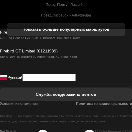
Поезд Порту - Лиссабон
Поезд Лиссабон - Албуфейра
Поезд Албуфейра - Лиссабон
Показать больше популярных маршрутов
Firebird GT Limited (OC 1451)
Поезд Лиссабон - Лагос
432, Triq Fleur de Lys, Suite 1, Birkirkara, BKR 9061, Malta
Поезд Лагос - Лиссабон
Firebird GT Limited (61211989)
Unit G 15/F Tal Building 49 Austin Road, KL, Hong Kong
Поезд Лиссабон - Мадрид
Поезд Мадрид - Лиссабон
Pусский
Поезд Лиссабон - Фару
Поезд Фару - Лиссабон
Служба поддержки клиентов
Поезд Лиссабон - Коимбра
Условия и положения
Политика конфиденциальности
Поезд Коимбра - Лиссабон
Rail Ninja — это сервис для бронирования билетов на поезда онлайн. Rail Ninja не является
Поезд Лиссабон - Брага
железнодорожным перевозчиком и не владеет и не управляет поездами.
Rail Ninja ®
All Rights Reserved © 2026