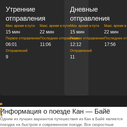
Утренние
Дневные
отправления
отправления
Мин. время в пути
Макс. время в пути
Мин. время в пути
Макс. время в
15 мин
22 мин
15 мин
22 мин
Первое отправление
Последнее отправление
Первое отправление
Последнее о
06:01
11:06
12:12
17:56
Отправлений
Отправлений
9
11
1
Информация о поезде Кан — Байё
2
3
Одним из лучших вариантов путешествия из Кан в Байё является
поездка на быстром и современном поезде. Все скоростные